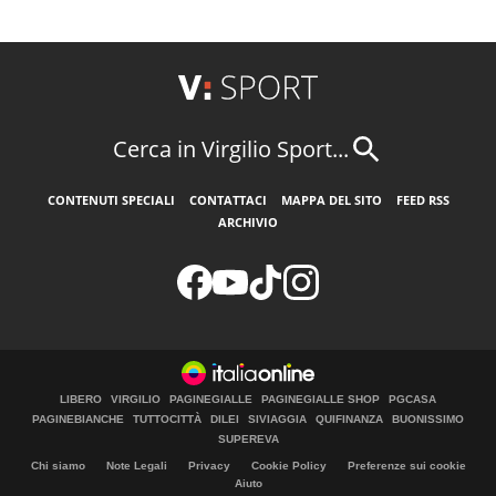
Cerca in Virgilio Sport...
CONTENUTI SPECIALI
CONTATTACI
MAPPA DEL SITO
FEED RSS
ARCHIVIO
LIBERO
VIRGILIO
PAGINEGIALLE
PAGINEGIALLE SHOP
PGCASA
PAGINEBIANCHE
TUTTOCITTÀ
DILEI
SIVIAGGIA
QUIFINANZA
BUONISSIMO
SUPEREVA
Chi siamo
Note Legali
Privacy
Cookie Policy
Preferenze sui cookie
Aiuto