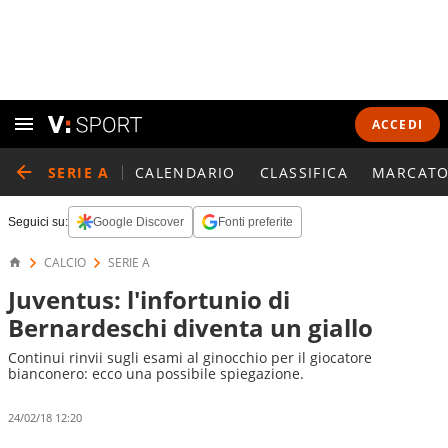
ACCEDI
SERIE A
CALENDARIO
CLASSIFICA
MARCATO
Seguici su:
Google Discover
Fonti preferite
CALCIO
SERIE A
Juventus: l'infortunio di
Bernardeschi diventa un giallo
Continui rinvii sugli esami al ginocchio per il giocatore
bianconero: ecco una possibile spiegazione.
24/02/18 12:20