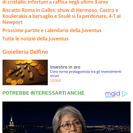
di cristallo: infortuni a raffica negli ultimi 3 anni
Riscatto Roma in Galles: show di Hermoso, Castro e
Koulierakis a bersaglio e Soulé si fa perdonare, 4-1 al
Newport
Prossime partite e calendario della Juventus
Tutte le notizie della Juventus
Gioielleria Delfino
Investire in oro
L’oro torna protagonista tra gli investimenti
sicuri
LEGGI