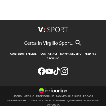
Cerca in Virgilio Sport...
CONTENUTI SPECIALI
CONTATTACI
MAPPA DEL SITO
FEED RSS
ARCHIVIO
LIBERO
VIRGILIO
PAGINEGIALLE
PAGINEGIALLE SHOP
PGCASA
PAGINEBIANCHE
TUTTOCITTÀ
DILEI
SIVIAGGIA
QUIFINANZA
BUONISSIMO
SUPEREVA