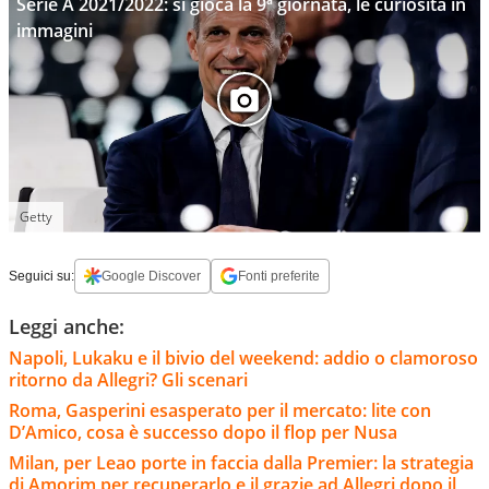
Serie A 2021/2022: si gioca la 9ª giornata, le curiosità in
immagini
Getty
Seguici su:
Google Discover
Fonti preferite
Leggi anche:
Napoli, Lukaku e il bivio del weekend: addio o clamoroso
ritorno da Allegri? Gli scenari
Roma, Gasperini esasperato per il mercato: lite con
D’Amico, cosa è successo dopo il flop per Nusa
Milan, per Leao porte in faccia dalla Premier: la strategia
di Amorim per recuperarlo e il grazie ad Allegri dopo il