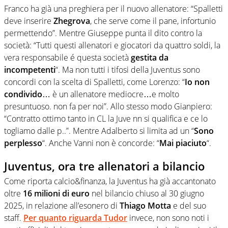
Franco ha già una preghiera per il nuovo allenatore: “Spalletti
deve inserire
Zhegrova
, che serve come il pane, infortunio
permettendo”. Mentre Giuseppe punta il dito contro la
società: “Tutti questi allenatori e giocatori da quattro soldi, la
vera responsabile é questa società
gestita da
incompetenti
“. Ma non tutti i tifosi della Juventus sono
concordi con la scelta di Spalletti, come Lorenzo: “
Io non
condivido
… è un allenatore mediocre…e molto
presuntuoso. non fa per noi”. Allo stesso modo Gianpiero:
“Contratto ottimo tanto in CL la Juve nn si qualifica e ce lo
togliamo dalle p..”. Mentre Adalberto si limita ad un “
Sono
perplesso
“. Anche Vanni non è concorde: “
Mai piaciuto
“.
Juventus, ora tre allenatori a bilancio
Come riporta calcio&finanza, la Juventus ha già accantonato
oltre
16 milioni di euro
nel bilancio chiuso al 30 giugno
2025, in relazione all’esonero di
Thiago Motta
e del suo
staff.
Per quanto riguarda Tudor
invece, non sono noti i