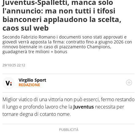
Juventus-Spalletti, manca solo
l'annuncio: ma non tutti i tifosi
bianconeri applaudono la scelta,
caos sul web
Secondo Fabrizio Romano i documenti sono stati approvati e
giovedì verrà apposta la firma: contratto fino a giugno 2026 con
rinnovo biennale in caso di piazzamento Champions,
guadagnerà tre milioni + bonus
29/10/25 22:12
Virgilio Sport
REDAZIONE
Da oltre 20 anni informa in modo obiettivo e
appassionato su tutto il mondo dello sport. Calcio,
Miglior viatico di una vittoria non può esserci, fermo restando
calciomercato, F1, Motomondiale ma anche tennis,
il lungo e profondo lavoro che la
Juventus
necessita per
volley, basket: su Virgilio Sport i tifosi e gli appassionati
sanno che troveranno sempre copertura completa e
tornare degna di cotanto nome.
zero faziosità. La squadra di Virgilio Sport è formata da
giornalisti ed esperti di sport abili sia nel gioco di
rimessa quando intercettano le notizie e le rilanciano
verso la rete, sia nella costruzione dal basso quando