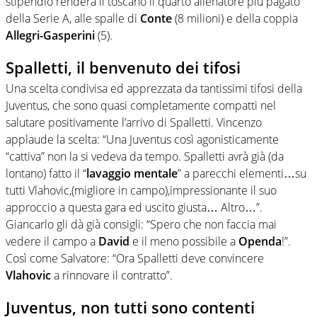
stipendio renderà il toscano il quarto allenatore più pagato
della Serie A, alle spalle di
Conte
(8 milioni) e della coppia
Allegri-Gasperini
(5).
Spalletti, il benvenuto dei tifosi
Una scelta condivisa ed apprezzata da tantissimi tifosi della
Juventus, che sono quasi completamente compatti nel
salutare positivamente l’arrivo di Spalletti. Vincenzo
applaude la scelta: “Una Juventus così agonisticamente
“cattiva” non la si vedeva da tempo. Spalletti avrà già (da
lontano) fatto il “
lavaggio mentale
” a parecchi elementi…su
tutti Vlahovic,(migliore in campo),impressionante il suo
approccio a questa gara ed uscito giusta… Altro…”.
Giancarlo gli dà già consigli: “Spero che non faccia mai
vedere il campo a
David
e il meno possibile a
Openda
!”.
Così come Salvatore: “Ora Spalletti deve convincere
Vlahovic
a rinnovare il contratto”.
Juventus, non tutti sono contenti