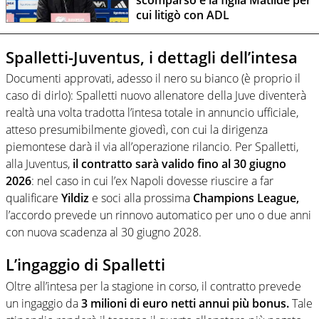
scomparso e la figlia Matilde per
cui litigò con ADL
Spalletti-Juventus, i dettagli dell’intesa
Documenti approvati, adesso il nero su bianco (è proprio il
caso di dirlo): Spalletti nuovo allenatore della Juve diventerà
realtà una volta tradotta l’intesa totale in annuncio ufficiale,
atteso presumibilmente giovedì, con cui la dirigenza
piemontese darà il via all’operazione rilancio. Per Spalletti,
alla Juventus,
il contratto sarà valido fino al 30 giugno
2026
: nel caso in cui l’ex Napoli dovesse riuscire a far
qualificare
Yildiz
e soci alla prossima
Champions League,
l’accordo prevede un rinnovo automatico per uno o due anni
con nuova scadenza al 30 giugno 2028.
L’ingaggio di Spalletti
Oltre all’intesa per la stagione in corso, il contratto prevede
un ingaggio da
3 milioni di euro netti annui più bonus.
Tale