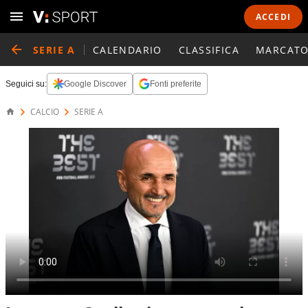
ACCEDI
SERIE A
CALENDARIO
CLASSIFICA
MARCATO
Seguici su:
Google Discover
Fonti preferite
CALCIO
SERIE A