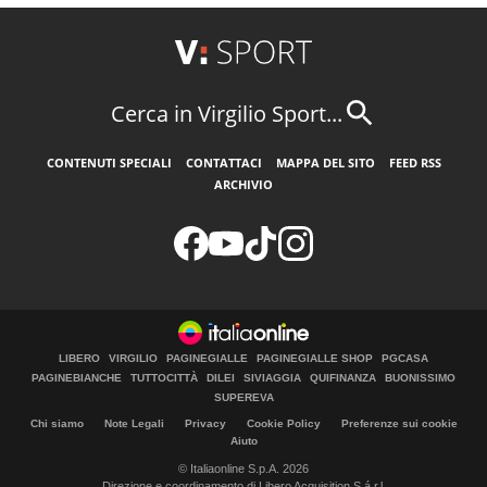
Cerca in Virgilio Sport...
CONTENUTI SPECIALI
CONTATTACI
MAPPA DEL SITO
FEED RSS
ARCHIVIO
LIBERO
VIRGILIO
PAGINEGIALLE
PAGINEGIALLE SHOP
PGCASA
PAGINEBIANCHE
TUTTOCITTÀ
DILEI
SIVIAGGIA
QUIFINANZA
BUONISSIMO
SUPEREVA
Chi siamo
Note Legali
Privacy
Cookie Policy
Preferenze sui cookie
Aiuto
© Italiaonline S.p.A. 2026
Direzione e coordinamento di Libero Acquisition S.á r.l.