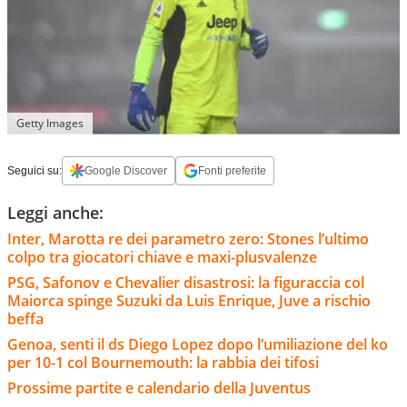
Getty Images
Seguici su:
Google Discover
Fonti preferite
Leggi anche:
Inter, Marotta re dei parametro zero: Stones l’ultimo
colpo tra giocatori chiave e maxi-plusvalenze
PSG, Safonov e Chevalier disastrosi: la figuraccia col
Maiorca spinge Suzuki da Luis Enrique, Juve a rischio
beffa
Genoa, senti il ds Diego Lopez dopo l’umiliazione del ko
per 10-1 col Bournemouth: la rabbia dei tifosi
Prossime partite e calendario della Juventus