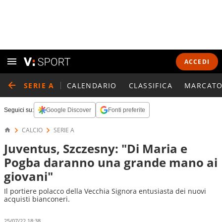
ACCEDI
SERIE A
CALENDARIO
CLASSIFICA
MARCATO
Seguici su:
Google Discover
Fonti preferite
CALCIO
SERIE A
Juventus, Szczesny: "Di Maria e
Pogba daranno una grande mano ai
giovani"
Il portiere polacco della Vecchia Signora entusiasta dei nuovi
acquisti bianconeri.
25/07/22 18:38