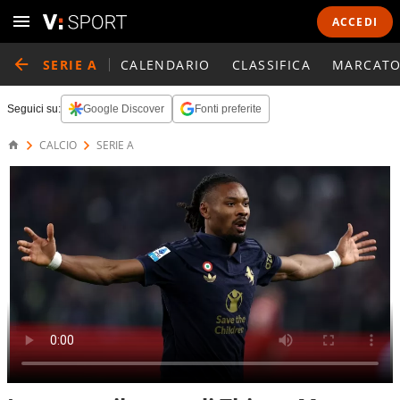
ACCEDI
SERIE A
CALENDARIO
CLASSIFICA
MARCATO
Seguici su:
Google Discover
Fonti preferite
CALCIO
SERIE A