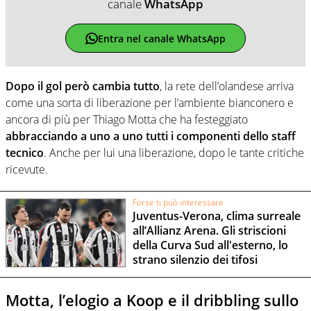
canale
WhatsApp
Entra nel canale WhatsApp
Dopo il gol però cambia tutto
, la rete dell’olandese arriva
come una sorta di liberazione per l’ambiente bianconero e
ancora di più per Thiago Motta che ha festeggiato
abbracciando a uno a uno tutti i componenti dello staff
tecnico
. Anche per lui una liberazione, dopo le tante critiche
ricevute.
Forse ti può interessare
Juventus-Verona, clima surreale
all’Allianz Arena. Gli striscioni
della Curva Sud all'esterno, lo
strano silenzio dei tifosi
Motta, l’elogio a Koop e il dribbling sullo