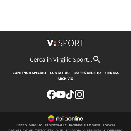
Cerca in Virgilio Sport...
CONTENUTI SPECIALI
CONTATTACI
MAPPA DEL SITO
FEED RSS
ARCHIVIO
LIBERO
VIRGILIO
PAGINEGIALLE
PAGINEGIALLE SHOP
PGCASA
PAGINEBIANCHE
TUTTOCITTÀ
DILEI
SIVIAGGIA
QUIFINANZA
BUONISSIMO