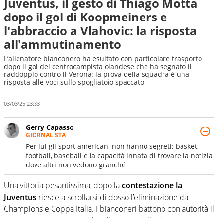
Juventus, il gesto di Thiago Motta
dopo il gol di Koopmeiners e
l'abbraccio a Vlahovic: la risposta
all'ammutinamento
L’allenatore bianconero ha esultato con particolare trasporto
dopo il gol del centrocampista olandese che ha segnato il
raddoppio contro il Verona: la prova della squadra è una
risposta alle voci sullo spogliatoio spaccato
03/03/25 23:33
Gerry Capasso
GIORNALISTA
Per lui gli sport americani non hanno segreti: basket,
football, baseball e la capacità innata di trovare la notizia
dove altri non vedono granché
Una vittoria pesantissima, dopo la
contestazione la
Juventus
riesce a scrollarsi di dosso l’eliminazione da
Champions e Coppa Italia. I bianconeri battono con autorità il