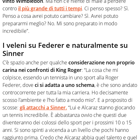
vinto Wimbledon
. Ma non c’è niente di male a perdere
contro
il più grande di tutti i tempi
. Ci penso spesso? Sì.
Penso a cosa avrei potuto cambiare? Sì. Avrei potuto
prepararmi meglio? No. Mi sono preparato in modo
incredibile”.
I veleni su Federer e naturalmente su
Sinner
C’è spazio anche per qualche
considerazione non proprio
carina nei confronti di King Roger
: “La cosa che mi
colpisce, essendo un tennista in uno sport alla Roger
Federer, dove
ci si adatta a uno schema
, è che sono andato
controcorrente per tutta la mia carriera. Ho decisamente
scosso l’ambiente e l’ho fatto a modo mio”. E a proposito di
scosse:
gli attacchi a Sinner.
“Lui e Alcaraz stanno giocando
un tennis incredibile. È abbastanza ovvio che questi due
diventeranno dei colossi dello sport per i prossimi 10 o 15
anni. Si sono spinti a vicenda a un livello che pochi hanno
raggiunto prima. Credo che Alcaraz abbia quel talento e quel