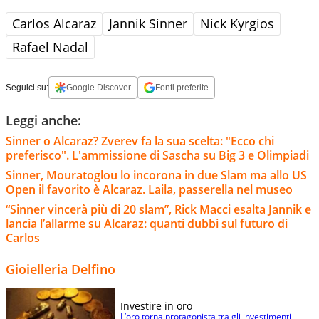
Carlos Alcaraz
Jannik Sinner
Nick Kyrgios
Rafael Nadal
Seguici su:
Google Discover
Fonti preferite
Leggi anche:
Sinner o Alcaraz? Zverev fa la sua scelta: "Ecco chi
preferisco". L'ammissione di Sascha su Big 3 e Olimpiadi
Sinner, Mouratoglou lo incorona in due Slam ma allo US
Open il favorito è Alcaraz. Laila, passerella nel museo
“Sinner vincerà più di 20 slam”, Rick Macci esalta Jannik e
lancia l’allarme su Alcaraz: quanti dubbi sul futuro di
Carlos
Gioielleria Delfino
Investire in oro
L’oro torna protagonista tra gli investimenti