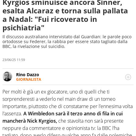
Kyrgios sminuisce ancora Sinner,
esalta Alcaraz e torna sulla pallata
a Nadal: "Fui ricoverato in
psichiatria"
Il discusso australiano intervistato dal Guardian: le parole poco
ortodosse su Federer, la rabbia per essere stato tagliato dalla
BBC, la rivelazione sul suicidio.
23/06/25 11:59
Rino Dazzo
GIORNALISTA
Se mai ci fosse modo di traslare il glossario del calcio in
una nicchia di esperti, lui ne farebbe parte. Non si perde
Per molti è già un ex giocatore, uno di quelli che ti
una svista arbitrale né gli umori social del mondo delle
sorprenderesti a vederlo nel main draw di un torneo
curve
importante, piuttosto che di constatarne per l’ennesima volta
l’assenza.
A Wimbledon sarà il terzo anno di fila in cui
mancherà Nick Kyrgios,
che stavolta non sarà presente
neppure da commentatore e opinionista tv: la BBC l’ha
tagliato, dopo averlo difeso qualche anno fa dalle polemiche