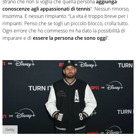
strano che non si voglia che quella persona
aggiunga
conoscenze agli appassionati di tennis
“. Nessun rimorso,
insomma. E nessun rimpianto. “La vita è troppo breve per i
rimpianti. Penso che se togli un piccolo blocco, crolla tutto.
Ogni errore che ho commesso mi ha dato la possibilità di
imparare e di
essere la persona che sono oggi
“.
Getty