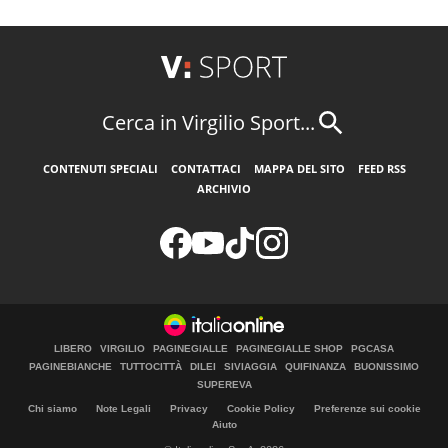
Cerca in Virgilio Sport...
CONTENUTI SPECIALI
CONTATTACI
MAPPA DEL SITO
FEED RSS
ARCHIVIO
LIBERO
VIRGILIO
PAGINEGIALLE
PAGINEGIALLE SHOP
PGCASA
PAGINEBIANCHE
TUTTOCITTÀ
DILEI
SIVIAGGIA
QUIFINANZA
BUONISSIMO
SUPEREVA
Chi siamo
Note Legali
Privacy
Cookie Policy
Preferenze sui cookie
Aiuto