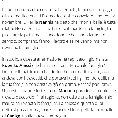
E continuando ad accusare Sofia Bonelli, la nuova compagna
di suo marito con cui l’uomo dovrebbe convolare a nozze il 2
novembre. Di lei, la
Nannis
ha detto che: “non è bella, è tutta
rifatta. Non è bella perché ha tolto il marito alla famiglia, tu
puoi fare la puta, ma ci sono donne che vanno fanno un
servizio, comprano, fanno il lavoro e se ne vanno, ma non
rovinano la famiglia”.
In studio, a questa affermazione ha replicato il giornalista
Roberto Alessi
che ha alzato i toni: “Ma quale famiglia?
Durante il matrimonio hai detto che tuo marito si drogava,
andava con i travestiti, che portava i tuoi figli nei bordelli, ma
la tua famiglia non esisteva già da prima. Perché parli ora?”.
Una esternazione forte, su cui
Mariana
paradossalmente si è
trovata d’accordo: “Hai ragione, non esiste una famiglia, mio
marito ha rovinato la famiglia”. La chiosa è quanto di più
netto si possa immaginare, quando si interpella la ex moglie
di
Caniggia
sulla nuova compagna.