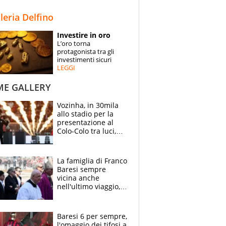
STORIE
lleria Delfino
SPECIALI
Investire in oro
L’oro torna
ESPERTI
protagonista tra gli
investimenti sicuri
LEGGI
CONTATTI
ME GALLERY
Vozinha, in 30mila
allo stadio per la
presentazione al
Colo-Colo tra luci,
spettacolo, elicotteri
e paracadutisti
La famiglia di Franco
Baresi sempre
vicina anche
nell'ultimo viaggio,
la moglie Maura, i
figli e i suoi cari
circondati
Baresi 6 per sempre,
dall'affetto dei tifosi
l'omaggio dei tifosi a