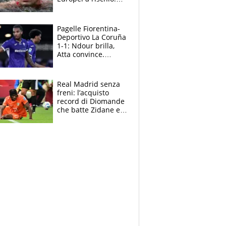
allenamenti fermi,
cosa succede
adesso
Pagelle Fiorentina-
Deportivo La Coruña
1-1: Ndour brilla,
Atta convince.
Pongracic rovina
tutto nel finale
Real Madrid senza
freni: l’acquisto
record di Diomande
che batte Zidane e
Ronaldo. Vinicius
rinnova: le cifre