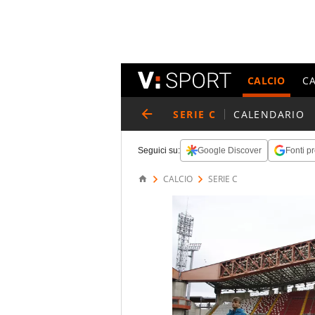
CALCIO
C
SERIE C
CALENDARIO
Seguici su:
Google Discover
Fonti pr
CALCIO
SERIE C