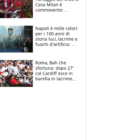
Casa Milan è
commovente:
maglie, bandiere,
sciarpe, lacrime e
bigliettini
Napoli è mille colori:
per i 100 anni di
storia luci, lacrime e
fuochi d'artificio: De
Laurentiis salta al
coro anti-Juve
Roma, Bah che
sfortuna: dopo 27'
col Cardiff esce in
barella in lacrime,
Dybala rigore da
schiaffi, i giallorossi
prendono 3 gol in
45'