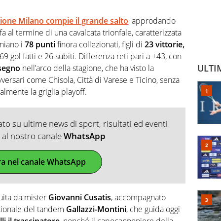
cione Milano compie il grande salto
, approdando
 fa al termine di una cavalcata trionfale, caratterizzata
niano i
78 punti
finora collezionati, figli di
23 vittorie,
 69 gol fatti e 26 subiti. Differenza reti pari a +43, con
ULTI
 segno
nell’arco della stagione, che ha visto la
ersari come Chisola, Città di Varese e Ticino, senza
lmente la griglia playoff.
o su ultime news di sport, risultati ed eventi
ti al nostro canale
WhatsApp
ra nel canale WhatsApp
uita da mister
Giovanni Cusatis
, accompagnato
stionale del tandem
Gallazzi-Montini
, che guida oggi
i il trascinatore
, nonché il capocannoniere della