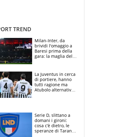
ORT TREND
Milan-Inter, da
brividi l'omaggio a
Baresi prima della
gara: la maglia del
capitano a
centrocampo
La Juventus in cerca
di portiere, hanno
tutti ragione ma
Atubolo alternativa
a Vicario non regge
e la soluzione
rimane Milinkovic-
Savic
Serie D, slittano a
domani i gironi:
cosa c’è dietro, le
speranze di Taranto
e Messina, chi può