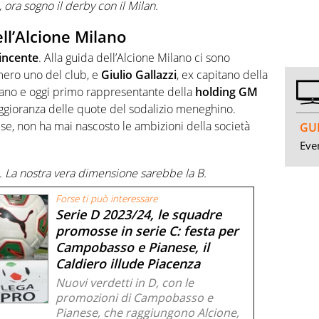
 ora sogno il derby con il Milan.
ell’Alcione Milano
incente
. Alla guida dell’Alcione Milano ci sono
mero uno del club, e
Giulio Gallazzi
, ex capitano della
icano e oggi primo rappresentante della
holding GM
ggioranza delle quote del sodalizio meneghino.
e, non ha mai nascosto le ambizioni della società
GUI
Even
e. La nostra vera dimensione sarebbe la B.
Forse ti può interessare
Serie D 2023/24, le squadre
promosse in serie C: festa per
Campobasso e Pianese, il
Caldiero illude Piacenza
Nuovi verdetti in D, con le
promozioni di Campobasso e
Pianese, che raggiungono Alcione,