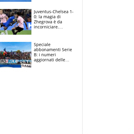
essere ripescato
Juventus-Chelsea 1-
0: la magia di
Zhegrova è da
incorniciare.
Spalletti suona il
Blues e tiene,
ancora, la porta
Speciale
inviolata
abbonamenti Serie
B: i numeri
aggiornati delle
venti squadre
cadette