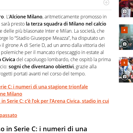
r radiofonico, per Virgilio Sport si occupa di calcio con
te sui campionati di Serie B e Serie C
ro
. L’
Alcione Milano
, aritmeticamente promosso in
, sarà presto
la terza squadra di Milano nel calcio
lle delle più blasonate Inter e Milan. La società, che
sorge lo “Stadio Giuseppe Meazza”, ha disputato un
 girone A di Serie D, ad un anno dalla vittoria dei
e polemiche per il mancato ripescaggio in estate al
 Civica
del capoluogo lombardo, che ospitò la prima
lcio:
sogni che diventano obiettivi
, grazie alla
ogetti portati avanti nel corso del tempo.
ie C: i numeri di una stagione trionfale
ione Milano
n Serie C: c’è l’ok per l’Arena Civica, stadio in cui
 passato
 in Serie C: i numeri di una