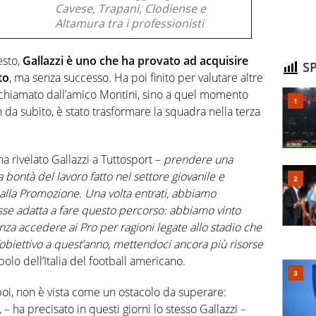
Cavese, Trapani, Clodiense e
Altamura tra i professionisti
sto,
Gallazzi è uno che ha provato ad acquisire
SP
to
, ma senza successo. Ha poi finito per valutare altre
e chiamato dall’amico Montini, sino a quel momento
in da subito, è stato trasformare la squadra nella terza
ha rivelato Gallazzi a Tuttosport –
prendere una
bontà del lavoro fatto nel settore giovanile e
 dalla Promozione. Una volta entrati, abbiamo
osse adatta a fare questo percorso: abbiamo vinto
senza accedere ai Pro per ragioni legate allo stadio che
biettivo a quest’anno, mettendoci ancora più risorse
mbolo dell’Italia del football americano.
poi, non è vista come un ostacolo da superare:
,
– ha precisato in questi giorni lo stesso Gallazzi –