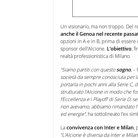
Un visionario, ma non troppo. Del re
anche il Genoa nel recente passa
opzioni in A e in B, prima di esser
sponsor dell’Alcione.
L’obiettivo
, f
realtà professionistica di Milano.
“Siamo partiti con questo
sogno
,
– 
società da sempre conosciuta per la 
portarla in pochi anni alla Serie C,
strutturato l’Alcione in modo che f
l’Eccellenza e i Playoff di Serie D, 
non avevamo, abbiamo rimandato l’o
ed energie”
, ha sottolineato l’ex si
La
convivenza con Inter e Milan
, 
“L’Alcione è diversa da Inter e Milan