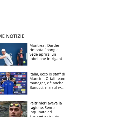
ME NOTIZIE
Montreal, Darderi
rimonta Shang e
vede aprirsi un
tabellone intrigante:
"Penso solo a
Borges, ma sono
felice del mio livello"
Italia, ecco lo staff di
Mancini: Oriali team
manager, c'è anche
Bonucci, ma sul web
infuria la polemica
Paltrinieri aveva la
ragione, Senna
inquinata ed
Europei a rischio: