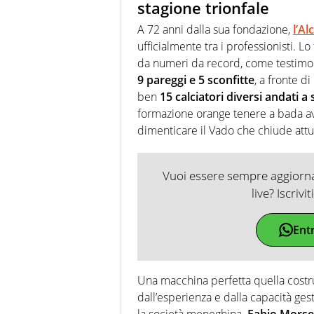
stagione trionfale
A 72 anni dalla sua fondazione,
l’Al
ufficialmente tra i professionisti. Lo
da numeri da record, come testimo
9 pareggi e 5 sconfitte
, a fronte di
ben
15 calciatori diversi andati a
formazione orange tenere a bada avv
dimenticare il Vado che chiude attua
Vuoi essere sempre aggiornat
live? Iscrivi
Ent
Una macchina perfetta quella costr
dall’esperienza e dalla capacità ge
la società meneghina.
Fabio Morsell