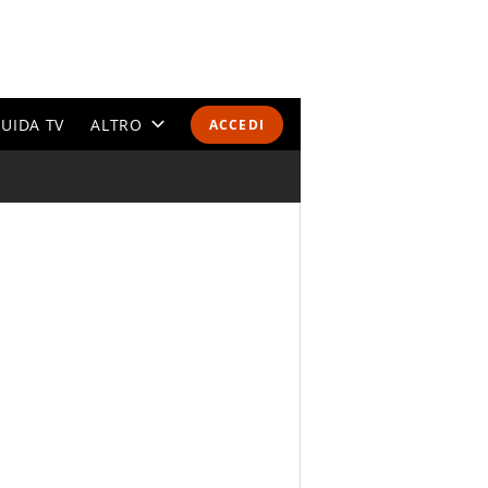
UIDA TV
ALTRO
ACCEDI
CALENDARI E CLASSIFICHE
ALTRI SPORT
MONDIALI 2026
OLIMPIADI
GOSSIP
LIFESTYLE