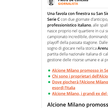
GIORNALISTA
Giornalista pubblicista e speake
uno sguardo attento e competen
Una favola con finestra su San Si
Serie C
con due giornate d’anticipo
professionistico italiano
, alle spa
nasce proprio nel quartiere in cui 
campionato incredibile, dominando il
playoff della passata stagione. Dall
sogno di giocare nella storica
Arena
partita della nazionale italiana di ca
gestione delle risorse umane e ai pr
Alcione Milano promosso in Ser
Chi sono i proprietari dell’Alc
Dove giocherà l’Alcione Milano i
esordì l’Italia
Alcione Milano, i grandi ex del
Alcione Milano promosso