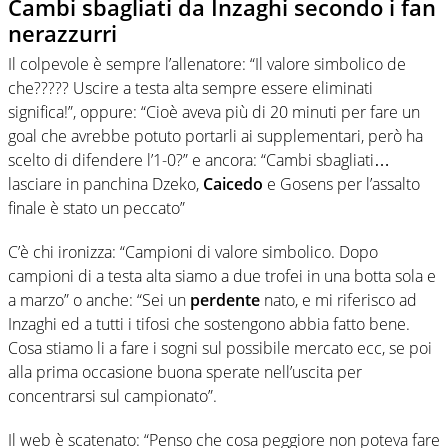
Cambi sbagliati da Inzaghi secondo i fan
nerazzurri
Il colpevole è sempre l’allenatore: “Il valore simbolico de
che????? Uscire a testa alta sempre essere eliminati
significa!”, oppure: “Cioè aveva più di 20 minuti per fare un
goal che avrebbe potuto portarli ai supplementari, però ha
scelto di difendere l’1-0?” e ancora: “Cambi sbagliati…
lasciare in panchina Dzeko,
Caicedo
e Gosens per l’assalto
finale è stato un peccato”
C’è chi ironizza: “Campioni di valore simbolico. Dopo
campioni di a testa alta siamo a due trofei in una botta sola e
a marzo” o anche: “Sei un
perdente
nato, e mi riferisco ad
Inzaghi ed a tutti i tifosi che sostengono abbia fatto bene.
Cosa stiamo li a fare i sogni sul possibile mercato ecc, se poi
alla prima occasione buona sperate nell’uscita per
concentrarsi sul campionato”.
Il web è scatenato: “Penso che cosa peggiore non poteva fare