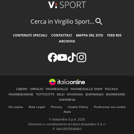
Cerca in Virgilio Sport...
CONTENUTI SPECIALI
CONTATTACI
MAPPA DEL SITO
FEED RSS
ARCHIVIO
LIBERO
VIRGILIO
PAGINEGIALLE
PAGINEGIALLE SHOP
PGCASA
PAGINEBIANCHE
TUTTOCITTÀ
DILEI
SIVIAGGIA
QUIFINANZA
BUONISSIMO
SUPEREVA
Chi siamo
Note Legali
Privacy
Cookie Policy
Preferenze sui cookie
Aiuto
© Italiaonline S.p.A. 2026
Direzione e coordinamento di Libero Acquisition S.á r.l.
P. IVA 03970540963