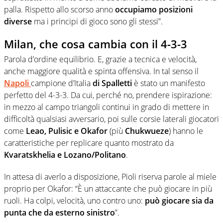
palla. Rispetto allo scorso anno
occupiamo posizioni
diverse
ma i principi di gioco sono gli stessi”.
Milan, che cosa cambia con il 4-3-3
Parola d’ordine equilibrio. E, grazie a tecnica e velocità,
anche maggiore qualità e spinta offensiva. In tal senso il
Napoli
campione d’Italia
di Spalletti
è stato un manifesto
perfetto del 4-3-3. Da cui, perché no, prendere ispirazione:
in mezzo al campo triangoli continui in grado di mettere in
difficoltà qualsiasi avversario, poi sulle corsie laterali giocatori
come
Leao, Pulisic e Okafor
(più
Chukwueze
) hanno le
caratteristiche per replicare quanto mostrato da
Kvaratskhelia e Lozano/Politano
.
In attesa di averlo a disposizione, Pioli riserva parole al miele
proprio per Okafor: “È un attaccante che può giocare in più
ruoli. Ha colpi, velocità, uno contro uno:
può giocare sia da
punta che da esterno sinistro
”.