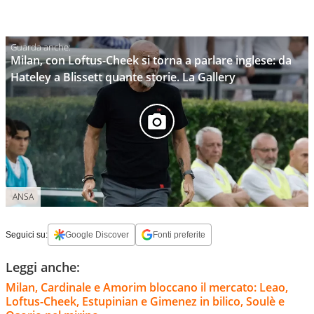
Milan, con Loftus-Cheek si torna a parlare inglese: da
Hateley a Blissett quante storie. La Gallery
ANSA
Seguici su:
Google Discover
Fonti preferite
Leggi anche:
Milan, Cardinale e Amorim bloccano il mercato: Leao,
Loftus-Cheek, Estupinian e Gimenez in bilico, Soulè e