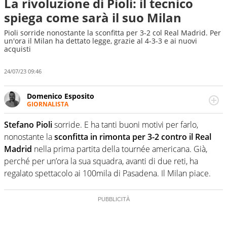
La rivoluzione di Pioli: il tecnico
spiega come sarà il suo Milan
Pioli sorride nonostante la sconfitta per 3-2 col Real Madrid. Per
un'ora il Milan ha dettato legge, grazie al 4-3-3 e ai nuovi
acquisti
24/07/23 09:46
Domenico Esposito
GIORNALISTA
Da vent’anni in campo e sul campo per vivere ogni evento
in tutte le sue sfaccettature. Passione smisurata per il
Stefano Pioli
sorride. E ha tanti buoni motivi per farlo,
calcio e per la sfera di cuoio. Il pallone è una cosa
nonostante la
sconfitta in rimonta per 3-2 contro il Real
serissima, guai a dirgli di no
Madrid
nella prima partita della tournée americana. Già,
perché per un’ora la sua squadra, avanti di due reti, ha
regalato spettacolo ai 100mila di Pasadena. Il Milan piace.