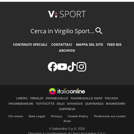
Cerca in Virgilio Sport...
CONTENUTI SPECIALI
CONTATTACI
MAPPA DEL SITO
FEED RSS
ARCHIVIO
LIBERO
VIRGILIO
PAGINEGIALLE
PAGINEGIALLE SHOP
PGCASA
PAGINEBIANCHE
TUTTOCITTÀ
DILEI
SIVIAGGIA
QUIFINANZA
BUONISSIMO
SUPEREVA
Chi siamo
Note Legali
Privacy
Cookie Policy
Preferenze sui cookie
Aiuto
© Italiaonline S.p.A. 2026
Direzione e coordinamento di Libero Acquisition S.á r.l.