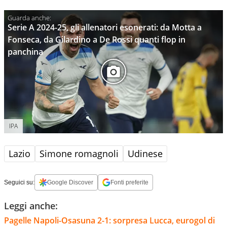
Serie A 2024-25, gli allenatori esonerati: da Motta a
Fonseca, da Gilardino a De Rossi quanti flop in
panchina
IPA
Lazio
Simone romagnoli
Udinese
Seguici su:
Google Discover
Fonti preferite
Leggi anche:
Pagelle Napoli-Osasuna 2-1: sorpresa Lucca, eurogol di