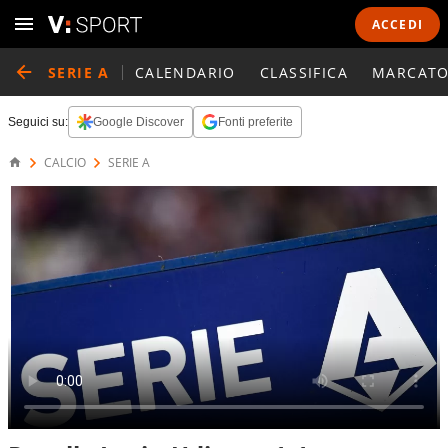
ACCEDI
SERIE A
CALENDARIO
CLASSIFICA
MARCATO
Seguici su:
Google Discover
Fonti preferite
CALCIO
SERIE A