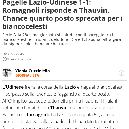
Pagelle Lazio-Udinese 1-1:
Romagnoli risponde a Thauvin.
Chance quarto posto sprecata per i
biancocelesti
Serie A, la 28esima giornata si chiude con il pareggio tra i
biancocelesti e i friulani: deludono Dia e Tchaouna, altra gara
da big per Solet, bene anche Lucca
10/03/25 22:46
4 min di lettura
Ylenia Cucciniello
GIORNALISTA
Appassionatissima di tutto lo sport: scrive di calcio
giocato ma non rinuncia allo sguardo sull'extra campo,
L’Udinese
frena la corsa della
Lazio
e nega ai biancocelesti
dove spesso si trovano risposte che il rettangolo verde
il sorpasso sulla Juventus e l’aggancio al quarto posto.
non riesce a restituire
All’Olimpico, succede tutto nella prima frazione: i friulani
sbloccano il match con
Thauvin
, risponde la squadra di
Baroni con
Romagnoli
. La Lazio sale a quota 51, a un solo
punto di distanza dalla squadra di Thiago Motta, mentre i
friulani raggiungono i 40 punti, portandosi a -4 dal Milan.