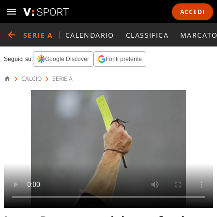
ACCEDI
SERIE A
CALENDARIO
CLASSIFICA
MARCATO
Seguici su:
Google Discover
Fonti preferite
CALCIO
SERIE A