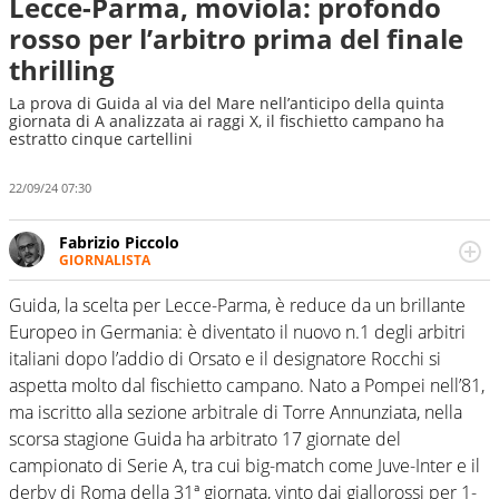
Lecce-Parma, moviola: profondo
rosso per l’arbitro prima del finale
thrilling
La prova di Guida al via del Mare nell’anticipo della quinta
giornata di A analizzata ai raggi X, il fischietto campano ha
estratto cinque cartellini
22/09/24 07:30
Fabrizio Piccolo
GIORNALISTA
Nella sua carriera ha seguito numerose manifestazioni
sportive e collaborato con agenzie e testate. Esperienza,
Guida, la scelta per Lecce-Parma, è reduce da un brillante
competenza, conoscenza e memoria storica. Si occupa
Europeo in Germania: è diventato il nuovo n.1 degli arbitri
prevalentemente di calcio
italiani dopo l’addio di Orsato e il designatore Rocchi si
aspetta molto dal fischietto campano. Nato a Pompei nell’81,
ma iscritto alla sezione arbitrale di Torre Annunziata, nella
scorsa stagione Guida ha arbitrato 17 giornate del
campionato di Serie A, tra cui big-match come Juve-Inter e il
derby di Roma della 31ª giornata, vinto dai giallorossi per 1-