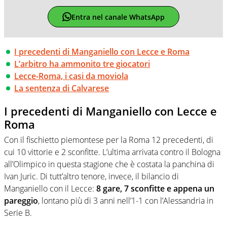
Entra nel canale WhatsApp
I precedenti di Manganiello con Lecce e Roma
L’arbitro ha ammonito tre giocatori
Lecce-Roma, i casi da moviola
La sentenza di Calvarese
I precedenti di Manganiello con Lecce e
Roma
Con il fischietto piemontese per la Roma 12 precedenti, di
cui 10 vittorie e 2 sconfitte. L’ultima arrivata contro il Bologna
all’Olimpico in questa stagione che è costata la panchina di
Ivan Juric. Di tutt’altro tenore, invece, il bilancio di
Manganiello con il Lecce:
8 gare, 7 sconfitte e appena un
pareggio
, lontano più di 3 anni nell’1-1 con l’Alessandria in
Serie B.