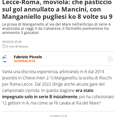
Lecce-Roma, moviola: che pasticcio
sul gol annullato a Mancini, con
Manganiello pugliesi ko 8 volte su 9
La prova di Manganiello al via del Mare nell’anticipo di serie A
analizzata ai raggi X da Calvarese, il fischietto piemontese ha
ammonito 3 giocatori
30/03/25 05:36
3 min di lettura
Fabrizio Piccolo
GIORNALISTA
Nella sua carriera ha seguito numerose manifestazioni
sportive e collaborato con agenzie e testate. Esperienza,
Vanta una discreta esperienza, arbitrando in A dal 2014
competenza, conoscenza e memoria storica. Si occupa
(esordio in Chievo-Inter 2-1) Manganiello, la scelta di Rocchi
prevalentemente di calcio
per Roma-Lecce. Dal 2022 dirige anche alcune gare del
campionato cipriota. In questa stagione
era stato
impegnato solo in serie B inizialmente
, poi ha collezionato
12 gettoni in A, ma come se l’è cavata al Via del Mare?