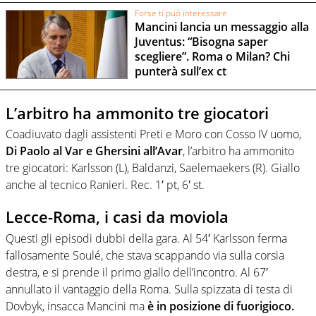
Forse ti può interessare
Mancini lancia un messaggio alla
Juventus: “Bisogna saper
scegliere”. Roma o Milan? Chi
punterà sull’ex ct
L’arbitro ha ammonito tre giocatori
Coadiuvato dagli assistenti Preti e Moro con Cosso IV uomo,
Di Paolo al Var e Ghersini all’Avar
, l’arbitro ha ammonito
tre giocatori: Karlsson (L), Baldanzi, Saelemaekers (R). Giallo
anche al tecnico Ranieri. Rec. 1′ pt, 6′ st.
Lecce-Roma, i casi da moviola
Questi gli episodi dubbi della gara. Al 54′ Karlsson ferma
fallosamente Soulé, che stava scappando via sulla corsia
destra, e si prende il primo giallo dell’incontro. Al 67′
annullato il vantaggio della Roma. Sulla spizzata di testa di
Dovbyk, insacca Mancini ma
è in posizione di fuorigioco.