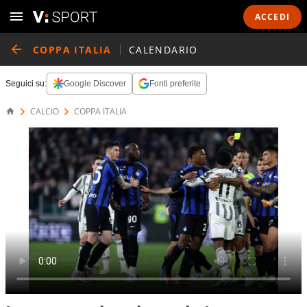
ACCEDI
COPPA ITALIA
CALENDARIO
Seguici su:
Google Discover
Fonti preferite
CALCIO
COPPA ITALIA