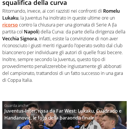
squalifica della curva
Ritornando, invece, ai cori razzisti nei confronti di
Romelu
Lukaku
, la Juventus ha inoltrato in queste ultime ore un
ricorso
contro la chiusura per una giornata di Serie A (la
partita col
Napoli
) della Curva: da parte della dirigenza della
Vecchia Signora
, infatti, esiste la convinzione di non aver
riconosciuto i giusti meriti riguardo l’operato svolto dal club
bianconero per individuare gli autori di quelle frasi becere.
Inoltre, sempre secondo la Juventus, questo tipo di
provvedimento penalizzerebbe ingiustamente gli abbonati
del campionato, trattandosi di un fatto successo in una gara
di Coppa Italia.
Juventus-Inter, rissa da Far West: Lukaku, Cuadrado e
Handanovic, le foto della baraonda finale