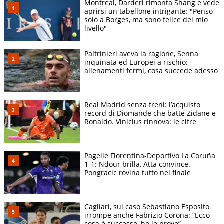
Montreal, Darderi rimonta Shang e vede
aprirsi un tabellone intrigante: "Penso
solo a Borges, ma sono felice del mio
livello"
Paltrinieri aveva la ragione, Senna
inquinata ed Europei a rischio:
allenamenti fermi, cosa succede adesso
Real Madrid senza freni: l’acquisto
record di Diomande che batte Zidane e
Ronaldo. Vinicius rinnova: le cifre
Pagelle Fiorentina-Deportivo La Coruña
1-1: Ndour brilla, Atta convince.
Pongracic rovina tutto nel finale
Cagliari, sul caso Sebastiano Esposito
irrompe anche Fabrizio Corona: “Ecco
cosa è successo, ho le prove”