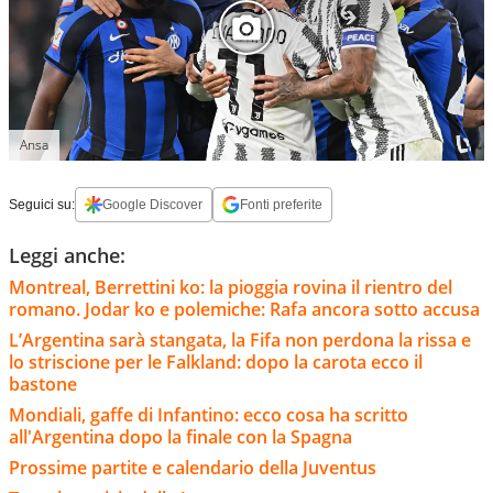
Ansa
Seguici su:
Google Discover
Fonti preferite
Leggi anche:
Montreal, Berrettini ko: la pioggia rovina il rientro del
romano. Jodar ko e polemiche: Rafa ancora sotto accusa
L’Argentina sarà stangata, la Fifa non perdona la rissa e
lo striscione per le Falkland: dopo la carota ecco il
bastone
Mondiali, gaffe di Infantino: ecco cosa ha scritto
all'Argentina dopo la finale con la Spagna
Prossime partite e calendario della Juventus