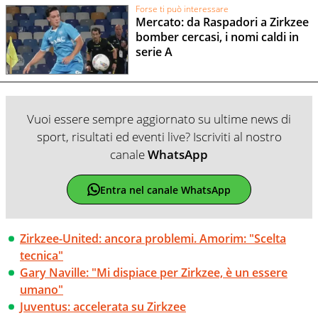
Forse ti può interessare
Mercato: da Raspadori a Zirkzee
bomber cercasi, i nomi caldi in
serie A
Vuoi essere sempre aggiornato su ultime news di
sport, risultati ed eventi live? Iscriviti al nostro
canale
WhatsApp
Entra nel canale WhatsApp
Zirkzee-United: ancora problemi. Amorim: "Scelta
tecnica"
Gary Naville: "Mi dispiace per Zirkzee, è un essere
umano"
Juventus: accelerata su Zirkzee