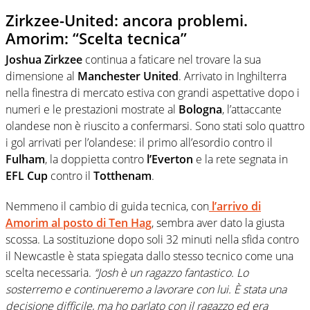
Zirkzee-United: ancora problemi.
Amorim: “Scelta tecnica”
Joshua
Zirkzee
continua a faticare nel trovare la sua
dimensione al
Manchester
United
. Arrivato in Inghilterra
nella finestra di mercato estiva con grandi aspettative dopo i
numeri e le prestazioni mostrate al
Bologna
, l’attaccante
olandese non è riuscito a confermarsi. Sono stati solo quattro
i gol arrivati per l’olandese: il primo all’esordio contro il
Fulham
, la doppietta contro
l’Everton
e la rete segnata in
EFL
Cup
contro il
Totthenam
.
Nemmeno il cambio di guida tecnica, con
l’arrivo di
Amorim
al posto di
Ten
Hag
, sembra aver dato la giusta
scossa. La sostituzione dopo soli 32 minuti nella sfida contro
il Newcastle è stata spiegata dallo stesso tecnico come una
scelta necessaria.
“Josh è un ragazzo fantastico. Lo
sosterremo e continueremo a lavorare con lui. È stata una
decisione difficile, ma ho parlato con il ragazzo ed era