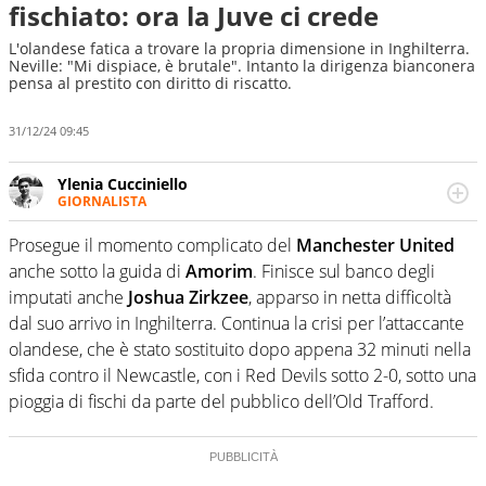
fischiato: ora la Juve ci crede
L'olandese fatica a trovare la propria dimensione in Inghilterra.
Neville: "Mi dispiace, è brutale". Intanto la dirigenza bianconera
pensa al prestito con diritto di riscatto.
31/12/24 09:45
Ylenia Cucciniello
GIORNALISTA
Appassionatissima di tutto lo sport: scrive di calcio
giocato ma non rinuncia allo sguardo sull'extra campo,
Prosegue il momento complicato del
Manchester
United
dove spesso si trovano risposte che il rettangolo verde
anche sotto la guida di
Amorim
. Finisce sul banco degli
non riesce a restituire
imputati anche
Joshua
Zirkzee
, apparso in netta difficoltà
dal suo arrivo in Inghilterra. Continua la crisi per l’attaccante
olandese, che è stato sostituito dopo appena 32 minuti nella
sfida contro il Newcastle, con i Red Devils sotto 2-0, sotto una
pioggia di fischi da parte del pubblico dell’Old Trafford.