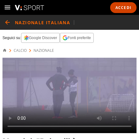
ACCEDI
NAZIONALE ITALIANA
Seguici su:
Google Discover
Fonti preferite
CALCIO
NAZIONALE