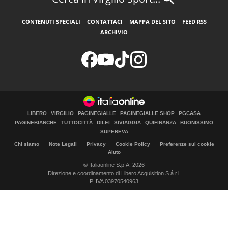
CONTENUTI SPECIALI
CONTATTACI
MAPPA DEL SITO
FEED RSS
ARCHIVIO
LIBERO
VIRGILIO
PAGINEGIALLE
PAGINEGIALLE SHOP
PGCASA
PAGINEBIANCHE
TUTTOCITTÀ
DILEI
SIVIAGGIA
QUIFINANZA
BUONISSIMO
SUPEREVA
Chi siamo
Note Legali
Privacy
Cookie Policy
Preferenze sui cookie
Aiuto
© Italiaonline S.p.A. 2026
Direzione e coordinamento di Libero Acquisition S.á r.l.
P. IVA 03970540963