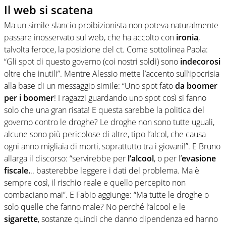
Il web si scatena
Ma un simile slancio proibizionista non poteva naturalmente
passare inosservato sul web, che ha accolto con
ironia
,
talvolta feroce, la posizione del ct. Come sottolinea Paola:
“Gli spot di questo governo (coi nostri soldi) sono
indecorosi
oltre che inutili”. Mentre Alessio mette l’accento sull’ipocrisia
alla base di un messaggio simile: “Uno spot fato
da boomer
per i boomer
! I ragazzi guardando uno spot così si fanno
solo che una gran risata! E questa sarebbe la politica del
governo contro le droghe? Le droghe non sono tutte uguali,
alcune sono più pericolose di altre, tipo l’alcol, che causa
ogni anno migliaia di morti, soprattutto tra i giovani!”. E Bruno
allarga il discorso: “servirebbe per
l’alcool
, o per l’
evasione
fiscale.
.. basterebbe leggere i dati del problema. Ma è
sempre così, il rischio reale e quello percepito non
combaciano mai”. E Fabio aggiunge: “Ma tutte le droghe o
solo quelle che fanno male? No perché l’alcool e le
sigarette
, sostanze quindi che danno dipendenza ed hanno