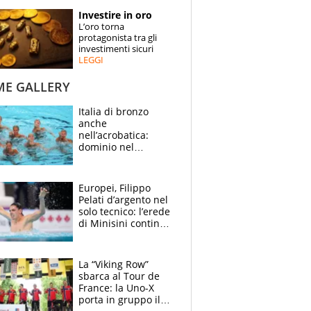
STORIE
Investire in oro
L’oro torna
SPECIALI
protagonista tra gli
investimenti sicuri
LEGGI
ESPERTI
ME GALLERY
CONTATTI
Italia di bronzo
anche
nell’acrobatica:
dominio nel
medagliere, ora
tocca a Ceccon, Curti
e compagni
Europei, Filippo
continuare
Pelati d’argento nel
solo tecnico: l’erede
di Minisini continua
a stupire, Los
Angeles è già nel
mirino
La “Viking Row”
sbarca al Tour de
France: la Uno-X
porta in gruppo il