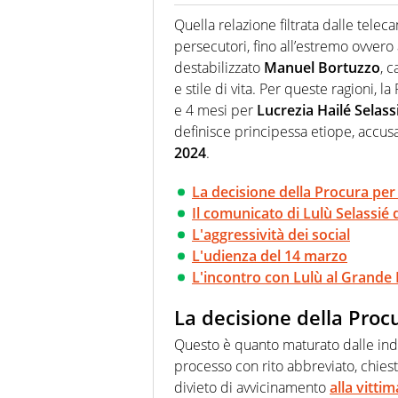
Giornalista professionista dal 
soprattutto di calcio, di sport
Quella relazione filtrata dalle telec
nell'ambito della creazione di 
persecutori, fino all’estremo ovver
ruolo di libero. Cura una classi
destabilizzato
Manuel Bortuzzo
, 
e stile di vita. Per queste ragioni,
e 4 mesi per
Lucrezia Hailé Selass
definisce principessa etiope, accus
2024
.
La decisione della Procura per
Il comunicato di Lulù Selassié
L'aggressività dei social
L'udienza del 14 marzo
L'incontro con Lulù al Grande 
La decisione della Proc
Questo è quanto maturato dalle inda
processo con rito abbreviato, chiesto
divieto di avvicinamento
alla vitti