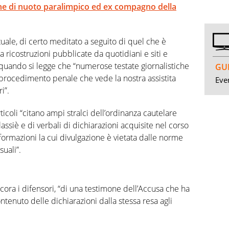
ne di nuoto paralimpico ed ex compagno della
e, di certo meditato a seguito di quel che è
ricostruzioni pubblicate da quotidiani e siti e
uando si legge che “numerose testate giornalistiche
GUI
l procedimento penale che vede la nostra assistita
Even
i”.
ticoli “citano ampi stralci dell’ordinanza cautelare
assiè e di verbali di dichiarazioni acquisite nel corso
nformazioni la cui divulgazione è vietata dalle norme
suali”.
ncora i difensori, “di una testimone dell’Accusa che ha
tenuto delle dichiarazioni dalla stessa resa agli