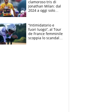
clamoroso tris di
Jonathan Milan: dal
2024 a oggi solo
Pogacar ha vinto più
di lui. Bene Romele
e Skerl
“Intimidatorio e
fuori luogo”, al Tour
de France femminile
scoppia lo scandalo:
un uomo controlla i
reggiseni delle
atlete