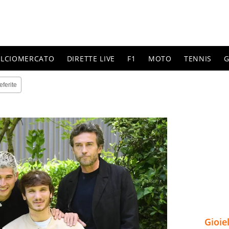
ALCIOMERCATO
DIRETTE LIVE
F1
MOTO
TENNIS
G
eferite
Gioie