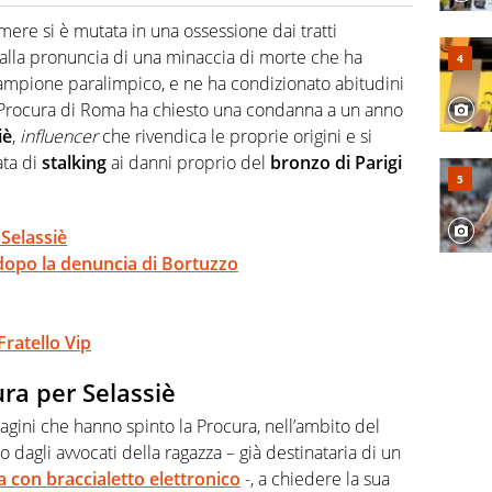
2007, scrive per curiosità personale e necessità:
 e dei suoi protagonisti, concedendosi innocenti evasioni
amere si è mutata in una ossessione dai tratti
format. Un tempo ala destra, oggi si sente a suo agio nel
o alla pronuncia di una minaccia di morte che ha
fica riservata dei migliori 5 calciatori di sempre.
campione paralimpico, e ne ha condizionato abitudini
 la Procura di Roma ha chiesto una condanna a un anno
iè
,
influencer
che rivendica le proprie origini e si
ata di
stalking
ai danni proprio del
bronzo di Parigi
 Selassiè
 dopo la denuncia di Bortuzzo
Fratello Vip
ura per Selassiè
gini che hanno spinto la Procura, nell’ambito del
 dagli avvocati della ragazza – già destinataria di un
ma con braccialetto elettronico
-, a chiedere la sua