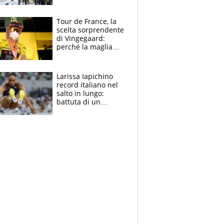
rito della Norvegia
di Haaland e
compagni
Tour de France, la
scelta sorprendente
di Vingegaard:
perché la maglia
gialla indossa la
mascherina, il
rischio da evitare
Larissa Iapichino
record italiano nel
salto in lungo:
battuta di un
centimetro mamma
Fiona May