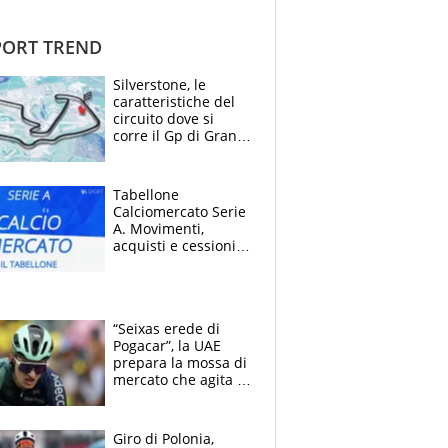
ORT TREND
Silverstone, le
caratteristiche del
circuito dove si
corre il Gp di Gran
Bretagna del
Motomondiale
Tabellone
Calciomercato Serie
A. Movimenti,
acquisti e cessioni:
estate 2026-27
“Seixas erede di
Pogacar”, la UAE
prepara la mossa di
mercato che agita la
Francia. Ciccone,
che beffa alla Vuelta
a Burgos
Giro di Polonia,