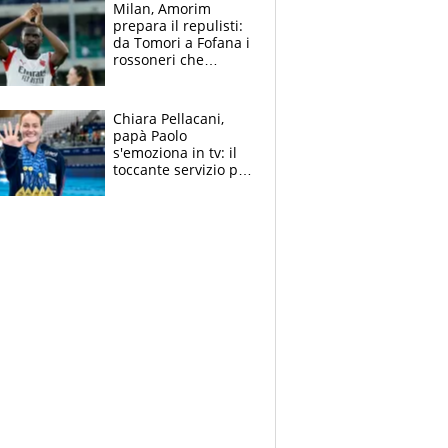
Milan, Amorim
prepara il repulisti:
da Tomori a Fofana i
rossoneri che
rischiano il “taglio”
Chiara Pellacani,
papà Paolo
s'emoziona in tv: il
toccante servizio per
il TG di LA7 dopo i 5
ori agli Europei