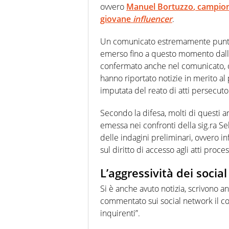
ovvero
Manuel Bortuzzo
, campio
giovane
influencer
.
Un comunicato estremamente puntual
emerso fino a questo momento dalla 
confermato anche nel comunicato, q
hanno riportato notizie in merito a
imputata del reato di atti persecutor
Secondo la difesa, molti di questi ar
emessa nei confronti della sig.ra Sel
delle indagini preliminari, ovvero i
sul diritto di accesso agli atti proces
L’aggressività dei social
Si è anche avuto notizia, scrivono a
commentato sui social network il con
inquirenti”.