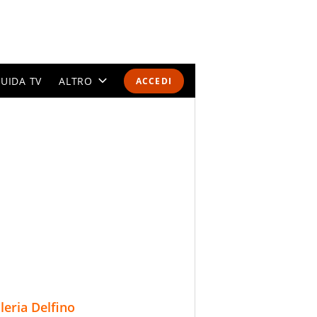
UIDA TV
ALTRO
ACCEDI
CALENDARI E CLASSIFICHE
ALTRI SPORT
MONDIALI 2026
OLIMPIADI
GOSSIP
LIFESTYLE
lleria Delfino