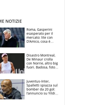
ME NOTIZIE
Roma, Gasperini
esasperato per il
mercato: lite con
D’Amico, cosa è
successo dopo il flop
per Nusa
Disastro Montreal,
De Minaur crolla
con Norrie, altro big
fuori. Badosa, foto
dall'ospedale e fan
preoccupati
Juventus-Inter,
Spalletti spiazza sul
bomber da 20 gol:
l’annuncio su Yildiz
e la risposta su
Bastoni