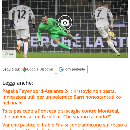
Ansa
Seguici su:
Google Discover
Fonti preferite
Leggi anche:
Pagelle Feyenoord-Atalanta 2-1: Krstovic non basta.
Indicazioni utili per un polemico Sarri nonostante il ko
nel finale
Tsitsipas cede a Fonseca e si scaglia contro Montreal,
che polemica con l’arbitro: “Che stiamo facendo?”
Var che pasticcio: Ifab e Fifa si contraddicono sul rosso a