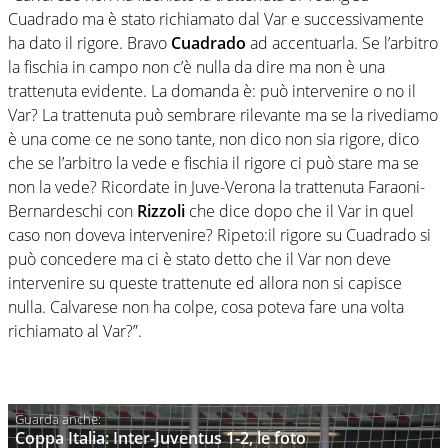
Cuadrado ma è stato richiamato dal Var e successivamente
ha dato il rigore. Bravo
Cuadrado
ad accentuarla. Se l’arbitro
la fischia in campo non c’è nulla da dire ma non è una
trattenuta evidente. La domanda è: può intervenire o no il
Var? La trattenuta può sembrare rilevante ma se la rivediamo
è una come ce ne sono tante, non dico non sia rigore, dico
che se l’arbitro la vede e fischia il rigore ci può stare ma se
non la vede? Ricordate in Juve-Verona la trattenuta Faraoni-
Bernardeschi con
Rizzoli
che dice dopo che il Var in quel
caso non doveva intervenire? Ripeto:il rigore su Cuadrado si
può concedere ma ci è stato detto che il Var non deve
intervenire su queste trattenute ed allora non si capisce
nulla. Calvarese non ha colpe, cosa poteva fare una volta
richiamato al Var?”.
Coppa Italia: Inter-Juventus 1-2, le foto