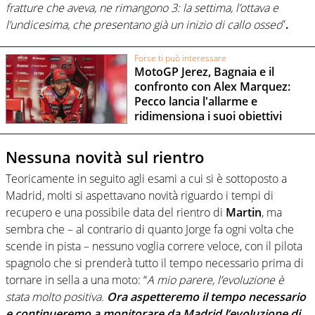
fratture che aveva, ne rimangono 3: la settima, l’ottava e
l’undicesima, che
presentano già un inizio di callo osseo
”
.
Forse ti può interessare
MotoGP Jerez, Bagnaia e il
confronto con Alex Marquez:
Pecco lancia l'allarme e
ridimensiona i suoi obiettivi
Nessuna novità sul rientro
Teoricamente in seguito agli esami a cui si è sottoposto a
Madrid, molti si aspettavano novità riguardo i tempi di
recupero e una possibile data del rientro di
Martin
, ma
sembra che – al contrario di quanto Jorge fa ogni volta che
scende in pista – nessuno voglia correre veloce, con il pilota
spagnolo che si prenderà tutto il tempo necessario prima di
tornare in sella a una moto: “
A mio parere, l’evoluzione è
stata molto positiva.
Ora aspetteremo il tempo necessario
e continueremo a monitorare da Madrid l’evoluzione di