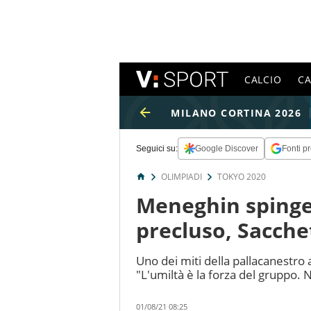
CALCIO
C
MILANO CORTINA 2026
Seguici su:
Google Discover
Fonti pr
OLIMPIADI
TOKYO 2020
Meneghin spinge l
precluso, Sacche
Uno dei miti della pallacanestro
"L'umiltà è la forza del gruppo.
01/08/21 08:25