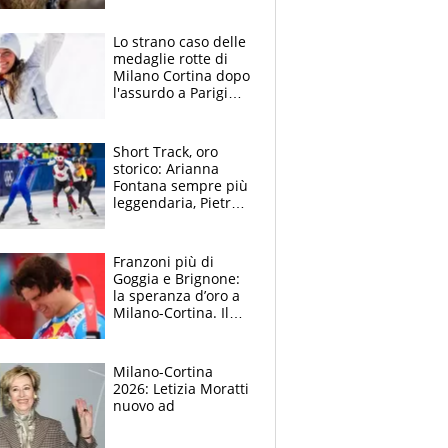
fidanzata
Lo strano caso delle
medaglie rotte di
Milano Cortina dopo
l'assurdo a Parigi
2024, il piano attivo
da oggi
Short Track, oro
storico: Arianna
Fontana sempre più
leggendaria, Pietro
Sighel e la "piroetta"
della vittoria
Franzoni più di
Goggia e Brignone:
la speranza d’oro a
Milano-Cortina. Il
sogno di Giovanni
nel ricordo di
Franzoso
Milano-Cortina
2026: Letizia Moratti
nuovo ad