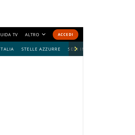
UIDA TV
ALTRO
ACCEDI
TALIA
STELLE AZZURRE
CALENDARI E CLASSIFICHE
SEDI IMPIANTI
ALTRI SPORT
MONDIALI 2026
OLIMPIADI
GOSSIP
LIFESTYLE