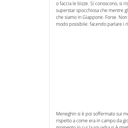
o faccia le bizze. Si conoscono, si ri
superstar spocchiosa che mentre gli 
che siamo in Giappone. Forse. Non c
modo possibile: facendo parlare i ris
Meneghin si è poi soffermato sui mer
rispetto a come era in campo da gi
momento in cui la squadra si è stret