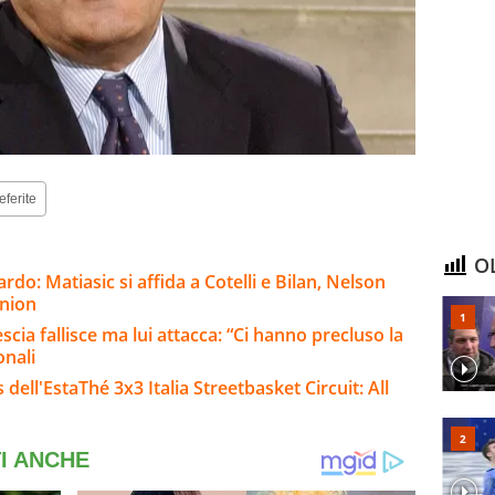
eferite
OL
rdo: Matiasic si affida a Cotelli e Bilan, Nelson
nnion
cia fallisce ma lui attacca: “Ci hanno precluso la
onali
 dell'EstaThé 3x3 Italia Streetbasket Circuit: All