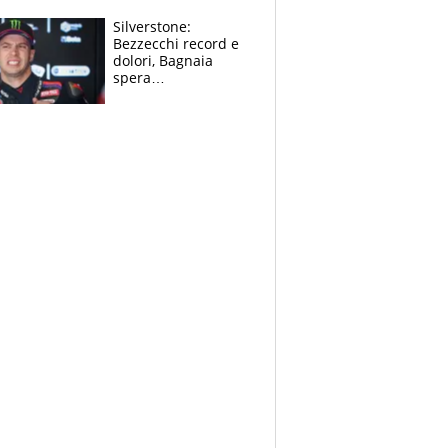
“geniale”
Silverstone:
Bezzecchi record e
dolori, Bagnaia
spera
nell'antidolorifico,
Marquez si tira fuori
e vota Aprilia