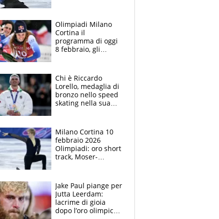
il pattinaggio:
giornata storica per
l'Italia
Olimpiadi Milano
Cortina il
programma di oggi
8 febbraio, gli
italiani in gara e
dove vederli in tv
Chi è Riccardo
Lorello, medaglia di
bronzo nello speed
skating nella sua
Rho alle Olimpiadi
di Milano Cortina
Milano Cortina 10
febbraio 2026
Olimpiadi: oro short
track, Moser-
Constantini di
bronzo, strepitoso
Grassl nel
Jake Paul piange per
pattinaggio
Jutta Leerdam:
lacrime di gioia
dopo l’oro olimpico
da record della