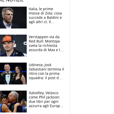
Italia, le prime
mosse di Zola: cosa
succede a Baldini e
agli altri ct. Il
Borussia tenta un
altro sgarbo agli
azzurri
Verstappen via da
Red Bull: Montoya
svela la richiesta
assurda di Max e lo
avverte: “Sicuro
Mercedes e
McLaren siano
Udinese, Josè
meglio?”
Sebastiani termina il
ritiro con la prima
squadra: il post del
figlio di Amadeus e
Sanremo sullo
sfondo
Italvolley, Velasco
come Phil Jackson:
due libri per ogni
azzurra agli Europei.
Quello per Sylla è