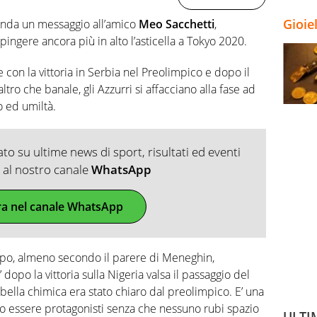
Gioie
da un messaggio all’amico
Meo Sacchetti
,
pingere ancora più in alto l’asticella a Tokyo 2020.
 con la vittoria in Serbia nel Preolimpico e dopo il
altro che banale, gli Azzurri si affacciano alla fase ad
 ed umiltà.
o su ultime news di sport, risultati ed eventi
ti al nostro canale
WhatsApp
ra nel canale WhatsApp
uppo, almeno secondo il parere di Meneghin,
’ dopo la vittoria sulla Nigeria valsa il passaggio del
bella chimica era stato chiaro dal preolimpico. E’ una
o essere protagonisti senza che nessuno rubi spazio
ULTI