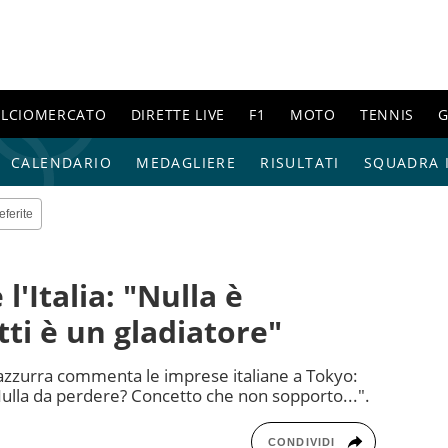
ALCIOMERCATO
DIRETTE LIVE
F1
MOTO
TENNIS
G
CALENDARIO
MEDAGLIERE
RISULTATI
SQUADRA I
eferite
'Italia: "Nulla è
tti è un gladiatore"
 azzurra commenta le imprese italiane a Tokyo:
 Nulla da perdere? Concetto che non sopporto...".
CONDIVIDI