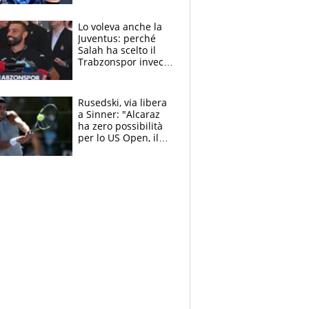
Giampaolo
giornalista, mamma
Lo voleva anche la
insegnante e il
Juventus: perché
fratello calciatore
Salah ha scelto il
Trabzonspor invece
di un top club
Rusedski, via libera
a Sinner: "Alcaraz
ha zero possibilità
per lo US Open, il
2026 forse è gà
finito per lui"