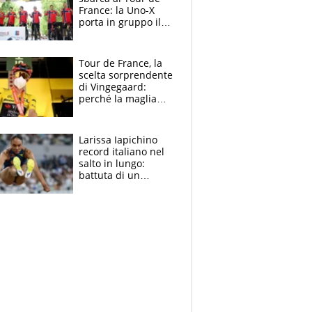
France: la Uno-X
porta in gruppo il
rito della Norvegia
di Haaland e
compagni
Tour de France, la
scelta sorprendente
di Vingegaard:
perché la maglia
gialla indossa la
mascherina, il
rischio da evitare
Larissa Iapichino
record italiano nel
salto in lungo:
battuta di un
centimetro mamma
Fiona May