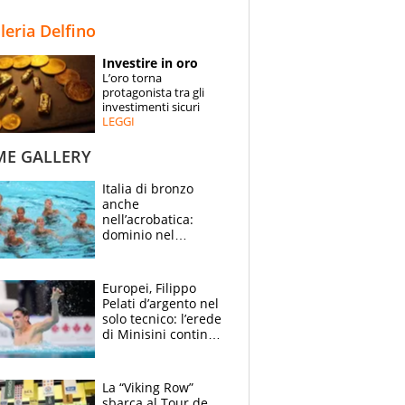
STORIE
lleria Delfino
SPECIALI
Investire in oro
L’oro torna
ESPERTI
protagonista tra gli
investimenti sicuri
LEGGI
CONTATTI
ME GALLERY
Italia di bronzo
anche
nell’acrobatica:
dominio nel
medagliere, ora
tocca a Ceccon, Curti
e compagni
Europei, Filippo
continuare
Pelati d’argento nel
solo tecnico: l’erede
di Minisini continua
a stupire, Los
Angeles è già nel
mirino
La “Viking Row”
sbarca al Tour de