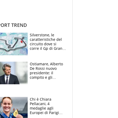
ORT TREND
Silverstone, le
caratteristiche del
circuito dove si
corre il Gp di Gran
Bretagna del
Motomondiale
Ostiamare, Alberto
De Rossi nuovo
presidente: il
compito e gli
obiettivi ricevuti dal
figlio Daniele
Chi è Chiara
Pellacani, 4
medaglie agli
Europei di Parigi
2026, papà