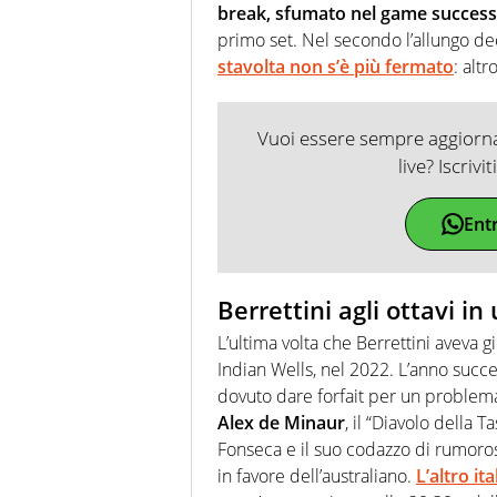
break, sfumato nel game successiv
primo set. Nel secondo l’allungo deci
stavolta non s’è più fermato
: alt
Vuoi essere sempre aggiornat
live? Iscrivi
Ent
Berrettini agli ottavi i
L’ultima volta che Berrettini aveva g
Indian Wells, nel 2022. L’anno succes
dovuto dare forfait per un problema 
Alex de Minaur
, il “Diavolo della 
Fonseca e il suo codazzo di rumorosi 
in favore dell’australiano.
L’altro it