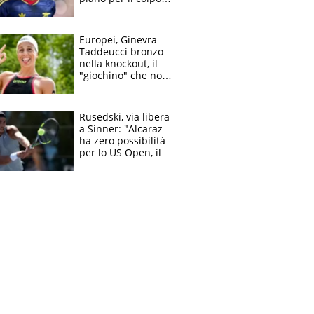
Champions: vendere
Lukaku, Lang e
Lucca
Europei, Ginevra
Taddeucci bronzo
nella knockout, il
"giochino" che non
le piace: "La Senna?
Oggi era pulita"
Rusedski, via libera
a Sinner: "Alcaraz
ha zero possibilità
per lo US Open, il
2026 forse è gà
finito per lui"