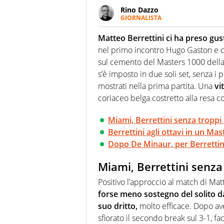
Rino Dazzo
GIORNALISTA
Se mai ci fosse modo di traslare
farebbe parte. Non si perde un
Matteo Berrettini ci ha preso gus
curve
nel primo incontro Hugo Gaston e 
sul cemento del Masters 1000 della
s’è imposto in due soli set, senza i
mostrati nella prima partita. Una
vi
coriaceo belga costretto alla resa 
Miami, Berrettini senza tropp
Berrettini agli ottavi in un Ma
Dopo De Minaur, per Berrettini
Miami, Berrettini senza
Positivo l’approccio al match di Mat
forse meno sostegno del solito dal
suo dritto,
molto efficace. Dopo ave
sfiorato il secondo break sul 3-1, f