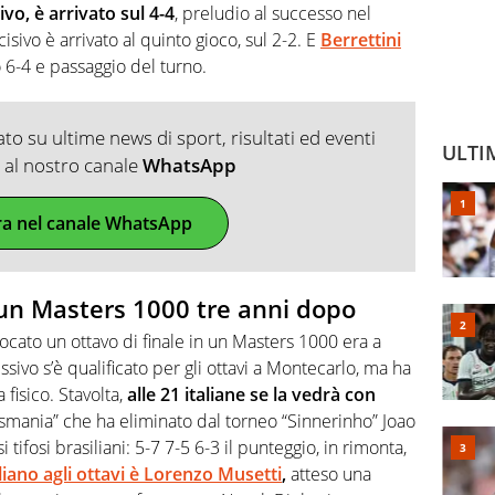
o, è arrivato sul 4-4
, preludio al successo nel
sivo è arrivato al quinto gioco, sul 2-2. E
Berrettini
ro 6-4 e passaggio del turno.
o su ultime news di sport, risultati ed eventi
ULTI
ti al nostro canale
WhatsApp
ra nel canale WhatsApp
n un Masters 1000 tre anni dopo
iocato un ottavo di finale in un Masters 1000 era a
sivo s’è qualificato per gli ottavi a Montecarlo, ma ha
fisico. Stavolta,
alle 21 italiane se la vedrà con
Tasmania” che ha eliminato dal torneo “Sinnerinho” Joao
tifosi brasiliani: 5-7 7-5 6-3 il punteggio, in rimonta,
aliano agli ottavi è Lorenzo Musetti
,
atteso una