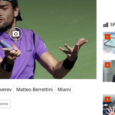
SP
verev
Matteo Berrettini
Miami
eferite