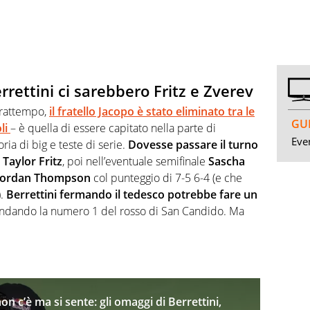
rettini ci sarebbero Fritz e Zverev
frattempo,
il fratello Jacopo è stato eliminato tra le
GUI
li
– è quella di essere capitato nella parte di
Even
ia di big e teste di serie.
Dovesse passare il turno
Taylor Fritz
, poi nell’eventuale semifinale
Sascha
o Jordan Thompson
col punteggio di 7-5 6-4 (e che
).
Berrettini fermando il tedesco potrebbe fare un
ndando la numero 1 del rosso di San Candido. Ma
on c’è ma si sente: gli omaggi di Berrettini,