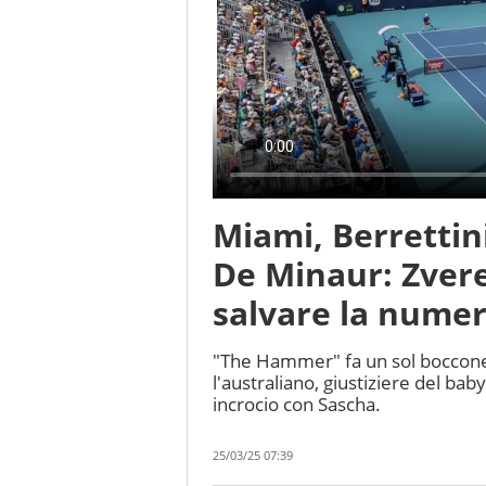
Miami, Berrettin
De Minaur: Zver
salvare la numer
"The Hammer" fa un sol boccone 
l'australiano, giustiziere del ba
incrocio con Sascha.
25/03/25 07:39