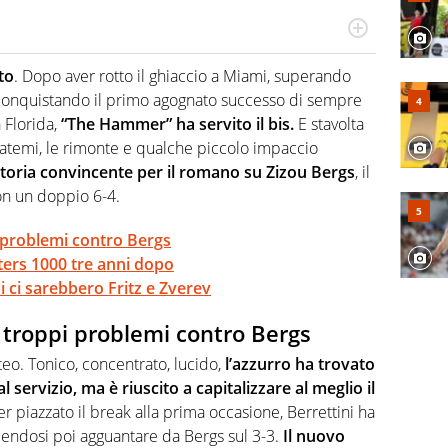
 il glossario del calcio in una nicchia di esperti, lui ne
a svista arbitrale né gli umori social del mondo delle
to
. Dopo aver rotto il ghiaccio a Miami, superando
conquistando il primo agognato successo di sempre
 Florida,
“The Hammer” ha servito il bis.
E stavolta
 patemi, le rimonte e qualche piccolo impaccio
ttoria convincente per il romano su Zizou Bergs
, il
con un doppio 6-4.
i problemi contro Bergs
sters 1000 tre anni dopo
 ci sarebbero Fritz e Zverev
 troppi problemi contro Bergs
teo. Tonico, concentrato, lucido,
l’azzurro ha trovato
 servizio, ma è riuscito a capitalizzare al meglio il
r piazzato il break alla prima occasione, Berrettini ha
acendosi poi agguantare da Bergs sul 3-3.
Il nuovo