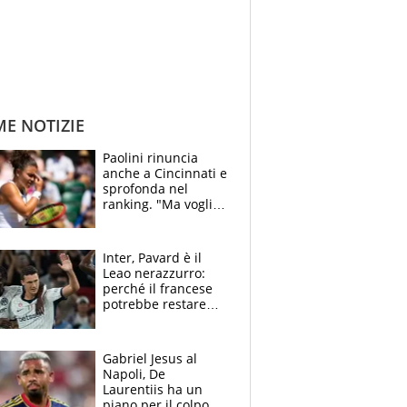
ME NOTIZIE
Paolini rinuncia
anche a Cincinnati e
sprofonda nel
ranking. "Ma voglio
essere al 100% allo
US Open"
Inter, Pavard è il
Leao nerazzurro:
perché il francese
potrebbe restare
alla corte di Chivu
Gabriel Jesus al
Napoli, De
Laurentiis ha un
piano per il colpo