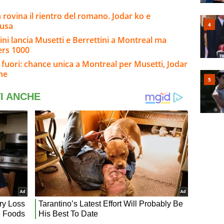
a rovina il rientro del romano. Jodar ko e
cusa
gnini lancia Musetti e Berrettini a Montreal ma
ers 1000
 fuori: chance unica a Montreal per Musetti, Jodar
ine