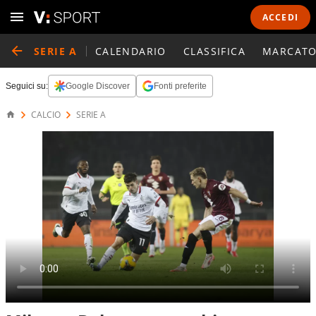
ACCEDI
SERIE A
CALENDARIO
CLASSIFICA
MARCATO
Seguici su:
Google Discover
Fonti preferite
CALCIO
SERIE A