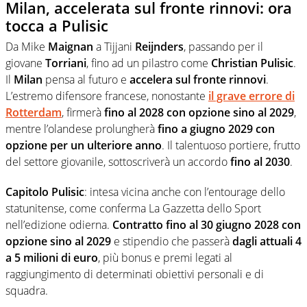
Milan, accelerata sul fronte rinnovi: ora
tocca a Pulisic
Da Mike
Maignan
a Tijjani
Reijnders
, passando per il
giovane
Torriani
, fino ad un pilastro come
Christian Pulisic
.
Il
Milan
pensa al futuro e
accelera sul fronte rinnovi
.
L’estremo difensore francese, nonostante
il grave errore di
Rotterdam
, firmerà
fino al 2028 con opzione sino al 2029
,
mentre l’olandese prolungherà
fino a giugno 2029 con
opzione per un ulteriore anno
. Il talentuoso portiere, frutto
del settore giovanile, sottoscriverà un accordo
fino al 2030
.
Capitolo Pulisic
: intesa vicina anche con l’entourage dello
statunitense, come conferma La Gazzetta dello Sport
nell’edizione odierna.
Contratto fino al 30 giugno 2028 con
opzione sino al 2029
e stipendio che passerà
dagli attuali 4
a 5 milioni di euro
, più bonus e premi legati al
raggiungimento di determinati obiettivi personali e di
squadra.