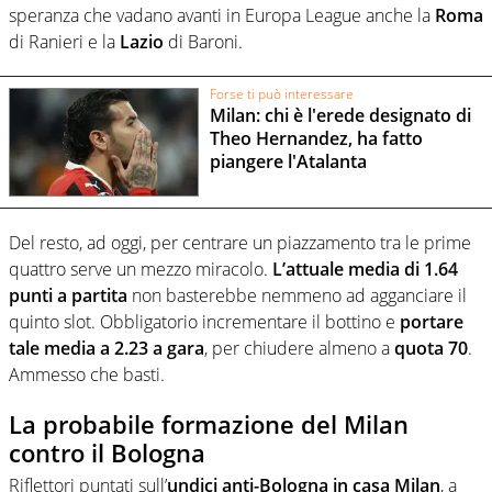
speranza che vadano avanti in Europa League anche la
Roma
di Ranieri e la
Lazio
di Baroni.
Forse ti può interessare
Milan: chi è l'erede designato di
Theo Hernandez, ha fatto
piangere l'Atalanta
Del resto, ad oggi, per centrare un piazzamento tra le prime
quattro serve un mezzo miracolo.
L’attuale media di 1.64
punti a partita
non basterebbe nemmeno ad agganciare il
quinto slot. Obbligatorio incrementare il bottino e
portare
tale media a 2.23 a gara
, per chiudere almeno a
quota 70
.
Ammesso che basti.
La probabile formazione del Milan
contro il Bologna
Riflettori puntati sull’
undici anti-Bologna in casa Milan
, a