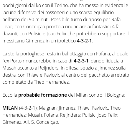
pochi giorni dal ko con il Torino, che ha messo in evidenza le
lacune difensive dei rossoneri e uno scarso equilibrio
nell’arco dei 90 minuti. Possibile turno di riposo per Rafa
Leao, con Conceiçao pronto a rinunciare ai fantastici 4 là
davanti, con Pulisic e Joao Felix che potrebbero supportare il
messicano Gimenez in un ipotetico
4-3-2-1
.
La stella portoghese resta in ballottaggio con Fofana, al quale
l’ex Porto rinuncerebbe in caso di
4-2-3-1
, dando fiducia a
Musah accanto a Reijnders. In difesa, spazio a Jimenez sulla
destra, con Thiaw e Pavlovic al centro del pacchetto arretrato
completato da Theo Hernandez.
Ecco la
probabile formazione
del Milan contro il Bologna:
MILAN
(4-3-2-1): Maignan; Jimenez, Thiaw, Pavlovic, Theo
Hernandez; Musah, Fofana, Reijnders; Pulisic, Joao Felix;
Gimenez. All. S. Conceiçao.