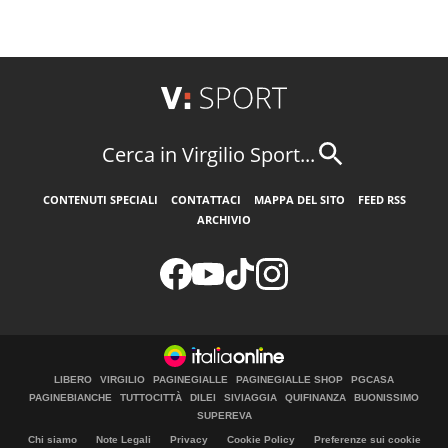
Cerca in Virgilio Sport...
CONTENUTI SPECIALI
CONTATTACI
MAPPA DEL SITO
FEED RSS
ARCHIVIO
LIBERO
VIRGILIO
PAGINEGIALLE
PAGINEGIALLE SHOP
PGCASA
PAGINEBIANCHE
TUTTOCITTÀ
DILEI
SIVIAGGIA
QUIFINANZA
BUONISSIMO
SUPEREVA
Chi siamo
Note Legali
Privacy
Cookie Policy
Preferenze sui cookie