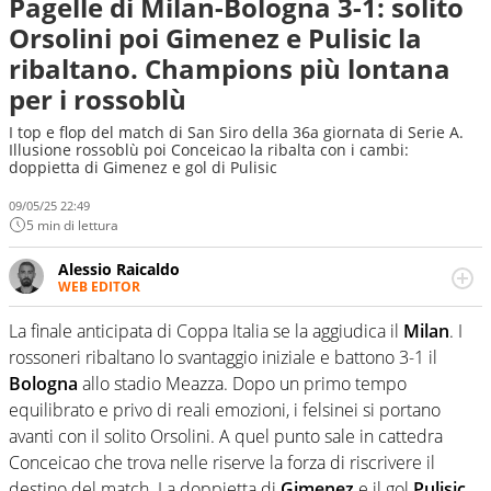
Pagelle di Milan-Bologna 3-1: solito
Orsolini poi Gimenez e Pulisic la
ribaltano. Champions più lontana
per i rossoblù
I top e flop del match di San Siro della 36a giornata di Serie A.
Illusione rossoblù poi Conceicao la ribalta con i cambi:
doppietta di Gimenez e gol di Pulisic
09/05/25 22:49
5 min di lettura
Alessio Raicaldo
WEB EDITOR
Un figlio che si chiama Diego e la tesi di laurea sugli stadi
di proprietà in Italia. Il calcio quale filo conduttore
La finale anticipata di Coppa Italia se la aggiudica il
Milan
. I
irrinunciabile tra passione e professione. Per Virgilio
rossoneri ribaltano lo svantaggio iniziale e battono 3-1 il
Sport indaga, approfondisce e scandaglia l'universo
Bologna
allo stadio Meazza. Dopo un primo tempo
mondo dello sport per antonomasia
equilibrato e privo di reali emozioni, i felsinei si portano
avanti con il solito Orsolini. A quel punto sale in cattedra
Conceicao che trova nelle riserve la forza di riscrivere il
destino del match. La doppietta di
Gimenez
e il gol
Pulisic