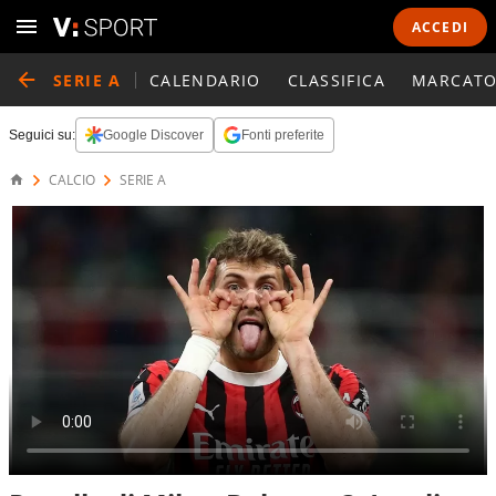
ACCEDI
SERIE A
CALENDARIO
CLASSIFICA
MARCATO
Seguici su:
Google Discover
Fonti preferite
CALCIO
SERIE A