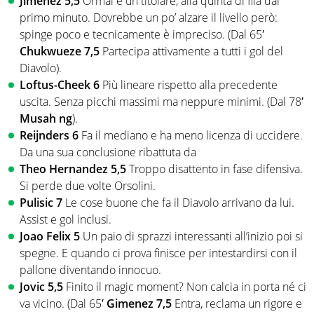
Jimenez 5,5
Ormai è un titolare, alla quinta di fila dal
primo minuto. Dovrebbe un po’ alzare il livello però:
spinge poco e tecnicamente è impreciso. (Dal 65′
Chukwueze 7,5
Partecipa attivamente a tutti i gol del
Diavolo).
Loftus-Cheek 6
Più lineare rispetto alla precedente
uscita. Senza picchi massimi ma neppure minimi. (Dal 78′
Musah ng
).
Reijnders 6
Fa il mediano e ha meno licenza di uccidere.
Da una sua conclusione ribattuta da
Theo Hernandez 5,5
Troppo disattento in fase difensiva.
Si perde due volte Orsolini.
Pulisic 7
Le cose buone che fa il Diavolo arrivano da lui.
Assist e gol inclusi.
Joao Felix 5
Un paio di sprazzi interessanti all’inizio poi si
spegne. E quando ci prova finisce per intestardirsi con il
pallone diventando innocuo.
Jovic 5,5
Finito il magic moment? Non calcia in porta né ci
va vicino. (Dal 65′
Gimenez 7,5
Entra, reclama un rigore e