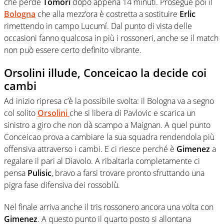
che perde
Tomori
dopo appena 14 minuti. Prosegue poi il
Bologna
che alla mezz’ora è costretta a sostituire
Erlic
rimettendo in campo Lucumí. Dal punto di vista delle
occasioni fanno qualcosa in più i rossoneri, anche se il match
non può essere certo definito vibrante.
Orsolini illude, Conceicao la decide coi
cambi
Ad inizio ripresa c’è la possibile svolta: il Bologna va a segno
col solito
Orsolini
che si libera di Pavlovic e scarica un
sinistro a giro che non dà scampo a Maignan. A quel punto
Conceicao prova a cambiare la sua squadra rendendola più
offensiva attraverso i cambi. E ci riesce perché è
Gimenez
a
regalare il pari al Diavolo. A ribaltarla completamente ci
pensa
Pulisic
, bravo a farsi trovare pronto sfruttando una
pigra fase difensiva dei rossoblù.
Nel finale arriva anche il tris rossonero ancora una volta con
Gimenez
. A questo punto il quarto posto si allontana