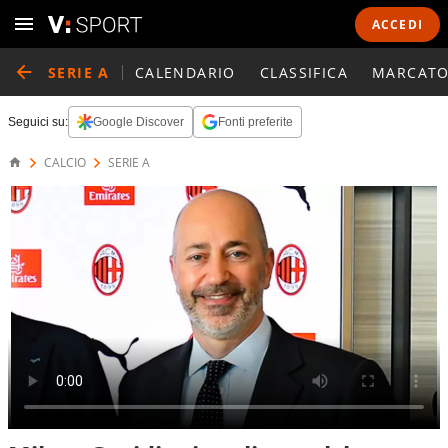
ACCEDI
SERIE A
CALENDARIO
CLASSIFICA
MARCATO
Seguici su:
Google Discover
Fonti preferite
CALCIO
SERIE A