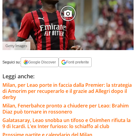
Getty Images
Seguici su:
Google Discover
Fonti preferite
Leggi anche:
Milan, per Leao porte in faccia dalla Premier: la strategia
di Amorim per recuperarlo e il grazie ad Allegri dopo il
derby
Milan, Fenerbahce pronto a chiudere per Leao: Brahim
Diaz può tornare in rossonero
Galatasaray, Leao snobba un tifoso e Osimhen rifiuta la
9 di Icardi. L’ex Inter furioso: lo schiaffo al club
Prossime partite e calendario del Milan