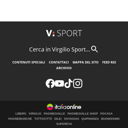
Cerca in Virgilio Sport...
CONTENUTI SPECIALI
CONTATTACI
MAPPA DEL SITO
FEED RSS
ARCHIVIO
LIBERO
VIRGILIO
PAGINEGIALLE
PAGINEGIALLE SHOP
PGCASA
PAGINEBIANCHE
TUTTOCITTÀ
DILEI
SIVIAGGIA
QUIFINANZA
BUONISSIMO
SUPEREVA