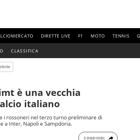
ALCIOMERCATO
DIRETTE LIVE
F1
MOTO
TENNIS
G
IO
CLASSIFICA
eferite
limt è una vecchia
lcio italiano
 i rossoneri nel terzo turno preliminare di
de a Inter, Napoli e Sampdoria.
CONDIVIDI