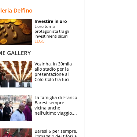
STORIE
lleria Delfino
SPECIALI
Investire in oro
L’oro torna
ESPERTI
protagonista tra gli
investimenti sicuri
LEGGI
CONTATTI
ME GALLERY
Vozinha, in 30mila
allo stadio per la
presentazione al
Colo-Colo tra luci,
spettacolo, elicotteri
e paracadutisti
La famiglia di Franco
Baresi sempre
vicina anche
nell'ultimo viaggio,
la moglie Maura, i
figli e i suoi cari
circondati
Baresi 6 per sempre,
dall'affetto dei tifosi
l'omaggio dei tifosi a