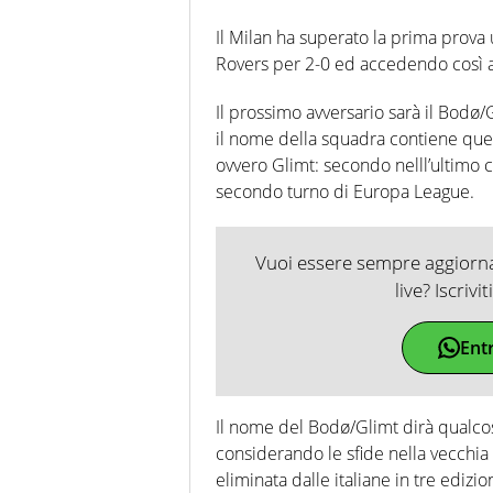
Il Milan ha superato la prima prova 
Rovers per 2-0 ed accedendo così a
Il prossimo avversario sarà il Bodø
il nome della squadra contiene quell
ovvero Glimt: secondo nelll’ultimo ca
secondo turno di Europa League.
Vuoi essere sempre aggiornat
live? Iscrivi
Ent
Il nome del Bodø/Glimt dirà qualcosa a
considerando le sfide nella vecchi
eliminata dalle italiane in tre edizio