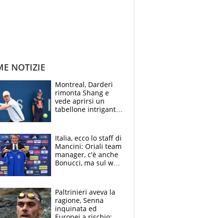
ME NOTIZIE
Montreal, Darderi
rimonta Shang e
vede aprirsi un
tabellone intrigante:
"Penso solo a
Borges, ma sono
felice del mio livello"
Italia, ecco lo staff di
Mancini: Oriali team
manager, c'è anche
Bonucci, ma sul web
infuria la polemica
Paltrinieri aveva la
ragione, Senna
inquinata ed
Europei a rischio: