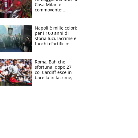
Casa Milan è
commovente:
maglie, bandiere,
sciarpe, lacrime e
bigliettini
Napoli è mille colori:
per i 100 anni di
storia luci, lacrime e
fuochi d'artificio: De
Laurentiis salta al
coro anti-Juve
Roma, Bah che
sfortuna: dopo 27'
col Cardiff esce in
barella in lacrime,
Dybala rigore da
schiaffi, i giallorossi
prendono 3 gol in
45'