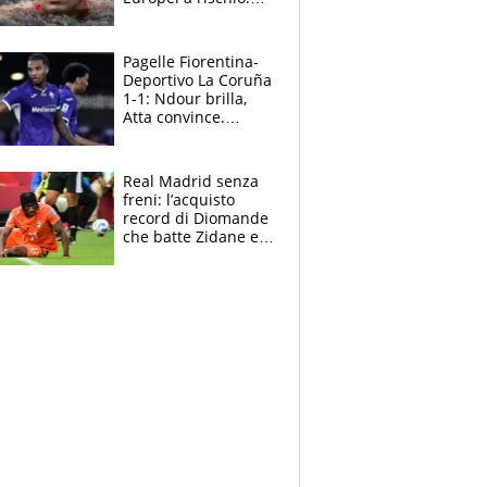
allenamenti fermi,
cosa succede
adesso
Pagelle Fiorentina-
Deportivo La Coruña
1-1: Ndour brilla,
Atta convince.
Pongracic rovina
tutto nel finale
Real Madrid senza
freni: l’acquisto
record di Diomande
che batte Zidane e
Ronaldo. Vinicius
rinnova: le cifre