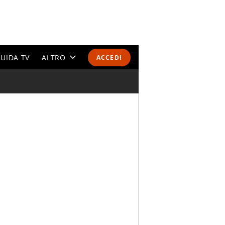
UIDA TV
ALTRO
ACCEDI
CALENDARI E CLASSIFICHE
ALTRI SPORT
MONDIALI 2026
OLIMPIADI
GOSSIP
LIFESTYLE