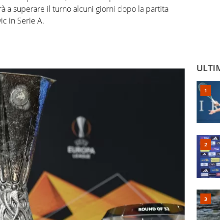
à a superare il turno alcuni giorni dopo la partita
ic in Serie A.
ULTI