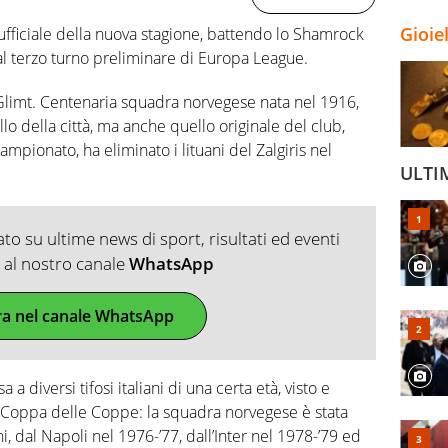
Gioie
ufficiale della nuova stagione, battendo lo Shamrock
l terzo turno preliminare di Europa League.
/Glimt. Centenaria squadra norvegese nata nel 1916,
o della città, ma anche quello originale del club,
mpionato, ha eliminato i lituani del Zalgiris nel
ULTI
o su ultime news di sport, risultati ed eventi
ti al nostro canale
WhatsApp
ra nel canale WhatsApp
 diversi tifosi italiani di una certa età, visto e
a Coppa delle Coppe: la squadra norvegese è stata
ni, dal Napoli nel 1976-’77, dall’Inter nel 1978-’79 ed