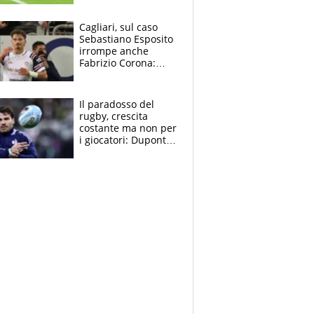
rinnova: le cifre
Cagliari, sul caso
Sebastiano Esposito
irrompe anche
Fabrizio Corona:
“Ecco cosa è
successo, ho le
prove”
Il paradosso del
rugby, crescita
costante ma non per
i giocatori: Dupont
(il più pagato al
mondo) guadagna
solo 1,4 milioni
all'anno