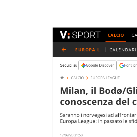
CALCIO
C
EUROPA L.
CALENDAR
Seguici su:
Google Discover
Fonti pr
CALCIO
EUROPA LEAGUE
Milan, il Bodø/G
conoscenza del ca
Saranno i norvegesi ad affrontare
Europa League: in passato le sfi
17/09/20 21:58