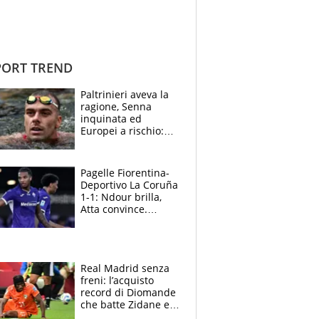
ORT TREND
Paltrinieri aveva la
ragione, Senna
inquinata ed
Europei a rischio:
allenamenti fermi,
cosa succede
adesso
Pagelle Fiorentina-
Deportivo La Coruña
1-1: Ndour brilla,
Atta convince.
Pongracic rovina
tutto nel finale
Real Madrid senza
freni: l’acquisto
record di Diomande
che batte Zidane e
Ronaldo. Vinicius