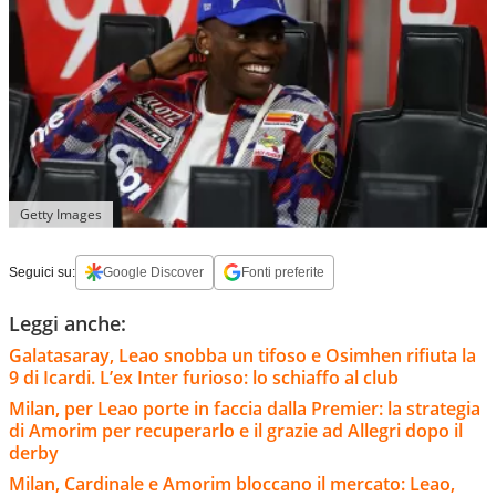
Getty Images
Seguici su:
Google Discover
Fonti preferite
Leggi anche:
Galatasaray, Leao snobba un tifoso e Osimhen rifiuta la
9 di Icardi. L’ex Inter furioso: lo schiaffo al club
Milan, per Leao porte in faccia dalla Premier: la strategia
di Amorim per recuperarlo e il grazie ad Allegri dopo il
derby
Milan, Cardinale e Amorim bloccano il mercato: Leao,