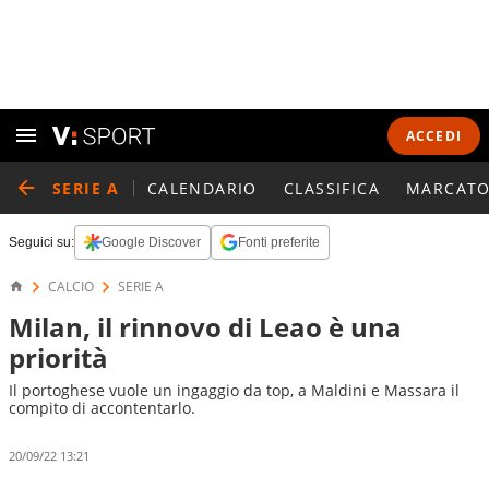
ACCEDI
SERIE A
CALENDARIO
CLASSIFICA
MARCATO
Seguici su:
Google Discover
Fonti preferite
CALCIO
SERIE A
Milan, il rinnovo di Leao è una
priorità
Il portoghese vuole un ingaggio da top, a Maldini e Massara il
compito di accontentarlo.
20/09/22 13:21