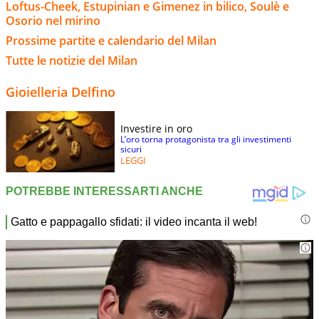
Loftus-Cheek, Estupinian e Gimenez in bilico, Soulè e
Osorio nel mirino
Prossime partite e calendario del Milan
Tutte le notizie del Milan
Gioielleria Delfino
Investire in oro
L’oro torna protagonista tra gli investimenti
sicuri
LEGGI