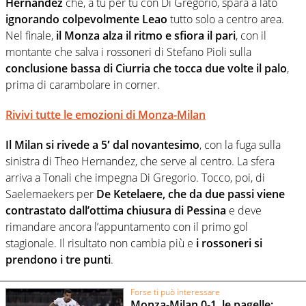
Hernandez
che, a tu per tu con Di Gregorio, spara a lato
ignorando colpevolmente Leao
tutto solo a centro area.
Nel finale,
il Monza alza il ritmo e sfiora il pari
, con il
montante che salva i rossoneri di Stefano Pioli sulla
conclusione bassa di Ciurria che tocca due volte il palo
,
prima di carambolare in corner.
Rivivi tutte le emozioni di Monza-Milan
Il Milan si rivede a 5′ dal novantesimo
, con la fuga sulla
sinistra di Theo Hernandez, che serve al centro. La sfera
arriva a Tonali che impegna Di Gregorio. Tocco, poi, di
Saelemaekers per
De Ketelaere, che da due passi viene
contrastato dall’ottima chiusura di Pessina
e deve
rimandare ancora l’appuntamento con il primo gol
stagionale. Il risultato non cambia più e
i rossoneri si
prendono i tre punti
.
Forse ti può interessare
Monza-Milan 0-1, le pagelle: