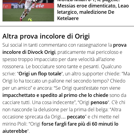
Messias eroe dimenticato, Leao
letargico, maledizione De
Ketelaere
Altra prova incolore di Origi
Sui social in tanti commentano con rassegnazione la
prova
incolore di Divock Origi
, praticamente mai pericoloso e
spesso troppo impacciato per dare velocità all’azione
rossonera. Le bocciature sono tante e pesanti. Qualcuno
scrive: “
Origi
un flop totale
“, un altro supporter chiede: “Ma
Origi
lo ha toccato un pallone nel secondo tempo? Chiedo
per un amico” e ancora: “Se Origi quest’estate non viene
impacchettato e spedito al primo che lo chiede
sono da
cacciare tutti. Una cosa indecente”, “
Origi
penoso
“
.
C’è chi
non nasconde la delusione per la prima del belga: “Altra
occasione sprecata da
Origi
…
peccato
” e chi mette nel
mirino Pioli: “
Origi
forse fargli fare più di 60 minuti lo
aiuterebbe
“.