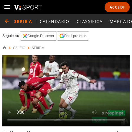
ACCEDI
SERIE A
CALENDARIO
CLASSIFICA
MARCATO
Seguici su:
Google Discover
Fonti preferite
CALCIO
SERIE A