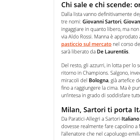
Chi sale e chi scende: or
Dalla lista vanno definitivamente de
tre nomi:
Giovanni Sartori
,
Giova
ingaggiare in quanto libero, ma non
via Aldo Rossi. Manna è approdato 
pasticcio sul mercato
nel corso de
sarà liberato da
De Laurentiis
.
Del resto, gli azzurri, in lotta per lo
ritorno in Champions. Salgono, inve
miracoli del
Bologna
, già artefice 
fino a raggiungere la cima. Ma è pur 
un’intesa in grado di soddisfare tutte
Milan, Sartori ti porta I
Da Paratici-Allegri a Sartori-
Italiano
dovesse realmente fare capolino a M
l’allenatore che nel capoluogo emil