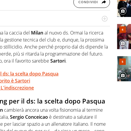
CONDIVIDI
po per vivere ogni evento in tutte le sue sfaccettature.
 e per la sfera di cuoio. Il pallone è una cosa serissima,
ua la caccia del
Milan
al nuovo ds. Ormai la ricerca
e la gestione tecnica del club e, dunque, la prossima
o stillicidio. Anche perché proprio dal ds dipende la
 perde, più si ritarda la programmazione del futuro.
, ora il favorito sarebbe
Sartori
.
il ds: la scelta dopo Pasqua
orito è Sartori
? L'indiscrezione
ing per il ds: la scelta dopo Pasqua
an
cambierà ancora una volta fisionomia al termine
alia,
Sergio Conceicao
è destinato a salutare il
er lasciar spazio a un allenatore italiano. Il nome
elta del nuovo ds, per cui – da circa un mese – sono