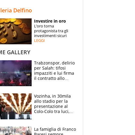
STORIE
lleria Delfino
SPECIALI
Investire in oro
L’oro torna
ESPERTI
protagonista tra gli
investimenti sicuri
LEGGI
CONTATTI
ME GALLERY
Trabzonspor, delirio
per Salah: tifosi
impazziti e lui firma
il contratto allo
stadio
Vozinha, in 30mila
allo stadio per la
presentazione al
Colo-Colo tra luci,
spettacolo, elicotteri
e paracadutisti
La famiglia di Franco
Baresi sempre