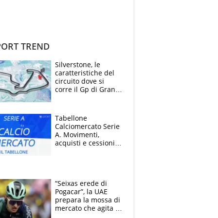
ORT TREND
Silverstone, le
caratteristiche del
circuito dove si
corre il Gp di Gran
Bretagna del
Motomondiale
Tabellone
Calciomercato Serie
A. Movimenti,
acquisti e cessioni:
estate 2026-27
“Seixas erede di
Pogacar”, la UAE
prepara la mossa di
mercato che agita la
Francia. Ciccone,