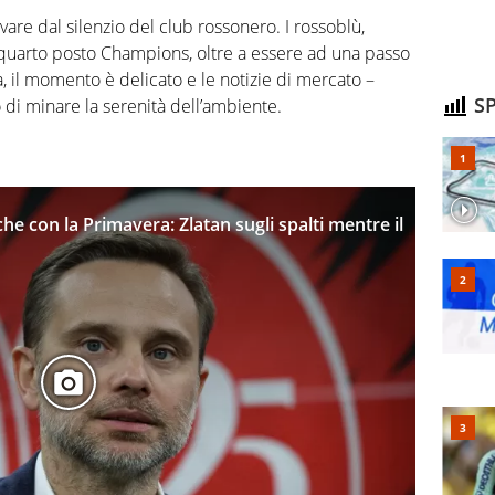
vare dal silenzio del club rossonero. I rossoblù,
l quarto posto Champions, oltre a essere ad una passo
a, il momento è delicato e le notizie di mercato –
SP
 di minare la serenità dell’ambiente.
he con la Primavera: Zlatan sugli spalti mentre il