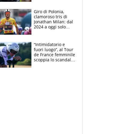
che beffa alla Vuelta
a Burgos
Giro di Polonia,
clamoroso tris di
Jonathan Milan: dal
2024 a oggi solo
Pogacar ha vinto più
di lui. Bene Romele
e Skerl
“Intimidatorio e
fuori luogo”, al Tour
de France femminile
scoppia lo scandalo:
un uomo controlla i
reggiseni delle
atlete