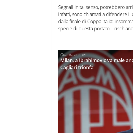
Segnali in tal senso, potrebbero arri
infatti, sono chiamati a difendere i
dalla finale di Coppa Italia: insomm
specie di questa portato – rischiano
Milan, a Ibrahimovic va male anc
Cagliari trionfa