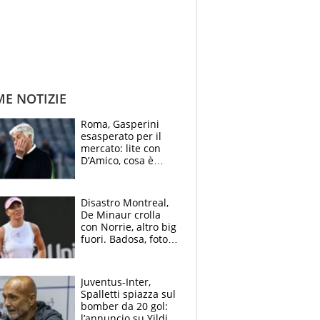
ME NOTIZIE
Roma, Gasperini
esasperato per il
mercato: lite con
D’Amico, cosa è
successo dopo il flop
per Nusa
Disastro Montreal,
De Minaur crolla
con Norrie, altro big
fuori. Badosa, foto
dall'ospedale e fan
preoccupati
Juventus-Inter,
Spalletti spiazza sul
bomber da 20 gol:
l’annuncio su Yildiz