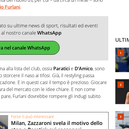
io Furlani
.
o su ultime news di sport, risultati ed eventi
ti al nostro canale
WhatsApp
ULTI
ra nel canale WhatsApp
 alla lista del club, ossia
Paratici
e
D’Amico
, sono
torcere il naso ai tifosi. Già, il restyling passa
icazione. E in questi casi il tempo è prezioso. Giocare
ertura del mercato con le idee chiare. E non come
 pare, Furlani dovrebbe rompere gli indugi subito
Forse ti può interessare
Milan, Zazzaroni svela il motivo dello