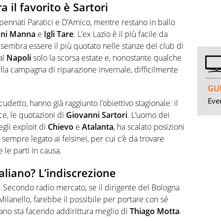
a il favorito è Sartori
pennati Paratici e D’Amico, mentre restano in ballo
nni Manna
e
Igli Tare
. L’ex Lazio è il più facile da
 sembra essere il più quotato nelle stanze del club di
al
Napoli
solo la scorsa estate e, nonostante qualche
lla campagna di riparazione invernale, difficilmente
GUI
Even
 scudetto, hanno già raggiunto l’obiettivo stagionale: il
ce, le quotazioni di
Giovanni Sartori
. L’uomo dei
degli exploit di
Chievo
e
Atalanta
, ha scalato posizioni
sempre legato ai felsinei, per cui c’è da trovare
 le parti in causa.
taliano? L’indiscrezione
. Secondo radio mercato, se il dirigente del Bologna
ilanello, farebbe il possibile per portare con sé
iano sta facendo addirittura meglio di
Thiago Motta
.