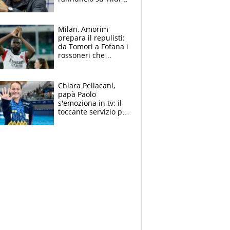
e la risposta su
Bastoni
Milan, Amorim
prepara il repulisti:
da Tomori a Fofana i
rossoneri che
rischiano il “taglio”
Chiara Pellacani,
papà Paolo
s'emoziona in tv: il
toccante servizio per
il TG di LA7 dopo i 5
ori agli Europei