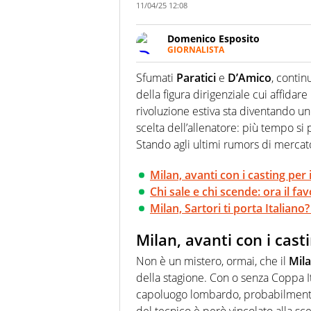
11/04/25 12:08
Domenico Esposito
GIORNALISTA
Da vent’anni in campo e sul cam
Passione smisurata per il calcio
Sfumati
Paratici
e
D’Amico
, contin
guai a dirgli di no
della figura dirigenziale cui affidar
rivoluzione estiva sta diventando un
scelta dell’allenatore: più tempo si
Stando agli ultimi rumors di mercato
Milan, avanti con i casting per 
Chi sale e chi scende: ora il fav
Milan, Sartori ti porta Italiano
Milan, avanti con i cast
Non è un mistero, ormai, che il
Mil
della stagione. Con o senza Coppa It
capoluogo lombardo, probabilmente p
del tecnico è però vincolato alla sc