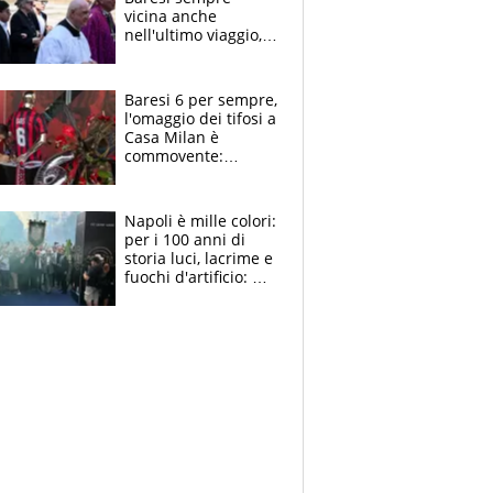
vicina anche
nell'ultimo viaggio,
la moglie Maura, i
figli e i suoi cari
circondati
Baresi 6 per sempre,
dall'affetto dei tifosi
l'omaggio dei tifosi a
Casa Milan è
commovente:
maglie, bandiere,
sciarpe, lacrime e
bigliettini
Napoli è mille colori:
per i 100 anni di
storia luci, lacrime e
fuochi d'artificio: De
Laurentiis salta al
coro anti-Juve