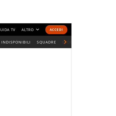
UIDA TV
ALTRO
ACCEDI
INDISPONIBILI
CALENDARI E CLASSIFICHE
SQUADRE
GIOCATORI SERIE A
ALTRI SPORT
MONDIALI 2026
OLIMPIADI
GOSSIP
LIFESTYLE