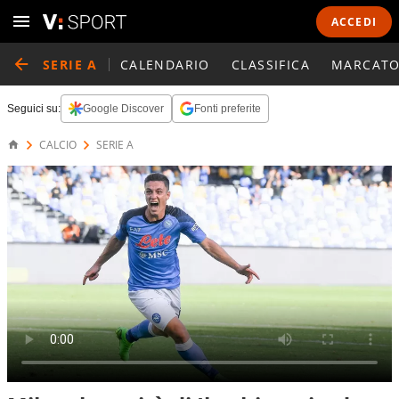
ACCEDI
SERIE A
CALENDARIO
CLASSIFICA
MARCATO
Seguici su:
Google Discover
Fonti preferite
CALCIO
SERIE A