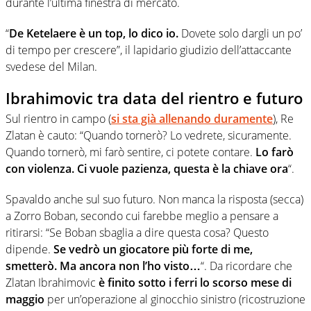
durante l’ultima finestra di mercato.
“
De Ketelaere è un top, lo dico io.
Dovete solo dargli un po’
di tempo per crescere”, il lapidario giudizio dell’attaccante
svedese del Milan.
Ibrahimovic tra data del rientro e futuro
Sul rientro in campo (
si sta già allenando duramente
), Re
Zlatan è cauto: “Quando tornerò? Lo vedrete, sicuramente.
Quando tornerò, mi farò sentire, ci potete contare.
Lo farò
con violenza. Ci vuole pazienza, questa è la chiave ora
“.
Spavaldo anche sul suo futuro. Non manca la risposta (secca)
a Zorro Boban, secondo cui farebbe meglio a pensare a
ritirarsi: “Se Boban sbaglia a dire questa cosa? Questo
dipende.
Se vedrò un giocatore più forte di me,
smetterò. Ma ancora non l’ho visto…
“. Da ricordare che
Zlatan Ibrahimovic
è finito sotto i ferri lo scorso mese di
maggio
per un’operazione al ginocchio sinistro (ricostruzione