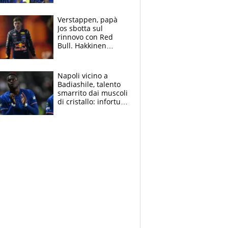
spalle di Pio
Esposito ma la
Verstappen, papà
garanzia è Stankovic
Jos sbotta sul
rinnovo con Red
Bull. Hakkinen
avverte McLaren:
“Prendere Max
sarebbe un rischio”
Napoli vicino a
Badiashile, talento
smarrito dai muscoli
di cristallo: infortuni
a raffica negli ultimi
3 anni