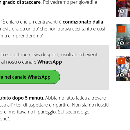
n grado di staccare
. Poi vedremo per giovedì e
“È chiaro che un centravanti è
condizionato dalla
vic era da un po’ che non parava così tanto e così
e ma ci riprenderemo”.
o su ultime news di sport, risultati ed eventi
ti al nostro canale
WhatsApp
ra nel canale WhatsApp
 subito dopo 5 minuti
. Abbiamo fatto fatica a trovare
o all’Inter di aspettare e ripartire. Non siamo riusciti
ore, meritavamo il pareggio. Sul secondo gol
one”.