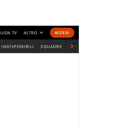
UIDA TV
ALTRO
ACCEDI
INDISPONIBILI
CALENDARI E CLASSIFICHE
SQUADRE
GIOCATORI SERIE A
ALTRI SPORT
MONDIALI 2026
OLIMPIADI
GOSSIP
LIFESTYLE