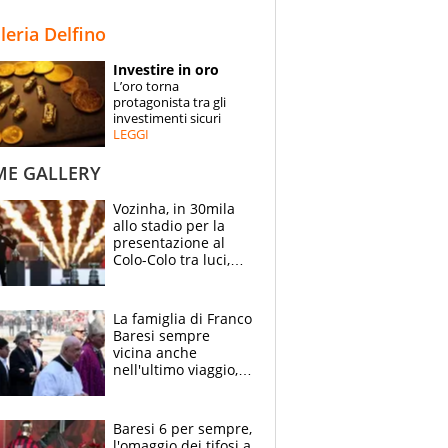
STORIE
lleria Delfino
SPECIALI
Investire in oro
L’oro torna
ESPERTI
protagonista tra gli
investimenti sicuri
LEGGI
CONTATTI
ME GALLERY
Vozinha, in 30mila
allo stadio per la
presentazione al
Colo-Colo tra luci,
spettacolo, elicotteri
e paracadutisti
La famiglia di Franco
Baresi sempre
vicina anche
nell'ultimo viaggio,
la moglie Maura, i
figli e i suoi cari
circondati
Baresi 6 per sempre,
dall'affetto dei tifosi
l'omaggio dei tifosi a