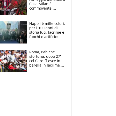
Casa Milan è
commovente:
maglie, bandiere,
sciarpe, lacrime e
bigliettini
Napoli è mille colori:
per i 100 anni di
storia luci, lacrime e
fuochi d'artificio: De
Laurentiis salta al
coro anti-Juve
Roma, Bah che
sfortuna: dopo 27'
col Cardiff esce in
barella in lacrime,
Dybala rigore da
schiaffi, i giallorossi
prendono 3 gol in
45'