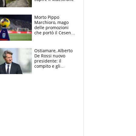
Morto Pippo
Marchioro, mago
delle promozioni
che portò il Cesena
in Europa e scoprì
per primo la classe
di Baresi
Ostiamare, Alberto
De Rossi nuovo
presidente: il
compito e gli
obiettivi ricevuti dal
figlio Daniele