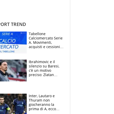
ORT TREND
Tabellone
Calciomercato Serie
A. Movimenti,
acquisti e cessioni:
estate 2026-27
Ibrahimovic e il
silenzio su Baresi,
c’è un motivo
preciso: Zlatan
segnato dalla
tragedia del fratello
e dalla morte di
Raiola
Inter, Lautaro e
Thuram non
giocheranno la
prima di A, ecco
perchè. Tutto sulle