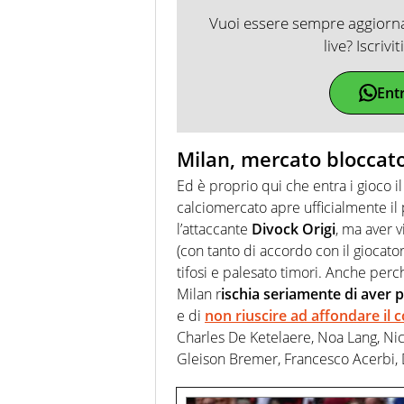
Vuoi essere sempre aggiornat
live? Iscrivi
Ent
Milan, mercato bloccato
Ed è proprio qui che entra i gioco il 
calciomercato apre ufficialmente il 
l’attaccante
Divock Origi
, ma aver v
(con tanto di accordo con il giocato
tifosi e palesato timori. Anche perc
Milan r
ischia seriamente di aver
e di
non riuscire ad affondare il 
Charles De Ketelaere, Noa Lang, Ni
Gleison Bremer, Francesco Acerbi,