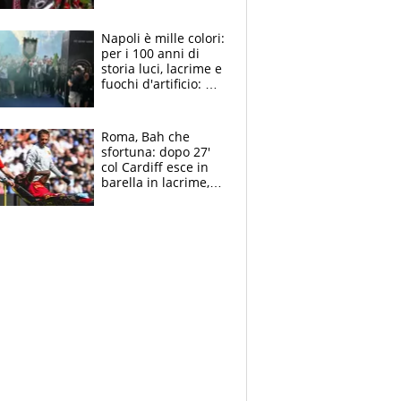
maglie, bandiere,
sciarpe, lacrime e
bigliettini
Napoli è mille colori:
per i 100 anni di
storia luci, lacrime e
fuochi d'artificio: De
Laurentiis salta al
coro anti-Juve
Roma, Bah che
sfortuna: dopo 27'
col Cardiff esce in
barella in lacrime,
Dybala rigore da
schiaffi, i giallorossi
prendono 3 gol in
45'