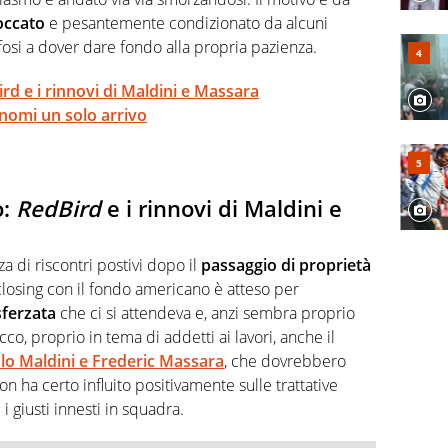
occato
e pesantemente condizionato da alcuni
ifosi a dover dare fondo alla propria pazienza.
rd e i rinnovi di Maldini e Massara
 nomi un solo arrivo
o:
RedBird
e i rinnovi di Maldini e
a di riscontri postivi dopo il
passaggio di proprietà
l closing con il fondo americano è atteso per
sferzata
che ci si attendeva e, anzi sembra proprio
Ecco, proprio in tema di addetti ai lavori, anche il
olo Maldini e Frederic Massara
, che dovrebbero
 ha certo influito positivamente sulle trattative
 i giusti innesti in squadra.