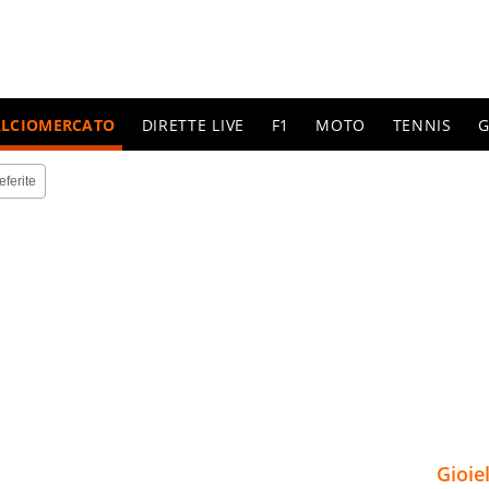
ALCIOMERCATO
DIRETTE LIVE
F1
MOTO
TENNIS
G
eferite
Gioie