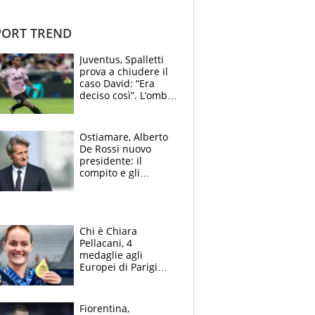
ORT TREND
Juventus, Spalletti
prova a chiudere il
caso David: “Era
deciso così”. L’ombra
di Zirkzee e la
sentenza dei tifosi
Ostiamare, Alberto
De Rossi nuovo
presidente: il
compito e gli
obiettivi ricevuti dal
figlio Daniele
Chi è Chiara
Pellacani, 4
medaglie agli
Europei di Parigi
2026, papà
Giampaolo
giornalista, mamma
Fiorentina,
insegnante e il