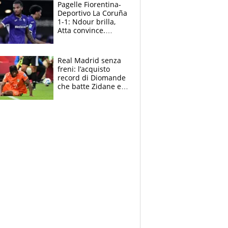
adesso
Pagelle Fiorentina-
Deportivo La Coruña
1-1: Ndour brilla,
Atta convince.
Pongracic rovina
tutto nel finale
Real Madrid senza
freni: l’acquisto
record di Diomande
che batte Zidane e
Ronaldo. Vinicius
rinnova: le cifre