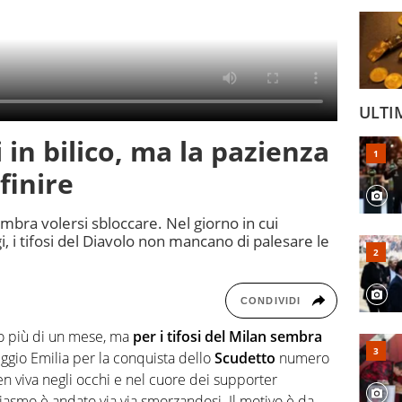
ULTI
i in bilico, ma la pazienza
 finire
mbra volersi sbloccare. Nel giorno in cui
, i tifosi del Diavolo non mancano di palesare le
CONDIVIDI
o più di un mese, ma
per i tifosi del Milan sembra
Reggio Emilia per la conquista dello
Scudetto
numero
n viva negli occhi e nel cuore dei supporter
iasmo è andato via via smorzandosi. Il motivo è da