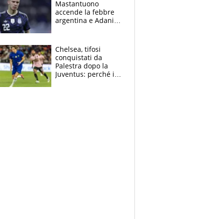
Mastantuono
fratello calciatore
accende la febbre
argentina e Adani
impazzisce. Ma
Antognoni ‘rovina la
festa’ a Commisso
Chelsea, tifosi
conquistati da
Palestra dopo la
Juventus: perché i
fan dei Blues sono
pazzi dell’azzurro