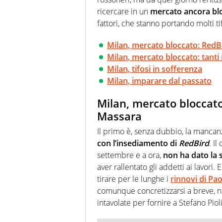
ricercare in un
mercato ancora bl
fattori, che stanno portando molti t
Milan, mercato bloccato: RedBi
Milan, mercato bloccato: tanti
Milan, tifosi in sofferenza
Milan, imparare dal passato
Milan, mercato bloccat
Massara
Il primo è, senza dubbio, la mancanz
con l’insediamento di
RedBird
. I
settembre e a ora,
non ha dato la 
aver rallentato gli addetti ai lavori. 
tirare per le lunghe i
rinnovi di Pa
comunque concretizzarsi a breve, non
intavolate per fornire a Stefano Pioli