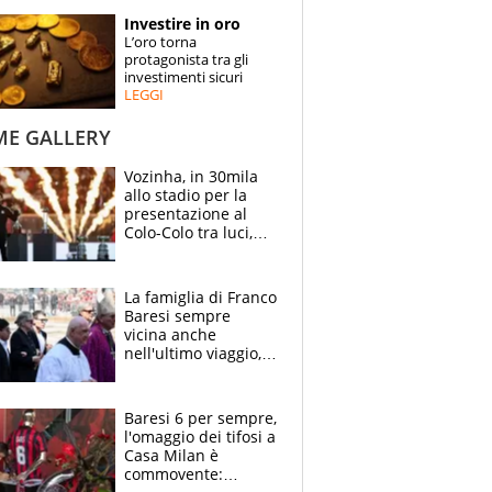
STORIE
Investire in oro
L’oro torna
SPECIALI
protagonista tra gli
investimenti sicuri
LEGGI
ESPERTI
ME GALLERY
CONTATTI
Vozinha, in 30mila
allo stadio per la
presentazione al
Colo-Colo tra luci,
spettacolo, elicotteri
e paracadutisti
La famiglia di Franco
Baresi sempre
vicina anche
nell'ultimo viaggio,
la moglie Maura, i
figli e i suoi cari
circondati
Baresi 6 per sempre,
dall'affetto dei tifosi
l'omaggio dei tifosi a
Casa Milan è
commovente: