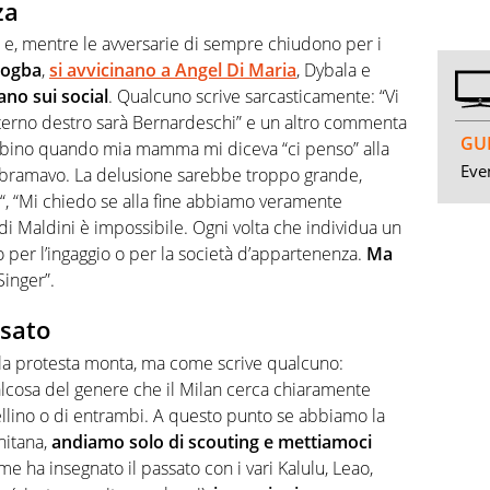
za
 e, mentre le avversarie di sempre chiudono per i
Pogba
,
si avvicinano a Angel Di Maria
, Dybala e
gano sui social
. Qualcuno scrive sarcasticamente: “Vi
’esterno destro sarà Bernardeschi” e un altro commenta
GUI
bino quando mia mamma mi diceva “ci penso” alla
Even
o bramavo. La delusione sarebbe troppo grande,
“, “Mi chiedo se alla fine abbiamo veramente
di Maldini è impossibile. Ogni volta che individua un
 o per l’ingaggio o per la società d’appartenenza.
Ma
Singer”.
ssato
la protesta monta, ma come scrive qualcuno:
alcosa del genere che il Milan cerca chiaramente
tellino o di entrambi. A questo punto se abbiamo la
nitana,
andiamo solo di scouting e mettiamoci
e ha insegnato il passato con i vari Kalulu, Leao,