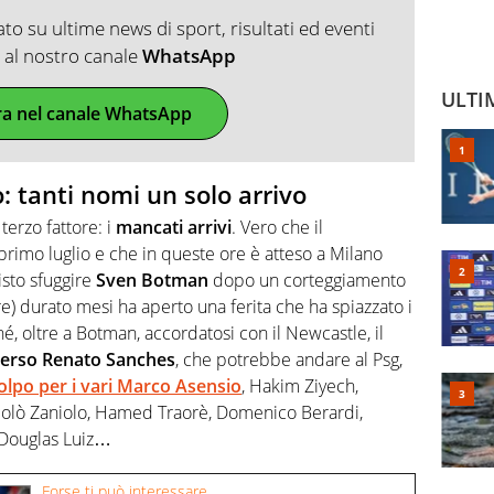
o su ultime news di sport, risultati ed eventi
ti al nostro canale
WhatsApp
ULTI
ra nel canale WhatsApp
: tanti nomi un solo arrivo
terzo fattore: i
mancati arrivi
. Vero che il
primo luglio e che in queste ore è atteso a Milano
isto sfuggire
Sven Botman
dopo un corteggiamento
re) durato mesi ha aperto una ferita che ha spiazzato i
hé, oltre a Botman, accordatosi con il Newcastle, il
 perso Renato Sanches
, che potrebbe andare al Psg,
colpo
per i vari Marco Asensio
, Hakim Ziyech,
colò Zaniolo, Hamed Traorè, Domenico Berardi,
 Douglas Luiz…
Forse ti può interessare