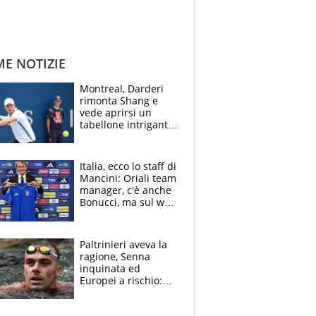
ME NOTIZIE
Montreal, Darderi
rimonta Shang e
vede aprirsi un
tabellone intrigante:
"Penso solo a
Borges, ma sono
felice del mio livello"
Italia, ecco lo staff di
Mancini: Oriali team
manager, c'è anche
Bonucci, ma sul web
infuria la polemica
Paltrinieri aveva la
ragione, Senna
inquinata ed
Europei a rischio:
allenamenti fermi,
cosa succede