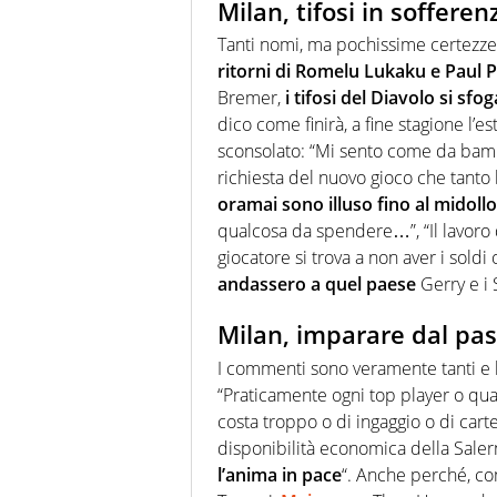
Milan, tifosi in sofferen
Tanti nomi, ma pochissime certezze
ritorni di Romelu Lukaku e Paul 
Bremer,
i tifosi del Diavolo si sfo
dico come finirà, a fine stagione l
sconsolato: “Mi sento come da bam
richiesta del nuovo gioco che tant
oramai sono illuso fino al midollo
qualcosa da spendere…”, “Il lavoro 
giocatore si trova a non aver i soldi
andassero a quel paese
Gerry e i 
Milan, imparare dal pa
I commenti sono veramente tanti e 
“Praticamente ogni top player o qu
costa troppo o di ingaggio o di car
disponibilità economica della Saler
l’anima in pace
“. Anche perché, com