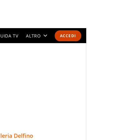
UIDA TV
ALTRO
ACCEDI
CALENDARI E CLASSIFICHE
ALTRI SPORT
MONDIALI 2026
OLIMPIADI
GOSSIP
LIFESTYLE
lleria Delfino