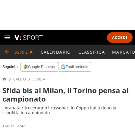
ACCEDI
SERIE A
CALENDARIO
CLASSIFICA
MARCATO
Seguici su:
Google Discover
Fonti preferite
CALCIO
SERIE A
Sfida bis al Milan, il Torino pensa al
campionato
I granata ritroveranno i rossoneri in Coppa Italia dopo la
sconfitta in campionato.
11/01/21 20:42