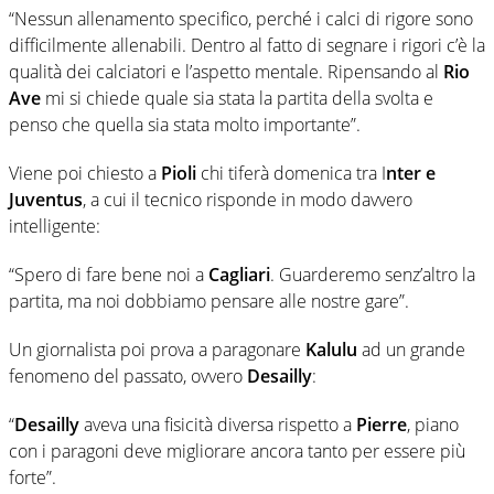
“Nessun allenamento specifico, perché i calci di rigore sono
difficilmente allenabili. Dentro al fatto di segnare i rigori c’è la
qualità dei calciatori e l’aspetto mentale. Ripensando al
Rio
Ave
mi si chiede quale sia stata la partita della svolta e
penso che quella sia stata molto importante”.
Viene poi chiesto a
Pioli
chi tiferà domenica tra I
nter e
Juventus
, a cui il tecnico risponde in modo davvero
intelligente:
“Spero di fare bene noi a
Cagliari
. Guarderemo senz’altro la
partita, ma noi dobbiamo pensare alle nostre gare”.
Un giornalista poi prova a paragonare
Kalulu
ad un grande
fenomeno del passato, ovvero
Desailly
:
“
Desailly
aveva una fisicità diversa rispetto a
Pierre
, piano
con i paragoni deve migliorare ancora tanto per essere più
forte”.