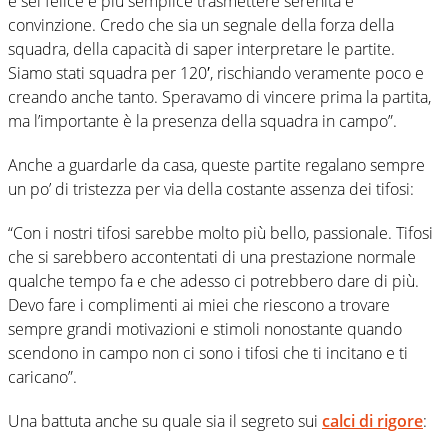
e sei felice è più semplice trasmettere serenità e
convinzione. Credo che sia un segnale della forza della
squadra, della capacità di saper interpretare le partite.
Siamo stati squadra per 120′, rischiando veramente poco e
creando anche tanto. Speravamo di vincere prima la partita,
ma l’importante è la presenza della squadra in campo”.
Anche a guardarle da casa, queste partite regalano sempre
un po’ di tristezza per via della costante assenza dei tifosi:
“Con i nostri tifosi sarebbe molto più bello, passionale. Tifosi
che si sarebbero accontentati di una prestazione normale
qualche tempo fa e che adesso ci potrebbero dare di più.
Devo fare i complimenti ai miei che riescono a trovare
sempre grandi motivazioni e stimoli nonostante quando
scendono in campo non ci sono i tifosi che ti incitano e ti
caricano”.
Una battuta anche su quale sia il segreto sui
calci di rigore
: