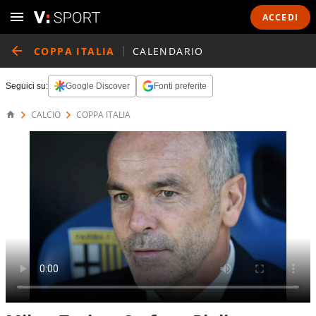
ACCEDI
COPPA ITALIA
CALENDARIO
Seguici su:
Google Discover
Fonti preferite
CALCIO
COPPA ITALIA