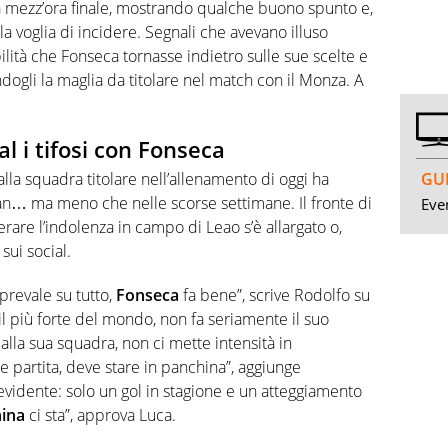
lla mezz’ora finale, mostrando qualche buono spunto e,
 voglia di incidere. Segnali che avevano illuso
ilità che Fonseca tornasse indietro sulle sue scelte e
dogli la maglia da titolare nel match con il Monza. A
al i tifosi con Fonseca
GUI
lla squadra titolare nell’allenamento di oggi ha
Milan… ma meno che nelle scorse settimane. Il fronte di
Even
erare l’indolenza in campo di Leao s’è allargato o,
ui social.
 prevale su tutto,
Fonseca
fa bene”, scrive Rodolfo su
 il più forte del mondo, non fa seriamente il suo
dalla sua squadra, non ci mette intensità in
 partita, deve stare in panchina”, aggiunge
evidente: solo un gol in stagione e un atteggiamento
ina
ci sta”, approva Luca.