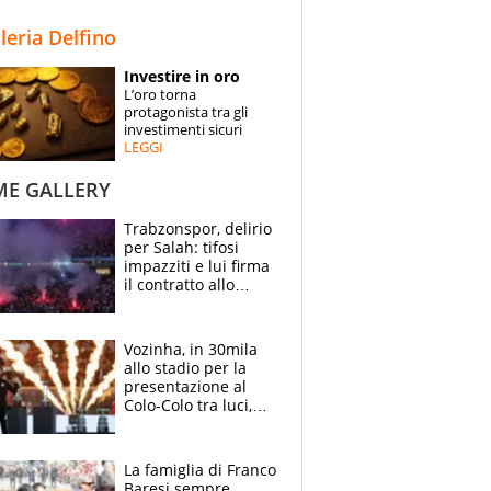
STORIE
lleria Delfino
SPECIALI
Investire in oro
L’oro torna
ESPERTI
protagonista tra gli
investimenti sicuri
LEGGI
CONTATTI
ME GALLERY
Trabzonspor, delirio
per Salah: tifosi
impazziti e lui firma
il contratto allo
stadio
Vozinha, in 30mila
allo stadio per la
presentazione al
Colo-Colo tra luci,
spettacolo, elicotteri
e paracadutisti
La famiglia di Franco
Baresi sempre