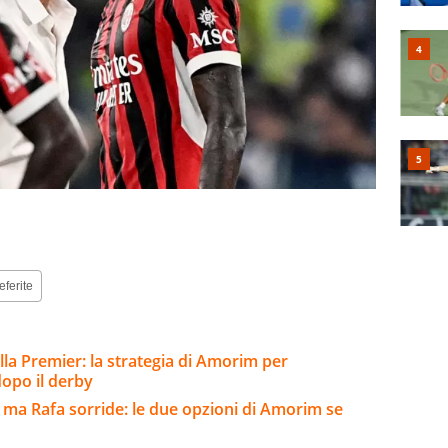
eferite
lla Premier: la strategia di Amorim per
 dopo il derby
 ma Rafa sorride: le due opzioni di Amorim se