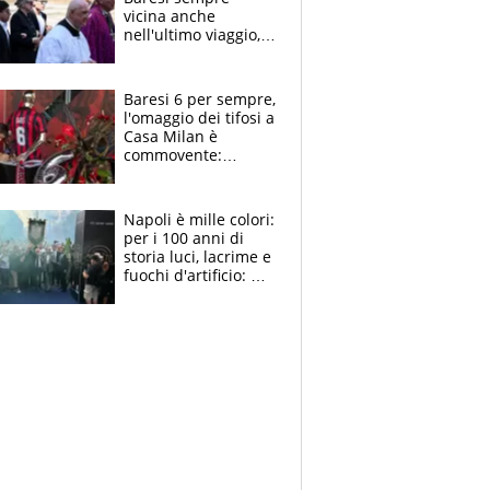
vicina anche
nell'ultimo viaggio,
la moglie Maura, i
figli e i suoi cari
circondati
Baresi 6 per sempre,
dall'affetto dei tifosi
l'omaggio dei tifosi a
Casa Milan è
commovente:
maglie, bandiere,
sciarpe, lacrime e
bigliettini
Napoli è mille colori:
per i 100 anni di
storia luci, lacrime e
fuochi d'artificio: De
Laurentiis salta al
coro anti-Juve