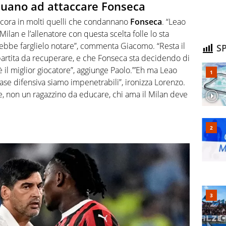
tinuano ad attaccare Fonseca
 ancora in molti quelli che condannano
Fonseca
. “Leao
ilan e l’allenatore con questa scelta folle lo sta
bbe farglielo notare”, commenta Giacomo. “Resta il
SP
 partita da recuperare, e che Fonseca sta decidendo di
 è il miglior giocatore”, aggiunge Paolo.”’Eh ma Leao
ase difensiva siamo impenetrabili”, ironizza Lorenzo.
e, non un ragazzino da educare, chi ama il Milan deve