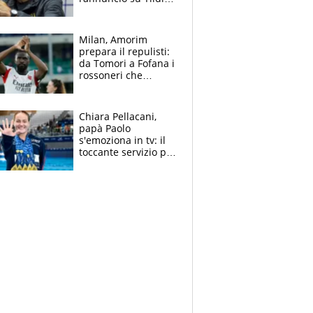
e la risposta su
Bastoni
Milan, Amorim
prepara il repulisti:
da Tomori a Fofana i
rossoneri che
rischiano il “taglio”
Chiara Pellacani,
papà Paolo
s'emoziona in tv: il
toccante servizio per
il TG di LA7 dopo i 5
ori agli Europei