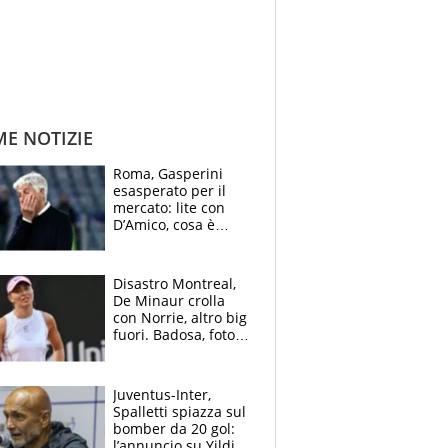
ME NOTIZIE
Roma, Gasperini
esasperato per il
mercato: lite con
D’Amico, cosa è
successo dopo il flop
per Nusa
Disastro Montreal,
De Minaur crolla
con Norrie, altro big
fuori. Badosa, foto
dall'ospedale e fan
preoccupati
Juventus-Inter,
Spalletti spiazza sul
bomber da 20 gol:
l’annuncio su Yildiz