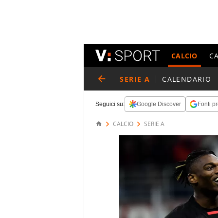
CALCIO
C
SERIE A
CALENDARIO
Seguici su:
Google Discover
Fonti pr
CALCIO
SERIE A