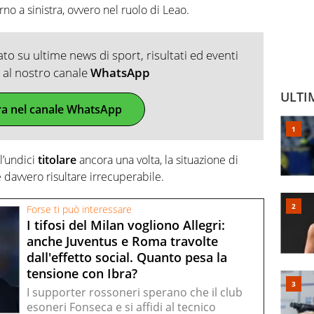
o a sinistra, ovvero nel ruolo di Leao.
o su ultime news di sport, risultati ed eventi
ti al nostro canale
WhatsApp
ULTI
ra nel canale WhatsApp
l’undici
titolare
ancora una volta, la situazione di
be davvero risultare irrecuperabile.
Forse ti può interessare
I tifosi del Milan vogliono Allegri:
anche Juventus e Roma travolte
dall'effetto social. Quanto pesa la
tensione con Ibra?
I supporter rossoneri sperano che il club
esoneri Fonseca e si affidi al tecnico