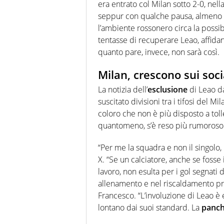
era entrato col Milan sotto 2-0, ne
seppur con qualche pausa, almeno la
l’ambiente rossonero circa la possib
tentasse di recuperare Leao, affidan
quanto pare, invece, non sarà così.
Milan, crescono sui soci
La notizia dell’
esclusione
di Leao da
suscitato divisioni tra i tifosi del 
coloro che non è più disposto a toll
quantomeno, s’è reso più rumoroso s
“Per me la squadra e non il singolo,
X. “Se un calciatore, anche se fosse
lavoro, non esulta per i gol segnati 
allenamento e nel riscaldamento pre
Francesco. “L’involuzione di Leao è 
lontano dai suoi standard. La
panch