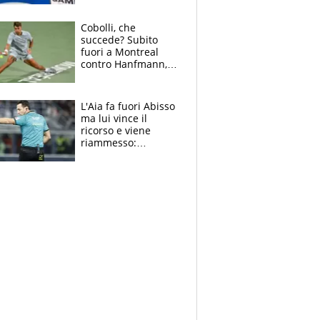
cadette
Cobolli, che
succede? Subito
fuori a Montreal
contro Hanfmann,
per Flavio è tutta
colpa della tosse
L'Aia fa fuori Abisso
ma lui vince il
ricorso e viene
riammesso:
continua momento
nero per gli arbitri