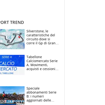
ORT TREND
Silverstone, le
caratteristiche del
circuito dove si
corre il Gp di Gran
Bretagna del
Motomondiale
Tabellone
Calciomercato Serie
A. Movimenti,
acquisti e cessioni:
estate 2026-27
Speciale
abbonamenti Serie
B: i numeri
aggiornati delle
venti squadre