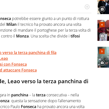
Virgilio Sport segue anche il calcio ma è con la
nze e passioni. Cura la comunicazione di HaBaWaBa, il
nseca
potrebbe essere giunto a un punto di rottura
olo per bambini al mondo
 del
Milan
il tecnico ha provato ancora una volta
tenzione di mandare il portoghese per la terza volta di
 contro il
Monza
. Una scelta che divide i
tifosi
 verso la terza panchina di fila
 Leao
fosi con Fonseca
 ad attaccare Fonseca
de, Leao verso la terza panchina di
gara in
panchina
– la
terza
consecutiva – nella
onza
: questa la sensazione dopo l’allenamento
tecnico Paulo
Fonseca
ha provato ancora una volta