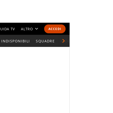
UIDA TV
ALTRO
ACCEDI
INDISPONIBILI
CALENDARI E CLASSIFICHE
SQUADRE
GIOCATORI SERIE A
ALTRI SPORT
MONDIALI 2026
OLIMPIADI
GOSSIP
LIFESTYLE