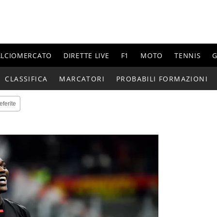
ALCIOMERCATO
DIRETTE LIVE
F1
MOTO
TENNIS
G
CLASSIFICA
MARCATORI
PROBABILI FORMAZIONI
eferite