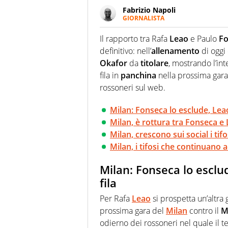
Fabrizio Napoli
GIORNALISTA
Giornalista professionista, per 
pallanuoto che esalta compete
Il rapporto tra Rafa
Leao
e Paulo
Fo
più grande festival di waterp
definitivo: nell’
allenamento
di oggi
Okafor
da
titolare
, mostrando l’in
fila in
panchina
nella prossima gara
rossoneri sul web.
Milan: Fonseca lo esclude, Leao
Milan, è rottura tra Fonseca e
Milan, crescono sui social i ti
Milan, i tifosi che continuano
Milan: Fonseca lo esclu
fila
Per Rafa
Leao
si prospetta un’altra 
prossima gara del
Milan
contro il
M
odierno dei rossoneri nel quale il 