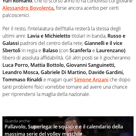
Yuri Romanò
, che lo scorso anno lo ha condiviso col giovane
Alessandro Bovolenta
,
forse ancora acerbo per certi
palcoscenici.
Per il resto, l’intelaiatura dell’Italia resterà la stessa degli
ultimi anni:
Lavia e Michieletto
titolari in banda,
Russo e
Galassi
padroni del centro della rete,
Giannelli e il vice
Sbertoli
in regia e
Balaso
(con
Scanferla
e
Laurenzano)
libero di assoluta affidabilità. Gli altri posti se li giocheranno
Luca Porro, Mattia Bottolo, Giovanni Sanguinetti,
Leandro Mosca, Gabriele Di Martino, Davide Gardini,
Tommaso Rinaldi
e magari quel
Simone Anzani
che dopo
tanti problemi fisici vorrebbe tornare ad avere una chance
per riprendersi la maglia della nazionale.
Pallavolo, Superlega: le squadre e il calendario della
massima serie del volley maschile