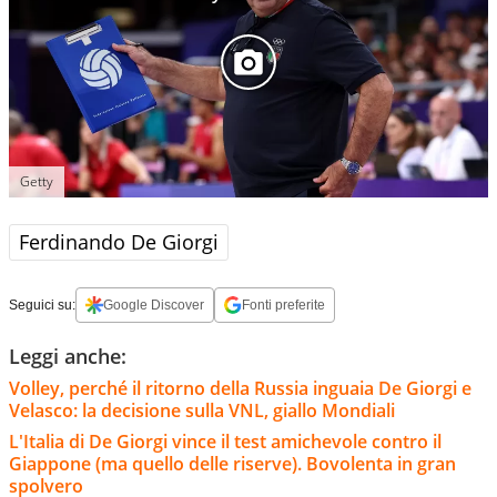
Getty
Ferdinando De Giorgi
Seguici su:
Google Discover
Fonti preferite
Leggi anche:
Volley, perché il ritorno della Russia inguaia De Giorgi e
Velasco: la decisione sulla VNL, giallo Mondiali
L'Italia di De Giorgi vince il test amichevole contro il
Giappone (ma quello delle riserve). Bovolenta in gran
spolvero