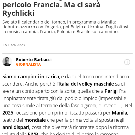
pericolo Francia. Ma ci sarà
Rychlicki
Svelato il calendario del torneo, in programma a Manila:
debutto azzurro con l'Algeria, poi Belgio e Ucraina. Dagli ottavi
la musica cambia: Francia, Polonia e Brasile sul cammino.
27/11/24 20:23
Roberto Barbacci
GIORNALISTA
Giornalista (pubblicista) sportivo a tutto campo, è il
tuttologo di Virgilio Sport. Provate a chiedergli di boxe, di
Siamo campioni in carica
, e da quel trono non intendiamo
scherma, di volley o di curling: ve ne farà innamorare
scendere. Anche perché
l’Italia del volley maschile
sa di
avere un conto aperto con la sorte, quella che a
Parigi
l’ha
inopinatamente tirata giù dal podio olimpico (impensabile
una cosa simile al termine della fase a gironi, e invece…). Nel
2025
l’occasione per un primo riscatto passerà per
Manila,
teatro del
mondiale
che per la prima volta si sposta negli
anni dispari,
cosa che diventerà ricorrente dopo la riforma
voluta dalla
FIVB,
che ha deciso di allestire la rassegna