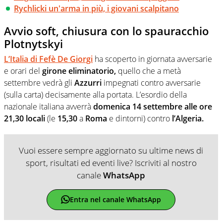
Rychlicki un'arma in più, i giovani scalpitano
Avvio soft, chiusura con lo spauracchio
Plotnytskyi
L’Italia di Fefè De Giorgi
ha scoperto in giornata avversarie
e orari del
girone eliminatorio,
quello che a metà
settembre vedrà gli
Azzurri
impegnati contro avversarie
(sulla carta) decisamente alla portata. L’esordio della
nazionale italiana avverrà
domenica 14 settembre alle ore
21,30 locali
(le
15,30
a
Roma
e dintorni) contro
l’Algeria.
Vuoi essere sempre aggiornato su ultime news di
sport, risultati ed eventi live? Iscriviti al nostro
canale
WhatsApp
Entra nel canale WhatsApp