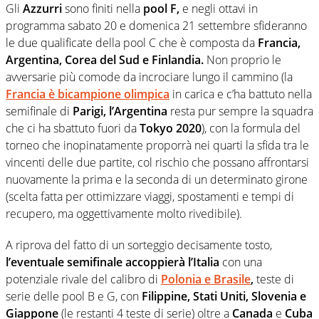
Gli
Azzurri
sono finiti nella
pool F,
e negli ottavi in
programma sabato 20 e domenica 21 settembre sfideranno
le due qualificate della pool C che è composta da
Francia,
Argentina, Corea del Sud e Finlandia.
Non proprio le
avversarie più comode da incrociare lungo il cammino (la
Francia
è bicampione olimpica
in carica e c’ha battuto nella
semifinale di
Parigi, l’Argentina
resta pur sempre la squadra
che ci ha sbattuto fuori da
Tokyo 2020
), con la formula del
torneo che inopinatamente proporrà nei quarti la sfida tra le
vincenti delle due partite, col rischio che possano affrontarsi
nuovamente la prima e la seconda di un determinato girone
(scelta fatta per ottimizzare viaggi, spostamenti e tempi di
recupero, ma oggettivamente molto rivedibile).
A riprova del fatto di un sorteggio decisamente tosto,
l’eventuale semifinale accoppierà l’Italia
con una
potenziale rivale del calibro di
Polonia e Brasile
,
teste di
serie delle pool B e G, con
Filippine, Stati Uniti, Slovenia e
Giappone
(le restanti 4 teste di serie) oltre a
Canada
e
Cuba