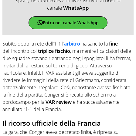
sport, risultati ed eventi live? Iscriviti al nostro
canale
WhatsApp
Entra nel canale WhatsApp
Subito dopo la rete dell’1-1 l’
arbitro
ha sancito la
fine
dell’incontro col
triplice fischio
, ma mentre i calciatori delle
due squadre stavano rientrando negli spogliatoi li ha fermat,
invitandoli a restare sul terreno di gioco. Attraverso
l’auricolare, infatti, il VAR assistant gli aveva suggerito di
rivedere le immagini della rete di Griezmann, considerata
potenzialmente irregolare. Così, nonostante avesse fischiato
la fine della partita, Conger si è recato allo schermo a
bordocampo per la
VAR review
e ha successivamente
annullato l’1-1 della Francia.
Il ricorso ufficiale della Francia
La gara, che Conger aveva decretato finita, è ripresa sul