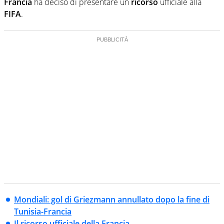
Francia
ha deciso di presentare un
ricorso
ufficiale alla
FIFA
.
Mondiali: gol di Griezmann annullato dopo la fine di
Tunisia-Francia
Il ricorso ufficiale della Francia