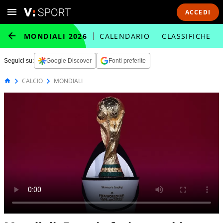
ACCEDI
MONDIALI 2026
CALENDARIO
CLASSIFICHE
Seguici su:
Google Discover
Fonti preferite
CALCIO
MONDIALI