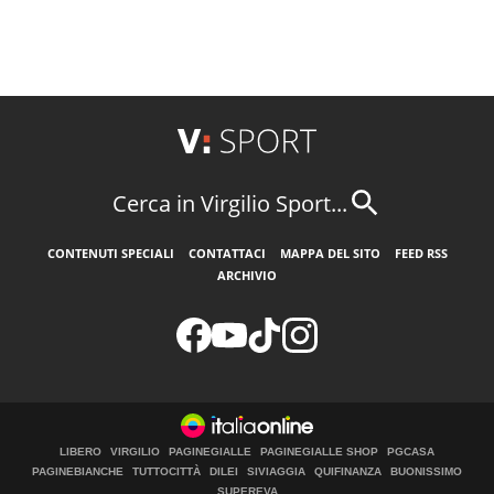
Cerca in Virgilio Sport...
CONTENUTI SPECIALI
CONTATTACI
MAPPA DEL SITO
FEED RSS
ARCHIVIO
LIBERO
VIRGILIO
PAGINEGIALLE
PAGINEGIALLE SHOP
PGCASA
PAGINEBIANCHE
TUTTOCITTÀ
DILEI
SIVIAGGIA
QUIFINANZA
BUONISSIMO
SUPEREVA