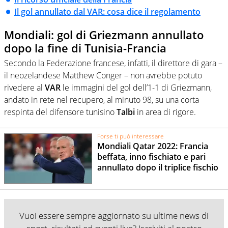
Il gol annullato dal VAR: cosa dice il regolamento
Mondiali: gol di Griezmann annullato
dopo la fine di Tunisia-Francia
Secondo la Federazione francese, infatti, il direttore di gara –
il neozelandese Matthew Conger – non avrebbe potuto
rivedere al
VAR
le immagini del gol dell’1-1 di Griezmann,
andato in rete nel recupero, al minuto 98, su una corta
respinta del difensore tunisino
Talbi
in area di rigore.
Forse ti può interessare
Mondiali Qatar 2022: Francia
beffata, inno fischiato e pari
annullato dopo il triplice fischio
Vuoi essere sempre aggiornato su ultime news di