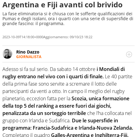
Argentina e Fiji avanti col brivido
La fase eliminatoria si è chiusa con le sofferte qualificazioni dei
Pumas e degli isolani, ora i quarti con una serie di supersfide di
grande fascino: il programma.
2023-10-09T14:18:00+0000
Aggiornamento:
09/10/23 18:22
Rino Dazzo
GIORNALISTA
Se mai ci fosse modo di traslare il glossario del calcio in
una nicchia di esperti, lui ne farebbe parte. Non si perde
Adesso si fa sul serio. Da sabato 14 ottobre
i Mondiali di
una svista arbitrale né gli umori social del mondo delle
rugby entrano nel vivo con i quarti di finale.
Le 40 partite
curve
della prima fase sono servite a scremare il lotto delle
partecipanti da venti a otto. In campo il meglio del rugby
planetario, eccezion fatta per la
Scozia, unica formazione
della top 5 del ranking a essere fuori dai giochi,
penalizzata da un sorteggio terribile
che l’ha collocata nel
gruppo con Irlanda e Sudafrica.
Due le supersfide in
programma: Francia-Sudafrica e Irlanda-Nuova Zelanda.
Completano il quadro
Galles-Argentina e Inghilterra-Fiji.