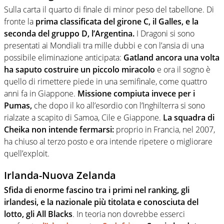
Sulla carta il quarto di finale di minor peso del tabellone. Di
fronte la
prima classificata del girone C, il Galles, e la
seconda del gruppo D, l’Argentina.
I Dragoni si sono
presentati ai Mondiali tra mille dubbi e con l’ansia di una
possibile eliminazione anticipata:
Gatland ancora una volta
ha saputo costruire un piccolo miracolo
e ora il sogno è
quello di rimettere piede in una semifinale, come quattro
anni fa in Giappone.
Missione compiuta invece per i
Pumas,
che dopo il ko all’esordio con l’Inghilterra si sono
rialzate a scapito di Samoa, Cile e Giappone.
La squadra di
Cheika non intende fermarsi:
proprio in Francia, nel 2007,
ha chiuso al terzo posto e ora intende ripetere o migliorare
quell’exploit.
Irlanda-Nuova Zelanda
Sfida di enorme fascino tra i primi nel ranking, gli
irlandesi, e la nazionale più titolata e conosciuta del
lotto, gli All Blacks
. In teoria non dovrebbe esserci