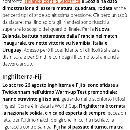
confronto:
l’Irlanda contro Sudafrica
e Scozia ha dato
dimostrazione di essere matura, quadrata, rodata
anche
per certi tipi di sfide ad altissima pressione. C’è però un tabù
da sfatare: mai fino ad ora gli irlandesi sono riusciti a
superare lo scoglio dei quarti di finale. Per la
Nuova
Zelanda, battuta nettamente dalla Francia nel match
inaugurale, tre nette vittorie su Namibia, Italia e
Uruguay.
Adesso però il coefficiente di difficoltà si alza a
dismisura e per Smith e compagni il compito si annuncia
davvero arduo.
Inghilterra-Fiji
Lo scorso 26 agosto Inghilterra e Fiji si sono sfidate a
Twickenham nell’ultimo Warm-up Test premondiale:
hanno stravinto gli isolani,
gettando nello sconforto i tifosi
inglesi. Come è iniziata la World Cup,
l’Inghilterra è tornata
la nazionale solida, cinica ed esperta di sempre,
eccezion
fatta per l’ultimo match del girone, in cui ha rischiato la
figuraccia contro Samoa.
Fiji ha sì passato il turno, ma tra