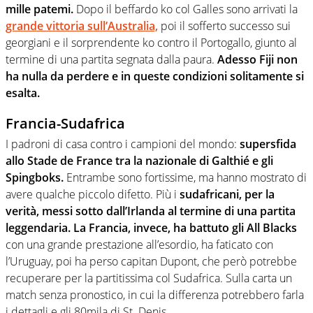
mille patemi.
Dopo il beffardo ko col Galles sono arrivati la
grande vittoria sull’Australia,
poi il sofferto successo sui
georgiani e il sorprendente ko contro il Portogallo, giunto al
termine di una partita segnata dalla paura.
Adesso Fiji non
ha nulla da perdere e in queste condizioni solitamente si
esalta.
Francia-Sudafrica
I padroni di casa contro i campioni del mondo:
supersfida
allo Stade de France tra la nazionale di Galthié e gli
Spingboks.
Entrambe sono fortissime, ma hanno mostrato di
avere qualche piccolo difetto. Più i
sudafricani, per la
verità, messi sotto dall’Irlanda al termine di una partita
leggendaria. La Francia, invece, ha battuto gli All Blacks
con una grande prestazione all’esordio, ha faticato con
l’Uruguay, poi ha perso capitan Dupont, che però potrebbe
recuperare per la partitissima col Sudafrica. Sulla carta un
match senza pronostico, in cui la differenza potrebbero farla
i dettagli e gli 80mila di St. Denis.