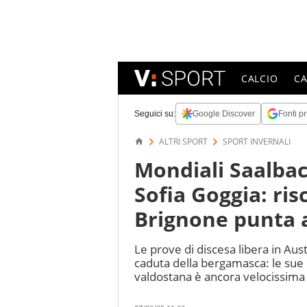
CALCIO
C
Seguici su:
Google Discover
Fonti pr
ALTRI SPORT
SPORT INVERNALI
Mondiali Saalbac
Sofia Goggia: ri
Brignone punta a
Le prove di discesa libera in Aus
caduta della bergamasca: le sue 
valdostana è ancora velocissima