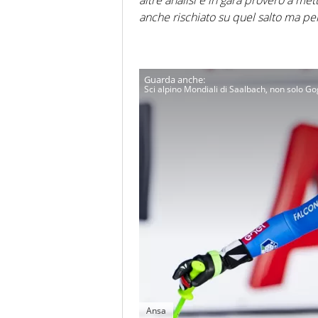
altre analisi e in gara proverò a me
anche rischiato su quel salto ma pe
Sci alpino Mondiali di Saalbach, non solo Go
Ansa