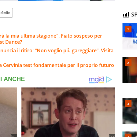
SP
eferite
arà la mia ultima stagione". Fiato sospeso per
ast Dance?
ncia il ritiro: “Non voglio più gareggiare”. Visita
: a Cervinia test fondamentale per il proprio futuro