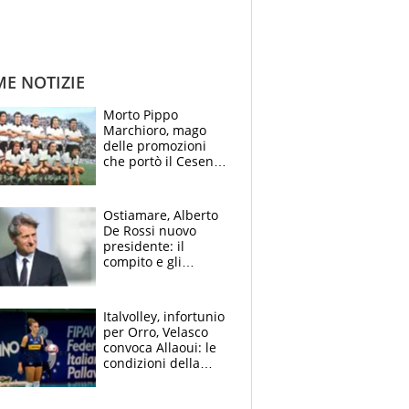
ME NOTIZIE
Morto Pippo
Marchioro, mago
delle promozioni
che portò il Cesena
in Europa e scoprì
per primo la classe
di Baresi
Ostiamare, Alberto
De Rossi nuovo
presidente: il
compito e gli
obiettivi ricevuti dal
figlio Daniele
Italvolley, infortunio
per Orro, Velasco
convoca Allaoui: le
condizioni della
palleggiatrice per gli
Europei