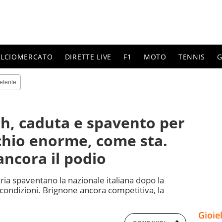
ALCIOMERCATO
DIRETTE LIVE
F1
MOTO
TENNIS
G
eferite
h, caduta e spavento per
schio enorme, come sta.
ncora il podio
tria spaventano la nazionale italiana dopo la
condizioni. Brignone ancora competitiva, la
Gioie