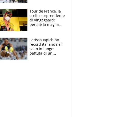
rito della Norvegia
di Haaland e
compagni
Tour de France, la
scelta sorprendente
di Vingegaard:
perché la maglia
gialla indossa la
mascherina, il
rischio da evitare
Larissa Iapichino
record italiano nel
salto in lungo:
battuta di un
centimetro mamma
Fiona May