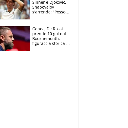
Sinner e Djokovic,
Shapovalov
s'arrende: "Posso
battere tutti tranne
Jannik e Alcaraz"
Genoa, De Rossi
prende 10 gol dal
Bournemouth:
figuraccia storica ed
è allarme per il
mercato di Lopez