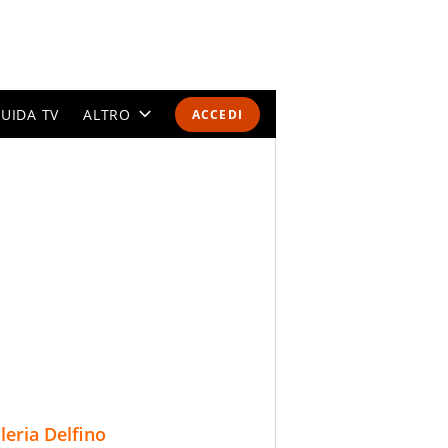
UIDA TV
ALTRO
ACCEDI
CALENDARI E CLASSIFICHE
ALTRI SPORT
MONDIALI 2026
OLIMPIADI
GOSSIP
LIFESTYLE
lleria Delfino