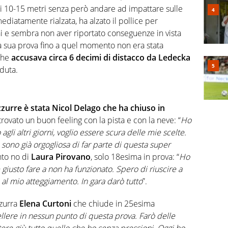
 di 10-15 metri senza però andare ad impattare sulle
mediatamente rialzata, ha alzato il pollice per
oni e sembra non aver riportato conseguenze in vista
 sua prova fino a quel momento non era stata
che
accusava circa 6 decimi di distacco da Ledecka
duta.
azzurre è stata Nicol Delago che ha chiuso in
ovato un buon feeling con la pista e con la neve: “
Ho
agli altri giorni, voglio essere scura delle mie scelte.
sono già orgogliosa di far parte di questa super
nto no di
Laura Pirovano
, solo 18esima in prova: “
Ho
 giusto fare a non ha funzionato. Spero di riuscire a
l mio atteggiamento. In gara darò tutto
”.
zzurra
Elena Curtoni
che chiude in 25esima
llere in nessun punto di questa prova. Farò delle