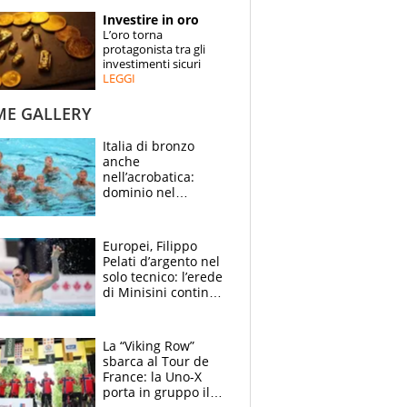
STORIE
Investire in oro
L’oro torna
SPECIALI
protagonista tra gli
investimenti sicuri
LEGGI
ESPERTI
ME GALLERY
CONTATTI
Italia di bronzo
anche
nell’acrobatica:
dominio nel
medagliere, ora
tocca a Ceccon, Curti
e compagni
Europei, Filippo
continuare
Pelati d’argento nel
solo tecnico: l’erede
di Minisini continua
a stupire, Los
Angeles è già nel
mirino
La “Viking Row”
sbarca al Tour de
France: la Uno-X
porta in gruppo il