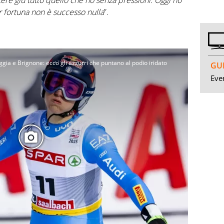
ttere giù tutto quello che ho senza pressioni. Oggi ho
r fortuna non è successo nulla
”.
ggia e Brignone: ecco gli azzurri che puntano al podio iridato
GUI
Even