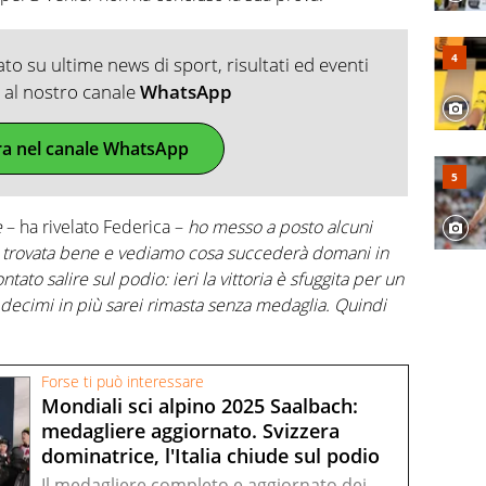
o su ultime news di sport, risultati ed eventi
ti al nostro canale
WhatsApp
ra nel canale WhatsApp
e
– ha rivelato Federica –
ho messo a posto alcuni
no trovata bene e vediamo cosa succederà domani in
tato salire sul podio: ieri la vittoria è sfuggita per un
decimi in più sarei rimasta senza medaglia. Quindi
Forse ti può interessare
Mondiali sci alpino 2025 Saalbach:
medagliere aggiornato. Svizzera
dominatrice, l'Italia chiude sul podio
Il medagliere completo e aggiornato dei