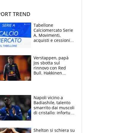
ORT TREND
Tabellone
Calciomercato Serie
A. Movimenti,
acquisti e cessioni:
estate 2026-27
Verstappen, papà
Jos sbotta sul
rinnovo con Red
Bull. Hakkinen
avverte McLaren:
“Prendere Max
sarebbe un rischio”
Napoli vicino a
Badiashile, talento
smarrito dai muscoli
di cristallo: infortuni
a raffica negli ultimi
3 anni
Shelton si schiera su