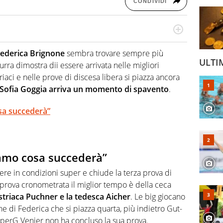
CONDIVIDI
hanno segreti: basket, football, baseball e la capacità
ve altri non vedono granché
ederica Brignone
sembra trovare sempre più
ULTI
zurra dimostra dii essere arrivata nelle migliori
riaci e nelle prove di discesa libera si piazza ancora
Sofia Goggia arriva un momento di spavento
.
sa succederà”
amo cosa succederà”
re in condizioni super e chiude la terza prova di
a prova cronometrata il miglior tempo è della ceca
ustriaca Puchner e la tedesca Aicher
. Le big giocano
e di Federica che si piazza quarta, più indietro Gut-
uperG Venier non ha concluso la sua prova.