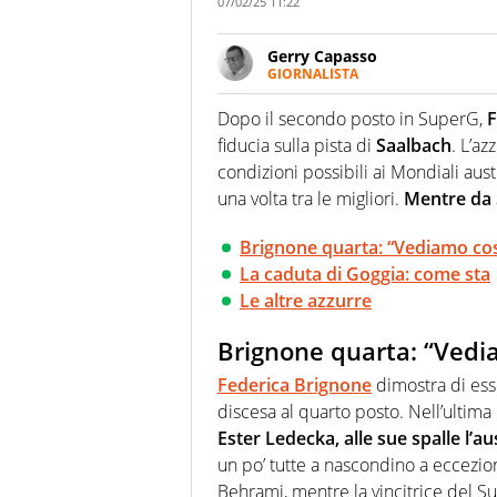
07/02/25 11:22
Gerry Capasso
GIORNALISTA
Per lui gli sport americani non 
innata di trovare la notizia do
Dopo il secondo posto in SuperG,
F
fiducia sulla pista di
Saalbach
. L’az
condizioni possibili ai Mondiali aust
una volta tra le migliori.
Mentre da 
Brignone quarta: “Vediamo co
La caduta di Goggia: come sta
Le altre azzurre
Brignone quarta: “Vedi
Federica Brignone
dimostra di esse
discesa al quarto posto. Nell’ultim
Ester Ledecka, alle sue spalle l’a
un po’ tutte a nascondino a eccezion
Behrami, mentre la vincitrice del S