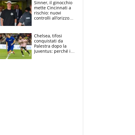
Sinner, il ginocchio
mette Cincinnati a
rischio: nuovi
controlli all’orizzonte
e il possibile
sacrificio per lo US
Open
Chelsea, tifosi
conquistati da
Palestra dopo la
Juventus: perché i
fan dei Blues sono
pazzi dell’azzurro