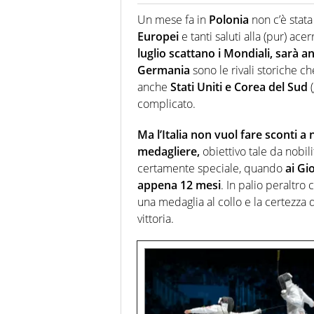
Giornalista (pubblicista) sportiv
chiedergli di boxe, di scherma,
Un mese fa in
Polonia
non c’è stata
Europei
e tanti saluti alla (pur) ac
luglio scattano i Mondiali, sarà a
Germania
sono le rivali storiche c
anche
Stati Uniti e Corea del Sud
(
complicato.
Ma l’Italia non vuol fare sconti a
medagliere,
obiettivo tale da nobil
certamente speciale, quando
ai Gi
appena 12 mesi
. In palio peraltro
una medaglia al collo e la certezza 
vittoria.