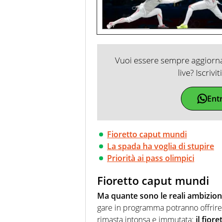
Vuoi essere sempre aggiornat
live? Iscrivi
Ent
Fioretto caput mundi
La spada ha voglia di stupire
Priorità ai pass olimpici
Fioretto caput mundi
Ma quante sono le reali ambizioni 
gare in programma potranno offrire
rimasta intonsa e immutata:
il fior