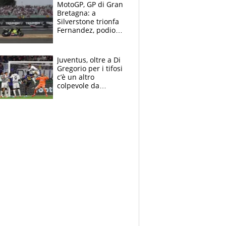
MotoGP, GP di Gran
Bretagna: a
Silverstone trionfa
Fernandez, podio
tutto Aprilia.
Bezzecchi stremato
ed eroico
Juventus, oltre a Di
Gregorio per i tifosi
c’è un altro
colpevole da
mandar via