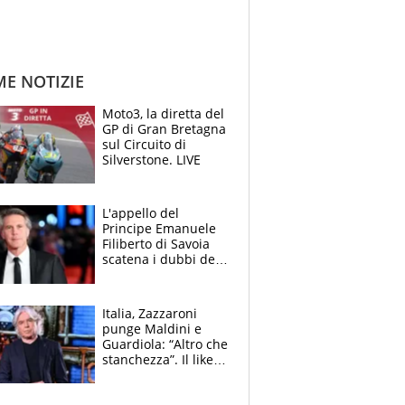
ME NOTIZIE
Moto3, la diretta del
GP di Gran Bretagna
sul Circuito di
Silverstone. LIVE
L'appello del
Principe Emanuele
Filiberto di Savoia
scatena i dubbi dei
tifosi: "E' una
trappola"
Italia, Zazzaroni
punge Maldini e
Guardiola: “Altro che
stanchezza”. Il like
di Mancini e le
polemiche sui social