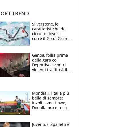
ORT TREND
Silverstone, le
caratteristiche del
circuito dove si
corre il Gp di Gran
Bretagna del
Motomondiale
Genoa, follia prima
della gara col
Deportivo: scontri
violenti tra tifosi, il
video è virale
Mondiali, l’Italia più
bella di sempre:
Inzoli come Howe,
Doualla oro e record
con la staffetta, Di
Fabio dominatrice
Juventus, Spalletti è