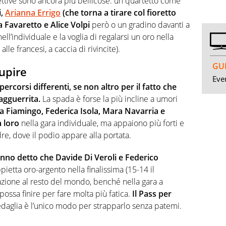
pettive sono ancora più bellicose: un quartetto come
i,
Arianna Errigo
(che torna a tirare col fioretto
 Favaretto e Alice Volpi
però o un gradino davanti a
ell’individuale e la voglia di regalarsi un oro nella
e francesi, a caccia di rivincite).
GUI
tupire
Even
ercorsi differenti, se non altro per il fatto che
agguerrita.
La spada è forse la più incline a umori
a Fiamingo, Federica Isola, Mara Navarria e
 loro
nella gara individuale, ma appaiono più forti e
dre, dove il podio appare alla portata.
anno detto che Davide Di Veroli e Federico
pietta oro-argento nella finalissima (15-14 il
tazione al resto del mondo, benché nella gara a
possa finire per fare molta più fatica.
Il Pass per
daglia è l’unico modo per strapparlo senza patemi.