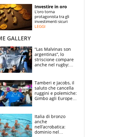
STORIE
Investire in oro
L’oro torna
SPECIALI
protagonista tra gli
investimenti sicuri
LEGGI
ESPERTI
ME GALLERY
CONTATTI
“Las Malvinas son
argentinas”, lo
striscione compare
anche nel rugby:
dopo Messi e
compagni ormai è
un caso
Tamberi e Jacobs, il
saluto che cancella
ruggini e polemiche:
Gimbo agli Europei
cerca un altro
miracolo
Italia di bronzo
anche
nell’acrobatica:
dominio nel