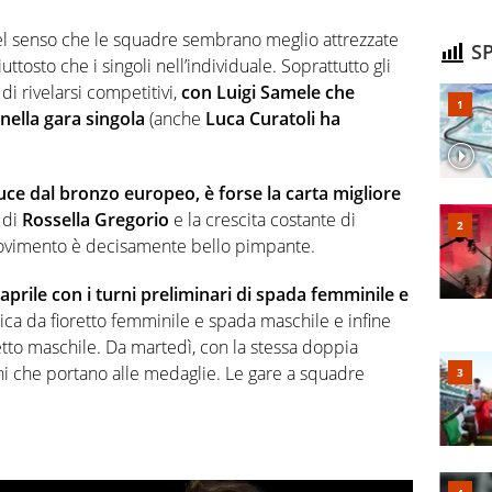
l senso che le squadre sembrano meglio attrezzate
SP
osto che i singoli nell’individuale. Soprattutto gli
 rivelarsi competitivi,
con Luigi Samele che
nella gara singola
(anche
Luca Curatoli ha
uce dal bronzo europeo, è forse la carta migliore
 di
Rossella Gregorio
e la crescita costante di
movimento è decisamente bello pimpante.
aprile con i turni preliminari di spada femminile e
ca da fioretto femminile e spada maschile e infine
etto maschile. Da martedì, con la stessa doppia
loni che portano alle medaglie. Le gare a squadre