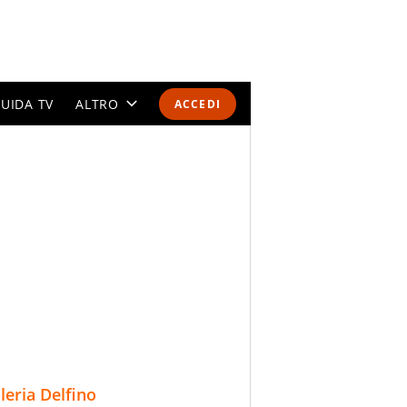
UIDA TV
ALTRO
ACCEDI
CALENDARI E CLASSIFICHE
ALTRI SPORT
MONDIALI 2026
OLIMPIADI
GOSSIP
LIFESTYLE
lleria Delfino