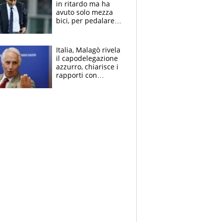
in ritardo ma ha
avuto solo mezza
bici, per pedalare
serve altro: i nodi
cruciali
Italia, Malagò rivela
il capodelegazione
azzurro, chiarisce i
rapporti con
Mancini e Conte e si
schiera su caso
Infantino