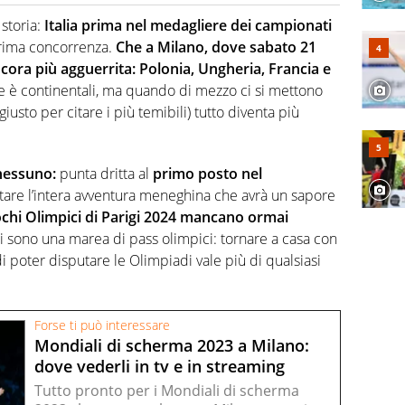
o a tutto campo, è il tuttologo di Virgilio Sport. Provate a
 di volley o di curling: ve ne farà innamorare
 storia:
Italia prima nel medagliere dei campionati
errima concorrenza.
Che a Milano, dove sabato 21
ncora più agguerrita:
Polonia, Ungheria, Francia e
he è continentali, ma quando di mezzo ci si mettono
giusto per citare i più temibili) tutto diventa più
 nessuno:
punta dritta al
primo posto nel
itare l’intera avventura meneghina che avrà un sapore
ochi Olimpici di Parigi 2024 mancano ormai
 ci sono una marea di pass olimpici: tornare a casa con
di poter disputare le Olimpiadi vale più di qualsiasi
Forse ti può interessare
Mondiali di scherma 2023 a Milano:
dove vederli in tv e in streaming
Tutto pronto per i Mondiali di scherma