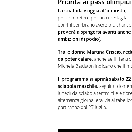
Priorità ai pass olimpici
La sciabola viaggia all’opposto,
ne
per competere per una medaglia piutt
uomini sembrano avere più chance di
proverà a spingersi avanti anche 
ambizioni di podio
).
Tra le donne Martina Criscio, red
da poter calare,
anche se il rientro
Michela Battiston indicano che il 
Il programma si aprirà sabato 22 
sciabola maschile,
seguir ti domeni
lunedì da sciabola femminile e fior
alternanza giornaliera, via ai tabel
partiranno dal 27 luglio.