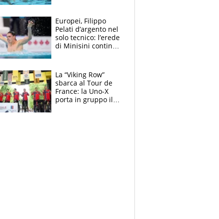
medagliere, ora
tocca a Ceccon, Curti
e compagni
Europei, Filippo
continuare
Pelati d’argento nel
solo tecnico: l’erede
di Minisini continua
a stupire, Los
Angeles è già nel
mirino
La “Viking Row”
sbarca al Tour de
France: la Uno-X
porta in gruppo il
rito della Norvegia
di Haaland e
compagni