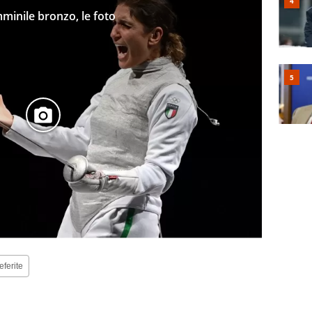
minile bronzo, le foto
eferite