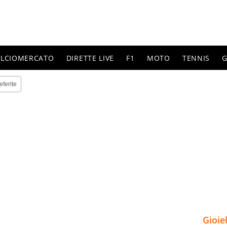
ALCIOMERCATO
DIRETTE LIVE
F1
MOTO
TENNIS
G
eferite
Gioie