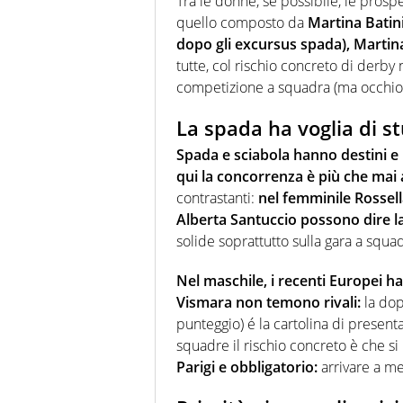
Tra le donne, se possibile, le pros
quello composto da
Martina Batin
dopo gli excursus spada), Martina
tutte, col rischio concreto di derby n
competizione a squadra (ma occhio all
La spada ha voglia di s
Spada e sciabola hanno destini e p
qui la concorrenza è più che mai 
contrastanti:
nel femminile Rossell
Alberta Santuccio possono dire la
solide soprattutto sulla gara a squa
Nel maschile, i recenti Europei h
Vismara non temono rivali:
la dop
punteggio) é la cartolina di presen
squadre il rischio concreto è che si 
Parigi e obbligatorio:
arrivare a me