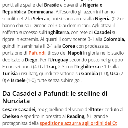
punti, alle spalle del
Brasile
e davanti a
Nigeria e
Repubblica Dominicana.
All’esordio gli azzurrini hanno
sconfitto 3-2 la
Selecao
, poi si sono arresi alla
Nigeria
(0-2) e
hanno chiuso il girone col 3-0 ai dominicani. Agli ottavi il
sofferto successo sull’
Inghilterra
, con rete di
Casadei
su
rigore in extremis. Ai quarti il convincente 3-1 alla
Colombia,
quindi in semifinale il 2-1 alla
Corea
con prodezza su
punizione di
Pafundi
,
tifoso del
Napoli
in gloria nello stadio
dedicato a
Diego.
Per l’
Uruguay
secondo posto nel gruppo
E con sei punti (4-0 all’
Iraq
, 2-3 con l
‘Inghilterra
e 1-0 alla
Tunisia
i risultati), quindi tre vittorie su
Gambia
(1-0),
Usa
(2-
0) e
Israele
(1-0), tutte senza subire gol.
Da Casadei a Pafundi: le stelline di
Nunziata
Cesare Casadei,
l’ex gioiellino del vivaio dell’
Inter
ceduto al
Chelsea
e spedito in prestito al
Reading,
è il grande
protagonista della
spedizione azzurra agli ordini del Ct