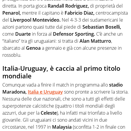
diretta. In porta gioca
Randall Rodriguez,
di proprietà del
Penarol,
mentre il capitano è
Fabricio Diaz,
centrocampista
del
Liverpool Montevideo.
Nel 4-3-3 dei sudamericani le
azioni partono quasi tutte dal piede di
Sebastian Boselli,
come
Duarte
in forza al
Defensor Sporting.
C’è anche un
“italiano” tra gli uruguaiani: si tratta di
Alan Matturro
,
sbarcato al
Genoa
a gennaio e già con alcune presenze in
rossoblu.
Italia-Uruguay, è caccia al primo titolo
mondiale
Comunque vada a finire il match in programma allo
stadio
Maradona,
Italia e Uruguay
sono pronte a scrivere la storia.
Nessuna delle due nazionali, che sono a tutti gli effetti delle
superpotenze calcistiche (quattro i titoli mondiali degli
azzurri, due per la
Celeste
), ha infatti mai trionfato a livello
giovanile. Gli uruguaiani ci sono andati vicini in due
circostanze, nel 1997 in
Malaysia
(sconfitta 1-2 in finale con