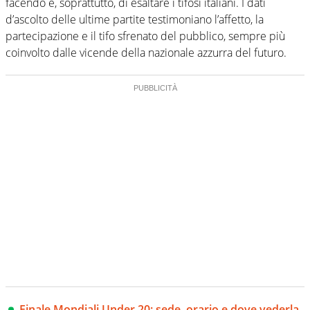
facendo e, soprattutto, di esaltare i tifosi italiani. I dati
d’ascolto delle ultime partite testimoniano l’affetto, la
partecipazione e il tifo sfrenato del pubblico, sempre più
coinvolto dalle vicende della nazionale azzurra del futuro.
Finale Mondiali Under 20: sede, orario e dove vederla