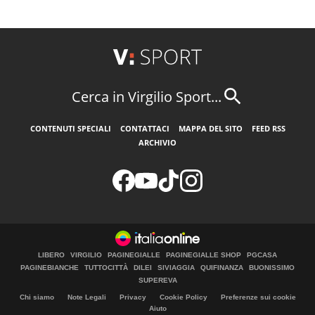
Cerca in Virgilio Sport...
CONTENUTI SPECIALI
CONTATTACI
MAPPA DEL SITO
FEED RSS
ARCHIVIO
LIBERO
VIRGILIO
PAGINEGIALLE
PAGINEGIALLE SHOP
PGCASA
PAGINEBIANCHE
TUTTOCITTÀ
DILEI
SIVIAGGIA
QUIFINANZA
BUONISSIMO
SUPEREVA
Chi siamo
Note Legali
Privacy
Cookie Policy
Preferenze sui cookie
Aiuto