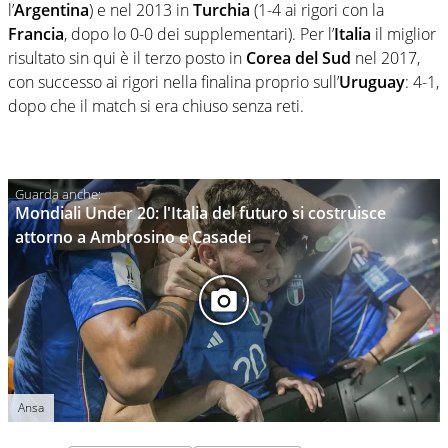
l’
Argentina
) e nel 2013 in
Turchia
(1-4 ai rigori con la
Francia
, dopo lo 0-0 dei supplementari). Per l’
Italia
il miglior
risultato sin qui è il terzo posto in
Corea del Sud
nel 2017,
con successo ai rigori nella finalina proprio sull’
Uruguay
: 4-1,
dopo che il match si era chiuso senza reti.
Mondiali Under 20: l'Italia del futuro si costruisce
attorno a Ambrosino e Casadei
Ansa