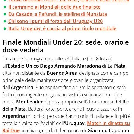
Il cammino ai Mondiali delle due finaliste
Da Casadei a Pafundi: le stelline di Nunziata
Chi sono i punti di forza dell'Uruguay U20
Italia-Uruguay, è caccia al primo titolo mondiale
Finale Mondiali Under 20: sede, orario e
dove vederla
Il match è in programma alle 23 italiane (le 18 locali)
all’
Estadio Unico Diego Armando Maradona di La Plata
,
città non distante da
Buenos Aires
, designata come campo
principale della manifestazione giovanile organizzata
dall’
Argentina
. Può ospitare fino a 53mila spettatori e sarà
folto il contingente uruguaiano, vista la vicinanza tra i due
paesi:
Montevideo
è posta proprio sull’altra sponda del
Rio
della Plata
. Batterà forte, però, anche il cuore azzurro: in
Argentina
milioni di persone hanno origini italiane e in più è
forte la rivalità coi “vicini” dell
‘Uruguay
.
Match in diretta su
Rai Due
, in chiaro, con la telecronaca di
Giacomo Capuano