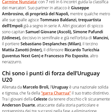
Carmine Nunziata
:
con 7 reti in 6 incontri guida la classifica
dei marcatori. Suo partner in attacco è
Giuseppe
Ambrosino, di proprietà del Napoli,
mentre qualche metro
alle sue spalle agisce
Tommaso Baldanzi, trequartista
dell’Empoli
già a segno in serie A. Altri giocatori di spicco
sono capitan
Samuel Giovane (Ascoli), Simone Pafundi
(Udinese),
decisivo in semifinale e già nell’orbita di
Mancini,
il portiere
Sebastiano Desplanches (Milan)
, il terzino
Mattia Zanotti (Inter),
il difensore
Riccardo Turicchia
(Juventus Next Gen) e Francesco Pio Esposito
, altro
nerazzurro.
Chi sono i punti di forza dell’Uruguay
U20
Allenata da
Marcelo Broli,
l’
Uruguay
è una nazionale solida
e tignosa, che fa della
“garra Charrua”
il suo tratto distintivo.
Tra i giovani della
Celeste
da tenere d’occhio c’è sicuramente
Anderson Duarte
, attaccante dalla storia particolare e
protagonista dei tre successi nella fase a eliminazione