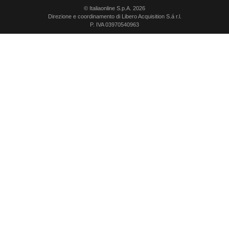
© Italiaonline S.p.A. 2026
Direzione e coordinamento di Libero Acquisition S.á r.l.
P. IVA 03970540963