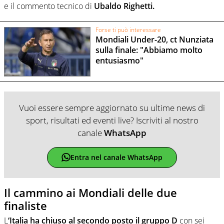
e il commento tecnico di
Ubaldo Righetti.
Forse ti può interessare
Mondiali Under-20, ct Nunziata
sulla finale: "Abbiamo molto
entusiasmo"
Vuoi essere sempre aggiornato su ultime news di
sport, risultati ed eventi live? Iscriviti al nostro
canale
WhatsApp
Entra nel canale WhatsApp
Il cammino ai Mondiali delle due
finaliste
L
‘Italia ha chiuso al secondo posto il gruppo D
con sei