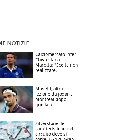
ME NOTIZIE
Calciomercato Inter,
Chivu stana
Marotta: "Scelte non
realizzate,
dobbiamo
completare la
squadra"
Musetti, altra
lezione da Jodar a
Montreal dopo
quella a
Washington: "Avrei
voluto spaccare
tutto"
Silverstone, le
caratteristiche del
circuito dove si
corre il Gp di Gran