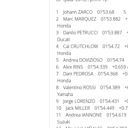
1 Johann ZARCO 01’53.68 5 
2 Marc MARQUEZ 01’53.882 +0
Honda
3 Danilo PETRUCCI 01’53.887 +
Ducati
4 Cal CRUTCHLOW 01’54.72 +
Honda
5 Andrea DOVIZIOSO 01’54.74 
6 Alex RINS 01’54.339 +0.659
7 Dani PEDROSA 01’54.368 +0
Honda
8 Valentino ROSSI 01’54.389 +
Yamaha
9 Jorge LORENZO 01’54.431 +0
10 Jack MILLER 01’54.449 +0.7
11 Andrea IANNONE 01’54.619
Suzuki