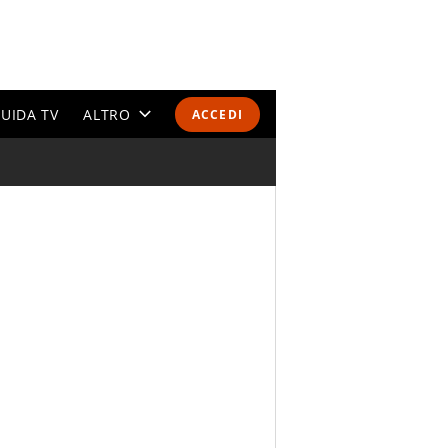
UIDA TV
ALTRO
ACCEDI
CALENDARI E CLASSIFICHE
ALTRI SPORT
MONDIALI 2026
OLIMPIADI
GOSSIP
LIFESTYLE