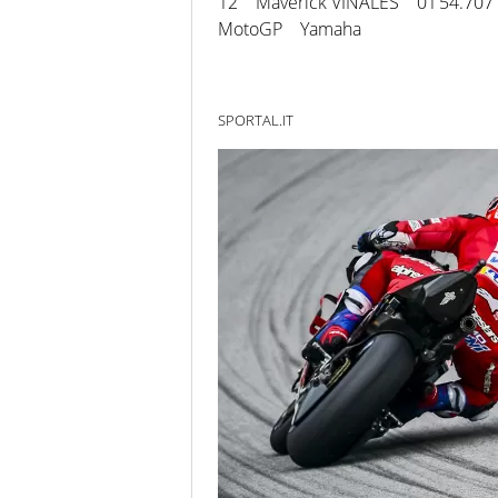
12 Maverick VIÑALES 01’54.707
MotoGP Yamaha
SPORTAL.IT