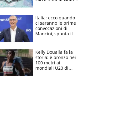
Bretagna del
Motomondiale
Italia: ecco quando
ci saranno le prime
convocazioni di
Mancini, spunta il
nome di Bergomi
Kelly Doualla fa la
storia: è bronzo nei
100 metri ai
mondiali U20 di
Eugene. "Ho
spazzato via l'ansia
con una gran finale"