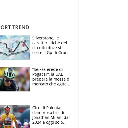
ORT TREND
Silverstone, le
caratteristiche del
circuito dove si
corre il Gp di Gran
Bretagna del
Motomondiale
“Seixas erede di
Pogacar”, la UAE
prepara la mossa di
mercato che agita la
Francia. Ciccone,
che beffa alla Vuelta
a Burgos
Giro di Polonia,
clamoroso tris di
Jonathan Milan: dal
2024 a oggi solo
Pogacar ha vinto più