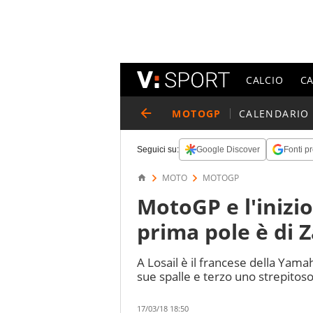
CALCIO
C
MOTOGP
CALENDARIO
Seguici su:
Google Discover
Fonti pr
MOTO
MOTOGP
MotoGP e l'inizio
prima pole è di 
A Losail è il francese della Yama
sue spalle e terzo uno strepitoso
17/03/18 18:50