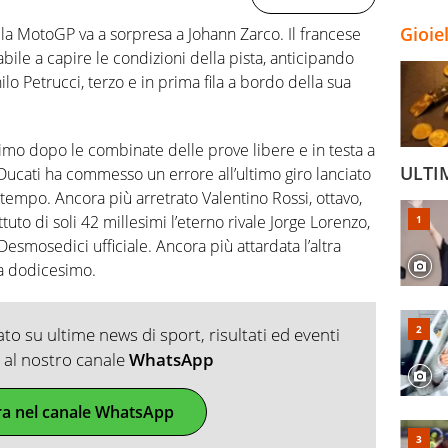
Gioie
la MotoGP va a sorpresa a Johann Zarco. Il francese
ile a capire le condizioni della pista, anticipando
o Petrucci, terzo e in prima fila a bordo della sua
imo dopo le combinate delle prove libere e in testa a
ULTI
a Ducati ha commesso un errore all’ultimo giro lanciato
empo. Ancora più arretrato Valentino Rossi, ottavo,
uto di soli 42 millesimi l’eterno rivale Jorge Lorenzo,
esmosedici ufficiale. Ancora più attardata l’altra
a dodicesimo.
o su ultime news di sport, risultati ed eventi
ti al nostro canale
WhatsApp
ra nel canale WhatsApp