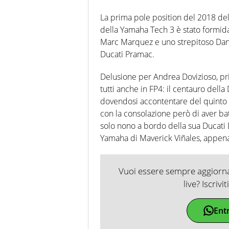
La prima pole position del 2018 del
della Yamaha Tech 3 è stato formidab
Marc Marquez e uno strepitoso Danil
Ducati Pramac.
Delusione per Andrea Dovizioso, pr
tutti anche in FP4: il centauro dell
dovendosi accontentare del quinto t
con la consolazione però di aver batt
solo nono a bordo della sua Ducati D
Yamaha di Maverick Viñales, appen
Vuoi essere sempre aggiornat
live? Iscrivi
Ent