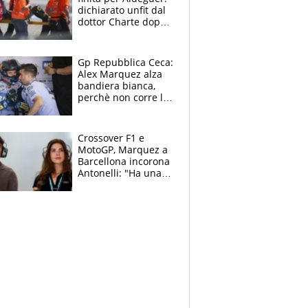
dichiarato unfit dal
dottor Charte dopo
la brutta caduta di
venerdì
Gp Repubblica Ceca:
Alex Marquez alza
bandiera bianca,
perchè non corre la
Sprint e la gara di
Brno
Crossover F1 e
MotoGP, Marquez a
Barcellona incorona
Antonelli: "Ha una
grinta diversa"