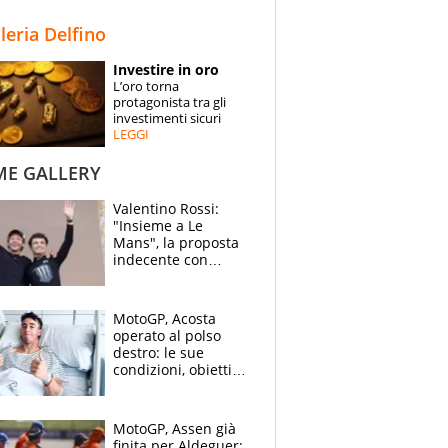
STORIE
lleria Delfino
SPECIALI
Investire in oro
L’oro torna
ESPERTI
protagonista tra gli
investimenti sicuri
LEGGI
CONTATTI
ME GALLERY
Valentino Rossi:
"Insieme a Le
Mans", la proposta
indecente con
Lando Norris al
Festival di
Goodwood
MotoGP, Acosta
operato al polso
destro: le sue
condizioni, obiettivo
Sachsenring
MotoGP, Assen già
finita per Aldeguer: