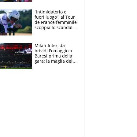
di lui. Bene Romele
e Skerl
“Intimidatorio e
fuori luogo”, al Tour
de France femminile
scoppia lo scandalo:
un uomo controlla i
reggiseni delle
atlete
Milan-Inter, da
brividi l'omaggio a
Baresi prima della
gara: la maglia del
capitano a
centrocampo