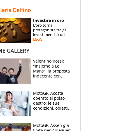
STORIE
lleria Delfino
SPECIALI
Investire in oro
L’oro torna
ESPERTI
protagonista tra gli
investimenti sicuri
LEGGI
CONTATTI
ME GALLERY
Valentino Rossi:
"Insieme a Le
Mans", la proposta
indecente con
Lando Norris al
Festival di
Goodwood
MotoGP, Acosta
operato al polso
destro: le sue
condizioni, obiettivo
Sachsenring
MotoGP, Assen già
finita per Aldeguer: