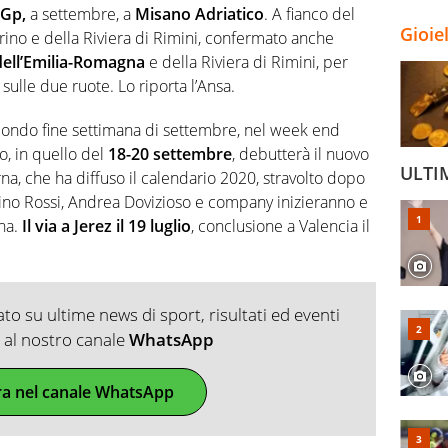
Gp,
a settembre, a
Misano Adriatico
. A fianco del
Gioie
ino e della Riviera di Rimini, confermato anche
dell’Emilia-Romagna
e della Riviera di Rimini, per
 sulle due ruote. Lo riporta l’Ansa.
condo fine settimana di settembre, nel week end
o, in quello del
18-20 settembre
, debutterà il nuovo
ULTI
na, che ha diffuso il calendario 2020, stravolto dopo
no Rossi, Andrea Dovizioso e company inizieranno e
gna.
Il via a Jerez il 19 luglio
, conclusione a Valencia il
o su ultime news di sport, risultati ed eventi
ti al nostro canale
WhatsApp
ra nel canale WhatsApp