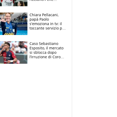
rischiano il “taglio”
Chiara Pellacani,
papà Paolo
s'emoziona in tv: il
toccante servizio per
il TG di LA7 dopo i 5
ori agli Europei
Caso Sebastiano
Esposito, il mercato
si sblocca dopo
l’irruzione di Corona
nella querelle col
Cagliari: spuntano
due big