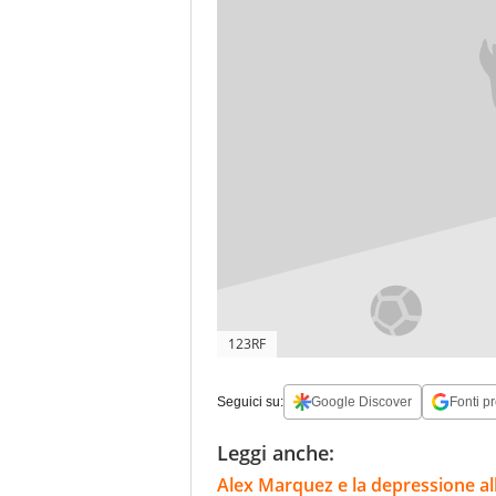
123RF
Seguici su:
Google Discover
Fonti pr
Leggi anche:
Alex Marquez e la depressione al