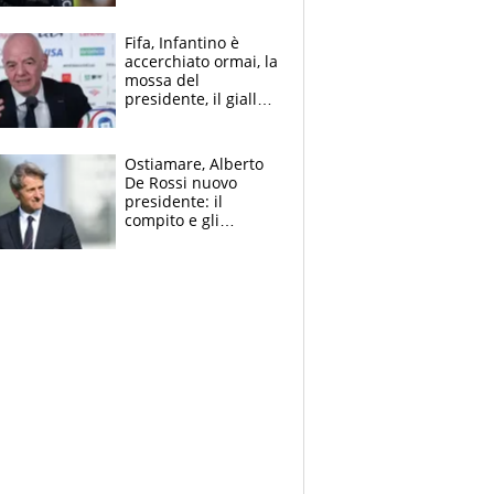
che beffa alla Vuelta
a Burgos
Fifa, Infantino è
accerchiato ormai, la
mossa del
presidente, il giallo
dimissioni e la verità
sulla telefonata a
Trump
Ostiamare, Alberto
De Rossi nuovo
presidente: il
compito e gli
obiettivi ricevuti dal
figlio Daniele