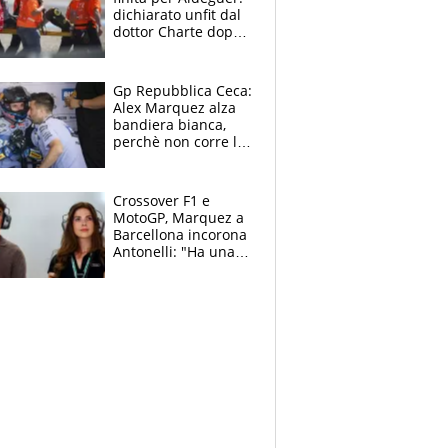
dichiarato unfit dal
dottor Charte dopo
la brutta caduta di
venerdì
Gp Repubblica Ceca:
Alex Marquez alza
bandiera bianca,
perchè non corre la
Sprint e la gara di
Brno
Crossover F1 e
MotoGP, Marquez a
Barcellona incorona
Antonelli: "Ha una
grinta diversa"