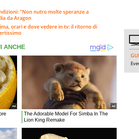
ondizioni: "Non nutro molte speranze a
lia da Aragon
a, orari e dove vedere in tv: il ritorno di
ertissimo
GUI
Even