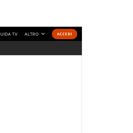
UIDA TV
ALTRO
ACCEDI
CALENDARI E CLASSIFICHE
ALTRI SPORT
MONDIALI 2026
OLIMPIADI
GOSSIP
LIFESTYLE