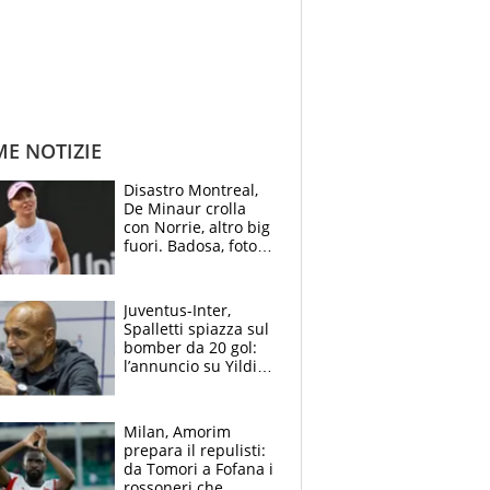
ME NOTIZIE
Disastro Montreal,
De Minaur crolla
con Norrie, altro big
fuori. Badosa, foto
dall'ospedale e fan
preoccupati
Juventus-Inter,
Spalletti spiazza sul
bomber da 20 gol:
l’annuncio su Yildiz
e la risposta su
Bastoni
Milan, Amorim
prepara il repulisti:
da Tomori a Fofana i
rossoneri che