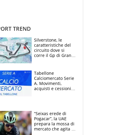
ORT TREND
Silverstone, le
caratteristiche del
circuito dove si
corre il Gp di Gran
Bretagna del
Motomondiale
Tabellone
Calciomercato Serie
A. Movimenti,
acquisti e cessioni:
estate 2026-27
“Seixas erede di
Pogacar”, la UAE
prepara la mossa di
mercato che agita la
Francia. Ciccone,