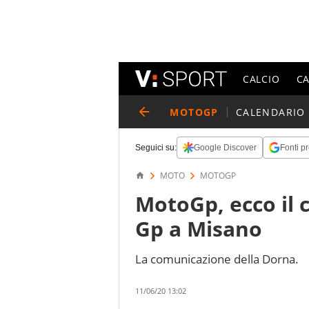
CALCIO
C
MOTOGP
CALENDARIO
Seguici su:
Google Discover
Fonti pr
MOTO
MOTOGP
MotoGp, ecco il 
Gp a Misano
La comunicazione della Dorna.
11/06/20 13:02