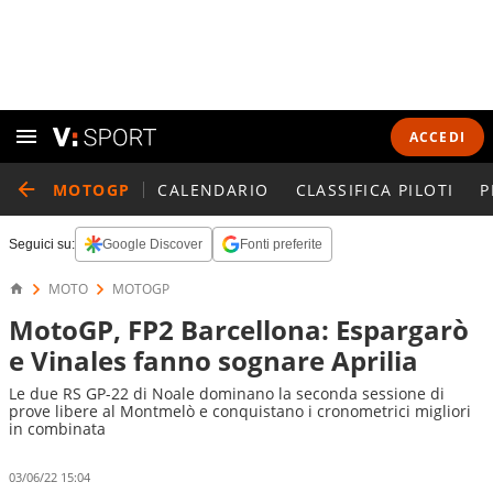
ACCEDI
MOTOGP
CALENDARIO
CLASSIFICA PILOTI
P
Seguici su:
Google Discover
Fonti preferite
MOTO
MOTOGP
MotoGP, FP2 Barcellona: Espargarò
e Vinales fanno sognare Aprilia
Le due RS GP-22 di Noale dominano la seconda sessione di
prove libere al Montmelò e conquistano i cronometrici migliori
in combinata
03/06/22 15:04