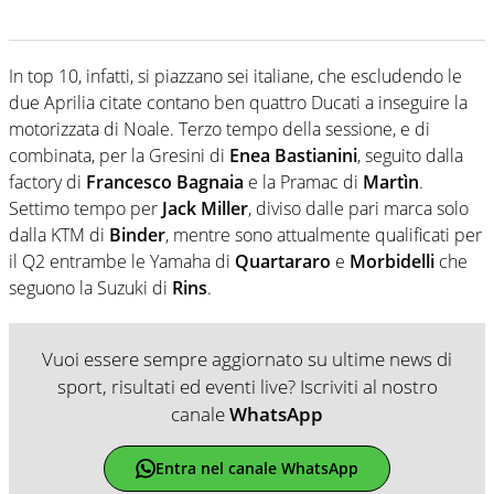
In top 10, infatti, si piazzano sei italiane, che escludendo le
due Aprilia citate contano ben quattro Ducati a inseguire la
motorizzata di Noale. Terzo tempo della sessione, e di
combinata, per la Gresini di
Enea Bastianini
, seguito dalla
factory di
Francesco Bagnaia
e la Pramac di
Martìn
.
Settimo tempo per
Jack Miller
, diviso dalle pari marca solo
dalla KTM di
Binder
, mentre sono attualmente qualificati per
il Q2 entrambe le Yamaha di
Quartararo
e
Morbidelli
che
seguono la Suzuki di
Rins
.
Vuoi essere sempre aggiornato su ultime news di
sport, risultati ed eventi live? Iscriviti al nostro
canale
WhatsApp
Entra nel canale WhatsApp