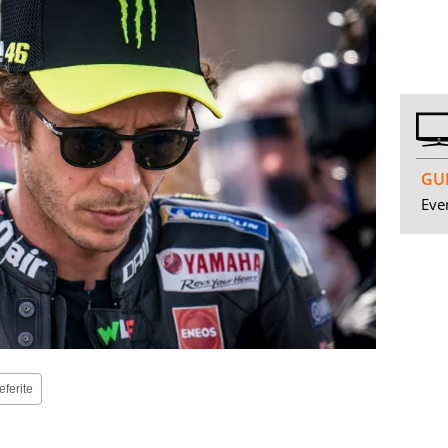
GUI
Even
eferite