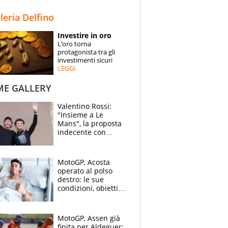
STORIE
lleria Delfino
SPECIALI
Investire in oro
L’oro torna
ESPERTI
protagonista tra gli
investimenti sicuri
LEGGI
CONTATTI
ME GALLERY
Valentino Rossi:
"Insieme a Le
Mans", la proposta
indecente con
Lando Norris al
Festival di
Goodwood
MotoGP, Acosta
operato al polso
destro: le sue
condizioni, obiettivo
Sachsenring
MotoGP, Assen già
finita per Aldeguer: