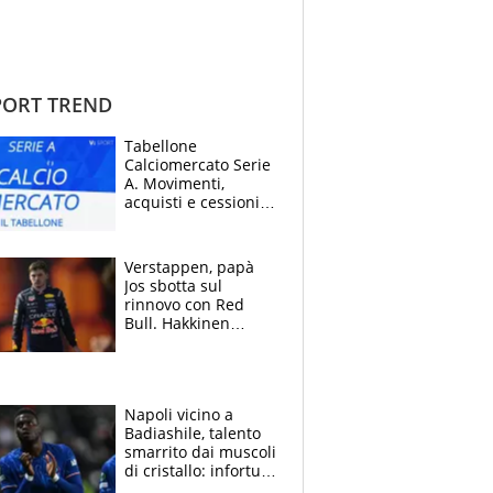
ORT TREND
Tabellone
Calciomercato Serie
A. Movimenti,
acquisti e cessioni:
estate 2026-27
Verstappen, papà
Jos sbotta sul
rinnovo con Red
Bull. Hakkinen
avverte McLaren:
“Prendere Max
sarebbe un rischio”
Napoli vicino a
Badiashile, talento
smarrito dai muscoli
di cristallo: infortuni
a raffica negli ultimi