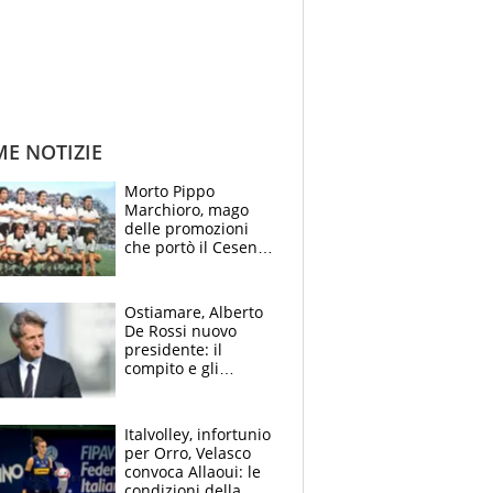
ME NOTIZIE
Morto Pippo
Marchioro, mago
delle promozioni
che portò il Cesena
in Europa e scoprì
per primo la classe
di Baresi
Ostiamare, Alberto
De Rossi nuovo
presidente: il
compito e gli
obiettivi ricevuti dal
figlio Daniele
Italvolley, infortunio
per Orro, Velasco
convoca Allaoui: le
condizioni della