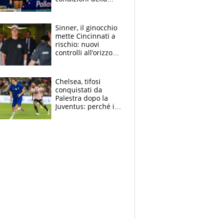
palleggiatrice per gli
Europei
Sinner, il ginocchio
mette Cincinnati a
rischio: nuovi
controlli all’orizzonte
e il possibile
sacrificio per lo US
Open
Chelsea, tifosi
conquistati da
Palestra dopo la
Juventus: perché i
fan dei Blues sono
pazzi dell’azzurro