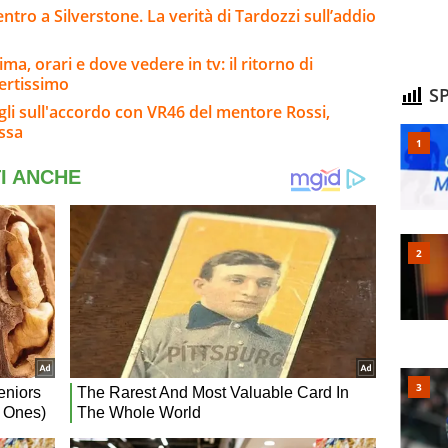
ntro a Silverstone. La verità di Tardozzi sull’addio
a, orari e dove vedere in tv: il ritorno di
ertissimo
SP
agli sull'accordo con VR46 del mentore Rossi,
ssa