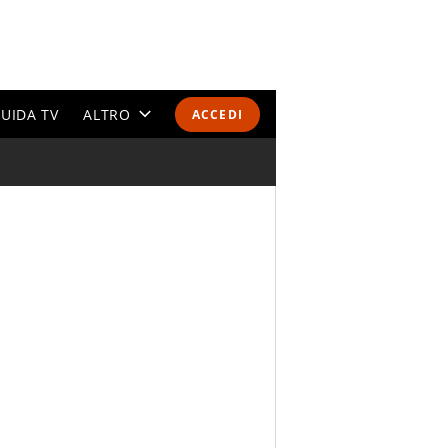
UIDA TV
ALTRO
ACCEDI
CALENDARI E CLASSIFICHE
ALTRI SPORT
MONDIALI 2026
OLIMPIADI
GOSSIP
LIFESTYLE