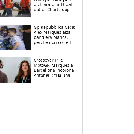
dichiarato unfit dal
dottor Charte dopo
la brutta caduta di
venerdì
Gp Repubblica Ceca:
Alex Marquez alza
bandiera bianca,
perchè non corre la
Sprint e la gara di
Brno
Crossover F1 e
MotoGP, Marquez a
Barcellona incorona
Antonelli: "Ha una
grinta diversa"