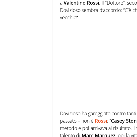
a
Valentino Rossi
. Il “Dottore”, se
Dovizioso sembra d’accordo: “C’è ch
vecchio“.
Dovizioso ha gareggiato contro tant
passato – non è
Rossi
: “
Casey Ston
metodo e poi arrivava al risultato
talento di
Marc Marquez
, poi la v