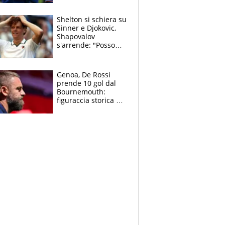
3 anni
Shelton si schiera su
Sinner e Djokovic,
Shapovalov
s'arrende: "Posso
battere tutti tranne
Jannik e Alcaraz"
Genoa, De Rossi
prende 10 gol dal
Bournemouth:
figuraccia storica ed
è allarme per il
mercato di Lopez