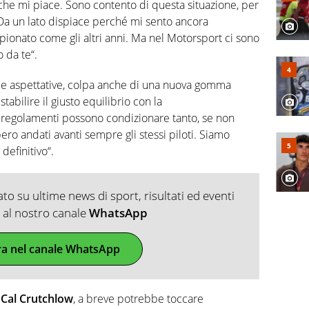
che mi piace. Sono contento di questa situazione, per
Da un lato dispiace perché mi sento ancora
pionato come gli altri anni. Ma nel Motorsport ci sono
 da te“.
le aspettative, colpa anche di una nuova gomma
abilire il giusto equilibrio con la
 regolamenti possono condizionare tanto, se non
ro andati avanti sempre gli stessi piloti. Siamo
definitivo“.
o su ultime news di sport, risultati ed eventi
ti al nostro canale
WhatsApp
ra nel canale WhatsApp
o
Cal Crutchlow
, a breve potrebbe toccare