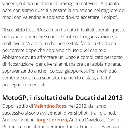
vincere, subisci un danno di immagine notevole. A quanto
pare non siamo riusciti a gestire la situazione nel migliore dei
modi con Valentino e abbiamo dovuto accettare il colpo”.
“Il sodalizio Rossi/Ducati non ha dato i risultati sperati, questo
ha lasciato parecchie scorie e ferite nell’organizzazione, a
molti livelli. Vi assicuro che non è stata facile la strada da
percorrere dopo che abbiamo chiuso quel capitolo.
Abbiamo dovuto affrontare un lungo e complicato percorso
di ricostruzione, per diversi anni, ma ora ce l’abbiamo fatta,
sopravanzando anche i colossi giapponesi. Per molti può
sembrare una cosa scontata, ma non lo è stata, affatto”,
prosegue Domenicali.
MotoGP, i risultati della Ducati dal 2013
Dopo l’addio di
Valentino Rossi
nel 2012, dall’anno
successivo si sono avvicendati diversi piloti: tra i più noti,
Andrea Iannone,
Jorge Lorenzo
, Andrea Dovizioso, Danilo
Petrucci e non ultimo per importanza, Francesco Bagnaia (il