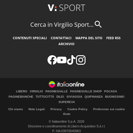
Cerca in Virgilio Sport...
CONTENUTI SPECIALI
CONTATTACI
MAPPA DEL SITO
FEED RSS
ARCHIVIO
LIBERO
VIRGILIO
PAGINEGIALLE
PAGINEGIALLE SHOP
PGCASA
PAGINEBIANCHE
TUTTOCITTÀ
DILEI
SIVIAGGIA
QUIFINANZA
BUONISSIMO
SUPEREVA
Chi siamo
Note Legali
Privacy
Cookie Policy
Preferenze sui cookie
Aiuto
© Italiaonline S.p.A. 2026
Direzione e coordinamento di Libero Acquisition S.á r.l.
P. IVA 03970540963