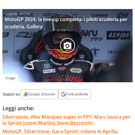
MotoGP 2024, la line-up completa: i piloti scuderia per
scuderia. Gallery
Imago
Seguici su:
Google Discover
Fonti preferite
Leggi anche:
Silverstone, Alex Marquez super in FP1. Marc lavora per
la Sprint (come Martin), bene Bezzecchi
MotoGP, Silverstone, Gara Sprint: volano le Aprilia,