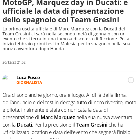
MotoGP, Marquez day in Ducati: è
ufficiale la data di presentazione
dello spagnolo col Team Gresini
La prima uscita ufficiale di Marc Marquez con la Ducati del
Team Gresini ci sarà nella seconda metà di gennaio con un
evento che si terrà in una famosa discoteca di Riccione. Poi a
inizio febbraio primi test in Malesia per lo spagnolo nella sua
nuova avventura dopo Honda
20/12/23 21:52
Luca Fusco
GIORNALISTA
Giornalista multimediale. Quando si accendono i motori,
lui sgasa, impenna, derapa. E spesso e volentieri finisce
Ora ci sono anche giorno, ora e luogo. Al di là della firma,
sul podio
dell’annuncio e del test in deroga tutto di nero rivestito, moto
e pilota, finalmente è stata comunicata la data di
presentazione di
Marc Marquez
nella sua nuova avventura
con la
Ducati
. Per la precisione il
Team Gresini
che ha
ufficializzato location e data dell’evento che segnerà l’inizio