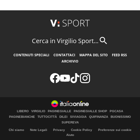
Cerca in Virgilio Sport...
CONTENUTI SPECIALI
CONTATTACI
MAPPA DEL SITO
FEED RSS
ARCHIVIO
LIBERO
VIRGILIO
PAGINEGIALLE
PAGINEGIALLE SHOP
PGCASA
PAGINEBIANCHE
TUTTOCITTÀ
DILEI
SIVIAGGIA
QUIFINANZA
BUONISSIMO
SUPEREVA
Chi siamo
Note Legali
Privacy
Cookie Policy
Preferenze sui cookie
Aiuto