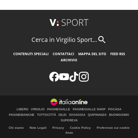
Cerca in Virgilio Sport...
CONTENUTI SPECIALI
CONTATTACI
MAPPA DEL SITO
FEED RSS
ARCHIVIO
LIBERO
VIRGILIO
PAGINEGIALLE
PAGINEGIALLE SHOP
PGCASA
PAGINEBIANCHE
TUTTOCITTÀ
DILEI
SIVIAGGIA
QUIFINANZA
BUONISSIMO
SUPEREVA
Chi siamo
Note Legali
Privacy
Cookie Policy
Preferenze sui cookie
Aiuto