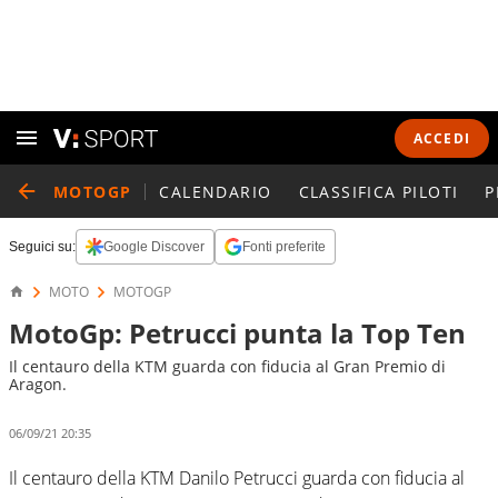
ACCEDI
MOTOGP
CALENDARIO
CLASSIFICA PILOTI
P
Seguici su:
Google Discover
Fonti preferite
MOTO
MOTOGP
MotoGp: Petrucci punta la Top Ten
Il centauro della KTM guarda con fiducia al Gran Premio di
Aragon.
06/09/21 20:35
Il centauro della KTM Danilo Petrucci guarda con fiducia al