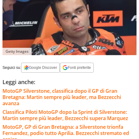
Getty Images
Seguici su:
Google Discover
Fonti preferite
Leggi anche:
MotoGP Silverstone, classifica dopo il GP di Gran
Bretagna: Martin sempre più leader, ma Bezzecchi
avanza
Classifica Piloti MotoGP dopo la Sprint di Silverstone:
Martin sempre più leader, Bezzecchi supera Marquez
MotoGP, GP di Gran Bretagna: a Silverstone trionfa
Fernandez, podio tutto Aprilia. Bezzecchi stremato ed